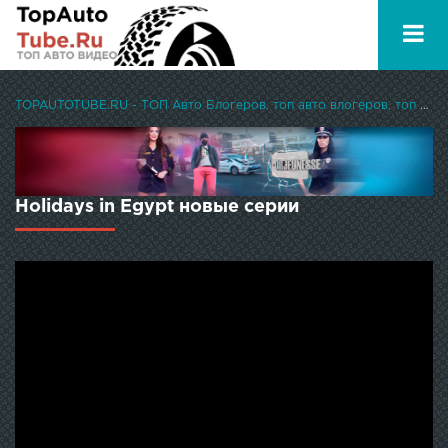
TOPAUTOTUBE.RU - ТОП Авто Блогеров, топ авто влогеров, топ авто ютуберов
Holidays in Egypt новые серии