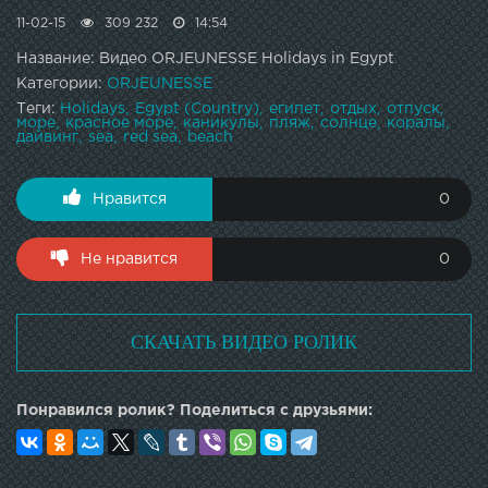
11-02-15
309 232
14:54
Название: Видео ORJEUNESSE Holidays in Egypt
Категории:
ORJEUNESSE
Теги:
Holidays
Egypt (Country)
египет
отдых
отпуск
море
красное море
каникулы
пляж
солнце
коралы
дайвинг
sea
red sea
beach
Нравится
0
Не нравится
0
СКАЧАТЬ ВИДЕО РОЛИК
Понравился ролик? Поделиться с друзьями: