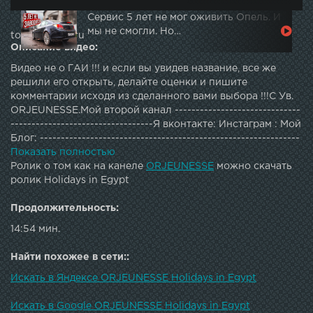
Сервис 5 лет не мог оживить Опель. И
мы не смогли. Но…
topautotube.ru
Описание видео:
Видео не о ГАИ !!! и если вы увидев название, все же
решили его открыть, делайте оценки и пишите
комментарии исходя из сделанного вами выбора !!!С Ув.
ORJEUNESSE.Мой второй канал ------------------------------
----------------------------------Я вконтакте: Инстаграм : Мой
Блог: --------------------------------------------------------------
--группа для объединения по городам: группа Вконтакте:
Показать полностью
Музыка из ролика:Estiva & The Spacies - Voices (Estiva
Ролик о том как на канеле
ORJEUNESSE
можно скачать
Mix)Galantis - Runaway (Tarro Remix)JR Tundra - Red Hot
ролик Holidays in Egypt
SonThomas Vent - Big Bad Blues (Original Mix)Saundtrek iz
taksi - OST.
Продолжительность:
14:54 мин.
Найти похожее в сети::
Искать в Яндексе ORJEUNESSE Holidays in Egypt
Искать в Google ORJEUNESSE Holidays in Egypt