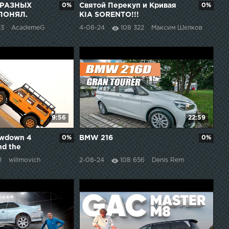
 РАЗНЫХ
0%
Святой Перекуп и Кривая
0%
ПОНЯЛ.
KIA SORENTO!!!
23
AcademeG
4-08-24
108 322
Максим Шелков
9:56
22:59
owdown 4
0%
BMW 216
0%
nd the
1
wilimovich
2-08-24
108 656
Denis Rem