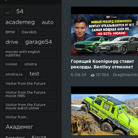
54
...
academeg
auto
BMW
Davidich
garage54
drive
movies with english
subtitles
Горящий Koenigsegg ставит
rvision
smotra
рекорды. Bentley отменяет
W12. Самые мощные Audi и
test
smotra.ru
6-08-24
121 594
DragtimesInf
электрическая Ferrari.
Visitor from the Future
Visitor from the Future
movie 1985
Visitor from the Future
movie watch online
Visitor from...
Академег
Костя