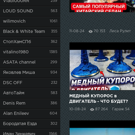
Vlad1000RR
239
4
LOUD SOUND
563
wilimovich
1061
11-08-24
70 153
Лиса Рулит
Black & White Team
355
СтопХамСПб
362
vitalino1980
1385
ASATA channel
299
Яковлев Миша
934
DSC OFF
232
АвтоТайм
583
МЕДНЫЙ КУПОРОС в
ДВИГАТЕЛЬ - ЧТО БУДЕТ?
Denis Rem
386
10-08-24
87 264
Гараж 54
Alan Enileev
604
Бородатая Езда
302
Иван Зенкевич
1566