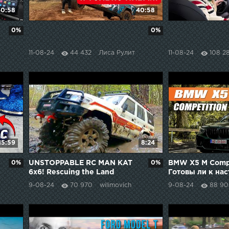
0:58
40:58
0%
0%
11-08-24
44 432
Лиса Рулит
11-08-24
108 2
15:59
8:24
0%
UNSTOPPABLE RC MAN KAT
0%
BMW X5 M Compe
6x6! Rescuing the Land
Готовы ли к на
Cruiser from EXTREME Mud!
адреналину на N
9-08-24
70 970
wilimovich
9-08-24
88 90