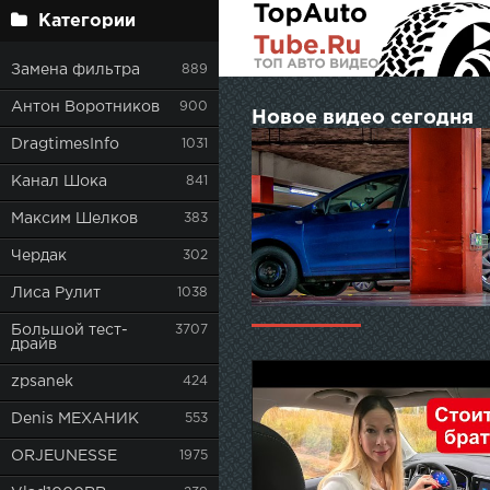
Категории
Замена фильтра
889
Антон Воротников
900
Новое видео сегодня
DragtimesInfo
1031
Канал Шока
841
Максим Шелков
383
Чердак
302
Лиса Рулит
1038
Большой тест-
3707
драйв
zpsanek
424
Denis МЕХАНИК
553
ORJEUNESSE
1975