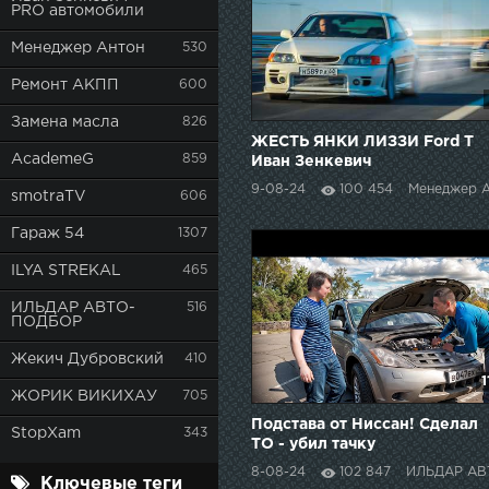
PRO автомобили
Менеджер Антон
530
Ремонт АКПП
600
Замена масла
826
ЖЕСТЬ ЯНКИ ЛИЗЗИ Ford T
AcademeG
859
Иван Зенкевич
9-08-24
100 454
Менеджер 
smotraTV
606
Гараж 54
1307
ILYA STREKAL
465
ИЛЬДАР АВТО-
516
ПОДБОР
Жекич Дубровский
410
1
ЖОРИК ВИКИХАУ
705
Подстава от Ниссан! Сделал
StopXam
343
ТО - убил тачку
8-08-24
102 847
ИЛЬДАР АВТО-
Ключевые теги