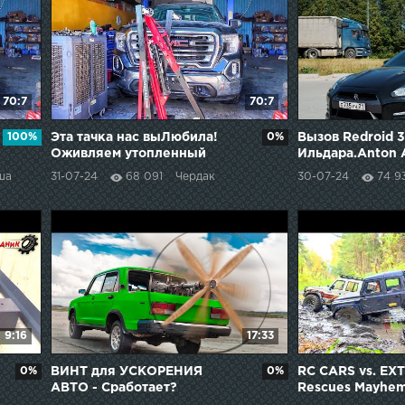
70:7
70:7
100%
Эта тачка нас выЛюбила!
0%
Вызов Redroid 
Оживляем утопленный
Ильдара.Anton 
пикап!
ша
31-07-24
68 091
Чердак
30-07-24
74 9
9:16
17:33
0%
ВИНТ для УСКОРЕНИЯ
0%
RC CARS vs. EX
АВТО - Сработает?
Rescues Mayhem