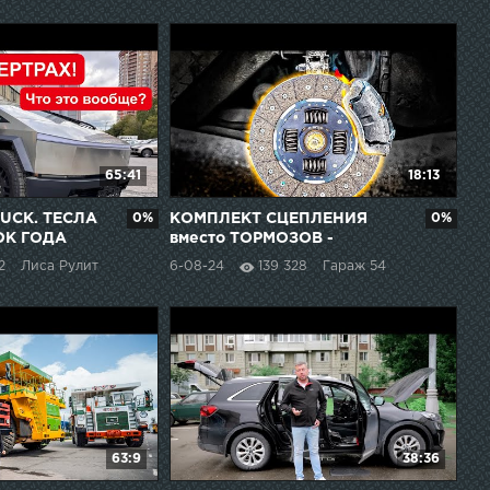
65:41
18:13
UCK. ТЕСЛА
0%
КОМПЛЕКТ СЦЕПЛЕНИЯ
0%
ОК ГОДА
вместо ТОРМОЗОВ -
СРАБОТАЕТ?
2
Лиса Рулит
6-08-24
139 328
Гараж 54
63:9
38:36