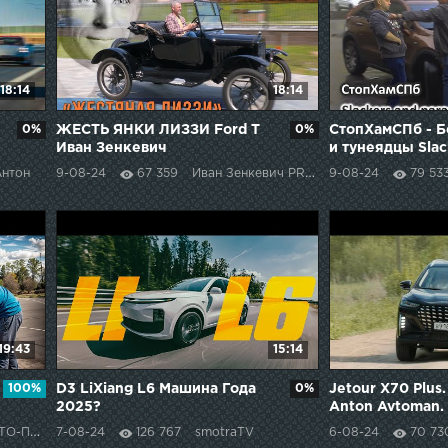
18:14
18:14
0%
ЖЕСТЬ ЯНКИ ЛИЗЗИ Ford T
0%
СтопХамСПб - Б
Иван Зенкевич
и тунеядцы Slac
parasites english
Антон
9-08-24
67 359
Иван Зенкевич PRO автомобили
9-08-24
79 53
19:43
15:14
100%
D3 LiXiang L6 Машина Года
0%
Jetour X70 Plus.
2025?
Anton Avtoman.
ПОДБОР
7-08-24
126 767
smotraTV
6-08-24
70 73