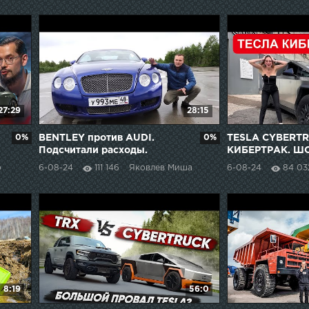
27:29
28:15
0%
BENTLEY против AUDI.
0%
TESLA CYBERTR
Подсчитали расходы.
КИБЕРТРАК. Ш
o
6-08-24
111 146
Яковлев Миша
6-08-24
84 03
8:19
56:0