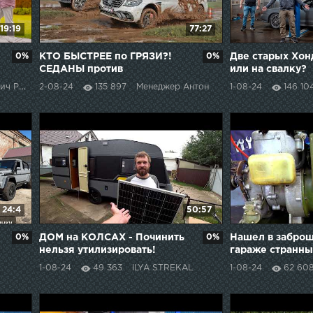
19:19
77:27
0%
КТО БЫСТРЕЕ по ГРЯЗИ?!
0%
Две старых Хо
СЕДАНЫ против
или на свалку?
ВНЕДОРОЖНИКОВ!
томобили
2-08-24
135 897
Менеджер Антон
1-08-24
146 10
24:4
50:57
0%
ДОМ на КОЛСАХ - Починить
0%
Нашел в забро
нельзя утилизировать!
гараже странны
ХОЛОДИЛЬНИК ГРЕЕТ как
на свою голову
1-08-24
49 363
ILYA STREKAL
1-08-24
62 60
ПЕЧЬ
оживить!