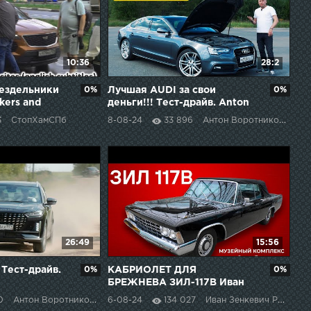
10:36
28:2
ездельники
0%
Лучшая AUDI за свои
0%
kers and
деньги!!! Тест-драйв. Anton
 subtitles
Avtoman.
3
СтопХамСПб
8-08-24
33 896
Антон Воротников
26:49
15:56
 Тест-драйв.
0%
КАБРИОЛЕТ ДЛЯ
0%
БРЕЖНЕВА ЗИЛ-117В Иван
Зенкевич
0
Антон Воротников
6-08-24
134 027
Иван Зенкевич PRO автомобили