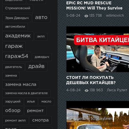
Видеоблог
EPIC RC MUD RESCUE
MISSION! Will They Survive
Стрекаловский
the Swamp?
5-08-24
135 738
wilimovich
авто
Эрик Давидыч
автомобили
академик
акпп
гараж
гараж54
давидыч
драйв
двигатель
замена
СТОИТ ЛИ ПОКУПАТЬ
ДЕШЕВЫХ КИТАЙЦЕВ?
замена масла
4-08-24
138 963
Лиса Рулит
замена масла в двигателе
заруцкий
илья
масло
обзор
ремонт
смотра
ремонт акпп