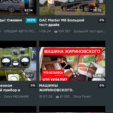
92:14
28:32
нды! Оживим
100%
GAC Master M8 Большой
0%
тест-драйв
4
ИЛЬДАР АВТО-ПОДБОР
1-08-24
109 597
Большой тест-драйв
10:7
62:48
шенном
0%
МАШИНЫ
0%
й прибор и
ЖИРИНОВСКОГО.
 решил его
МОСКВИЧ, ВОЛГА. КУДА
8
Denis МЕХАНИК
31-07-24
61 593
Лиса Рулит
РАСТАЩИЛИ АВТО
ЖИРИНОВСКОГО