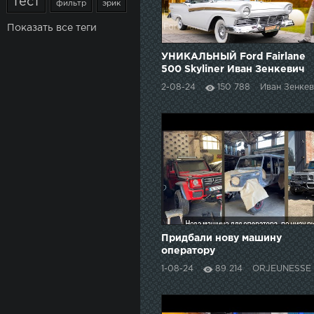
тест
фильтр
эрик
Показать все теги
УНИКАЛЬНЫЙ Ford Fairlane
500 Skyliner Иван Зенкевич
2-08-24
150 788
Иван Зенкевич PRO ав
Придбали нову машину
оператору
1-08-24
89 214
ORJEUNESSE