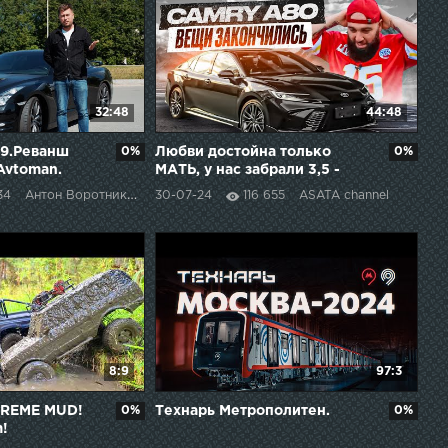
32:48
44:48
39.Реванш
0%
Любви достойна только
0%
Avtoman.
МАТЬ, у нас забрали 3,5 -
НОВАЯ CAMRY
34
Антон Воротников
30-07-24
116 655
ASATA channel
8:9
97:3
TREME MUD!
0%
Технарь Метрополитен.
0%
!