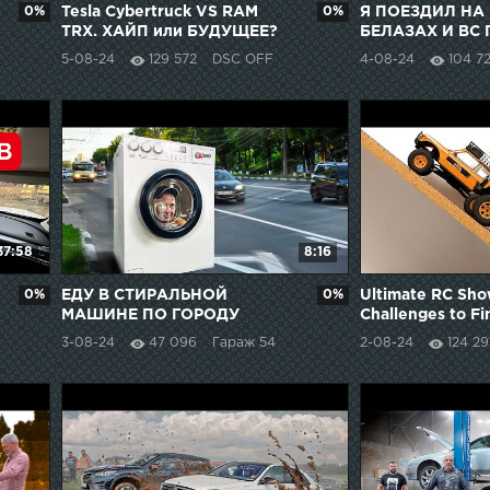
0%
Tesla Cybertruck VS RAM
0%
Я ПОЕЗДИЛ НА
TRX. ХАЙП или БУДУЩЕЕ?
БЕЛАЗАХ И ВС 
5-08-24
129 572
DSC OFF
4-08-24
104 7
37:58
8:16
0%
ЕДУ В СТИРАЛЬНОЙ
0%
Ultimate RC Sh
МАШИНЕ ПО ГОРОДУ
Challenges to Fi
Champion!
3-08-24
47 096
Гараж 54
2-08-24
124 29