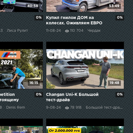
40:58
53:49
0%
Купил гнилои ДОМ на
0%
колесах. Оживляем ЕВРО
ремонтом!
83
Лиса Рулит
11-08-24
110 704
Чердак
16:15
19:48
tition
0%
Changan Uni-K Большой
0%
стоящему
тест-драйв
rburgring
8
Denis Rem
9-08-24
78 918
Большой тест-драйв