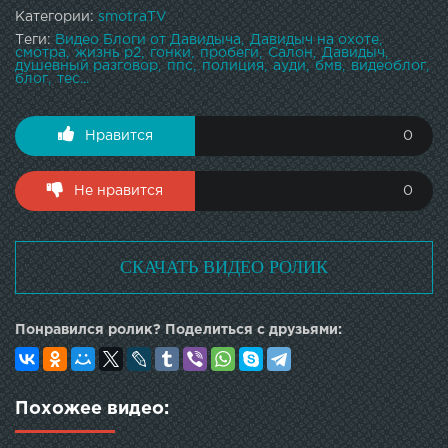
Категории:
smotraTV
Теги:
Видео Блоги от Давидыча
Давидыч на охоте
смотра
жизнь р2
гонки
пробеги
Салон
Давидыч
душевный разговор
ппс
полиция
ауди
бмв
видеоблог
блог
тес...
Нравится
0
Не нравится
0
СКАЧАТЬ ВИДЕО РОЛИК
Понравился ролик? Поделиться с друзьями:
Похожее видео: