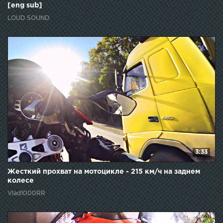
[eng sub]
LOUD SOUND
3:33
Жесткий прохват на мотоцикле - 215 км/ч на заднем
колесе
Vlad1000RR