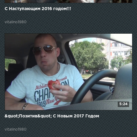
С Наступающим 2016 годом!!!
vitalino1980
5:24
&quot;Позитив&quot; С Новым 2017 Годом
vitalino1980