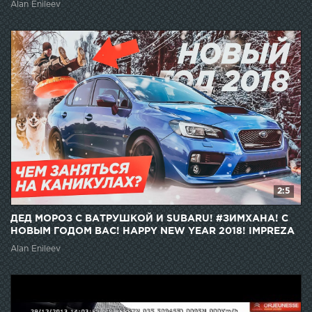
Alan Enileev
2:5
ДЕД МОРОЗ С ВАТРУШКОЙ И SUBARU! #ЗИМХАНА! С
НОВЫМ ГОДОМ ВАС! HAPPY NEW YEAR 2018! IMPREZA
WRX STi.
Alan Enileev