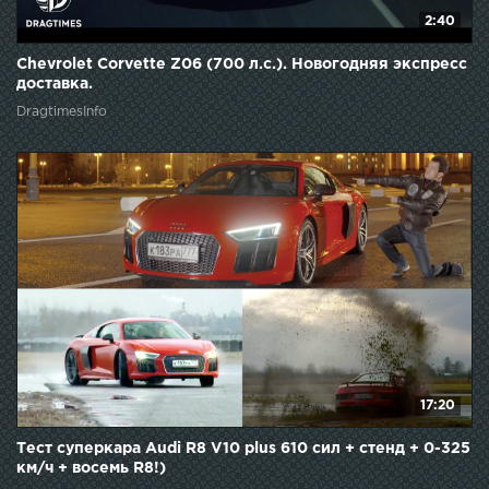
2:40
Chevrolet Corvette Z06 (700 л.с.). Новогодняя экспресс
доставка.
DragtimesInfo
17:20
Тест суперкара Audi R8 V10 plus 610 сил + стенд + 0-325
км/ч + восемь R8!)