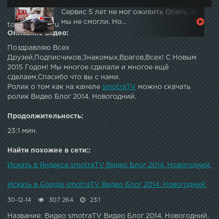
Сервис 5 лет не мог оживить Опель. И
мы не смогли. Но…
topautotube.ru
Описание видео:
Поздравляю Всех
Друзей,Подписчиков,Знакомых,Врагов,Всех! С Новым
2015 Годом! Мы многое сделали и многое ещё
сделаем,Спасибо что вы с нами.
Ролик о том как на канеле
smotraTV
можно скачать
ролик Видео Блог 2014. Новогодний.
Продолжительность:
23:1 мин.
Найти похожее в сети::
Искать в Яндексе smotraTV Видео Блог 2014. Новогодний.
Искать в Google smotraTV Видео Блог 2014. Новогодний.
30-12-14
307 264
23:1
Название: Видео smotraTV Видео Блог 2014. Новогодний.