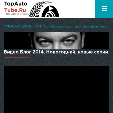
TOPAUTOTUBE.RU - ТОП Авто Блогеров, топ авто влогеров, топ авто ютуберов
Видео Блог 2014. Новогодний. новые серии