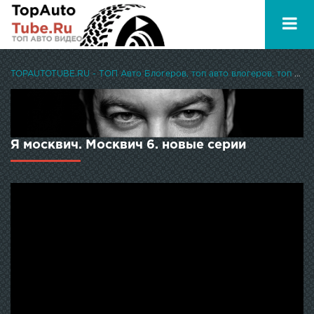
TOPAUTOTUBE.RU - ТОП Авто Блогеров, топ авто влогеров, топ авто ютуберов
Я москвич. Москвич 6. новые серии