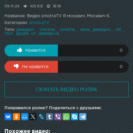
09-11-24
105 613
18:19
Название: Видео smotraTV Я москвич. Москвич 6.
Категории:
smotraTV
Теги:
давидыч
смотра
smotra
эрик
давидыч
d3
тест
драйв
от
давидыча
Нравится
0
Не нравится
0
СКАЧАТЬ ВИДЕО РОЛИК
Понравился ролик? Поделиться с друзьями:
Похожее видео: