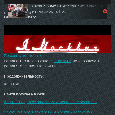
Сервис 5 лет не мог оживить Опель. И
мы не смогли. Но…
topautotube.ru
Описание видео:
Показать полностью
Ролик о том как на канеле
smotraTV
можно скачать
ролик Я москвич. Москвич 6.
Продолжительность:
18:19 мин.
Найти похожее в сети::
Искать в Яндексе smotraTV Я москвич. Москвич 6.
Искать в Google smotraTV Я москвич. Москвич 6.