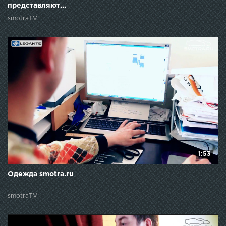
представляют...
smotraTV
1:53
Одежда smotra.ru
smotraTV