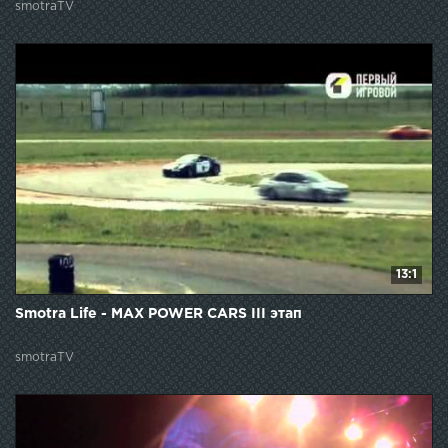
smotraTV
13:1
Smotra Life - MAX POWER CARS III этап
smotraTV