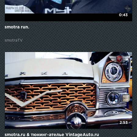
0:43
smotra run.
smotraTV
2:53
smotra.ru & тюнинг-ателье VintageAuto.ru