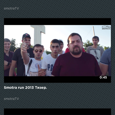
smotraTV
0:45
Smotra run 2013 Тизер.
smotraTV