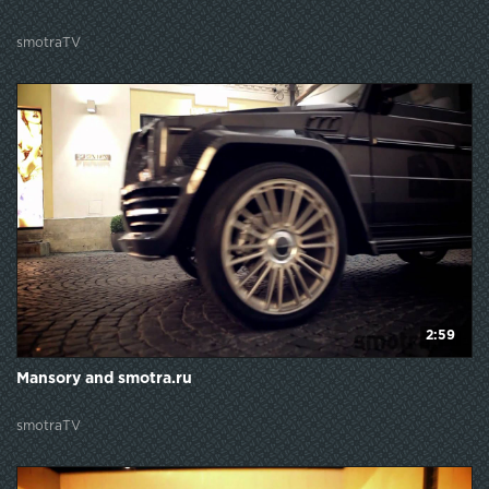
smotraTV
2:59
Mansory and smotra.ru
smotraTV