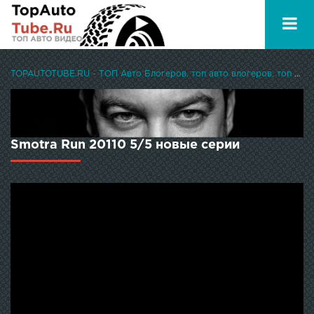
TOPAUTOTUBE.RU - ТОП Авто Блогеров, топ авто влогеров, топ авто ютуберов
Smotra Run 20110 5/5 новые серии