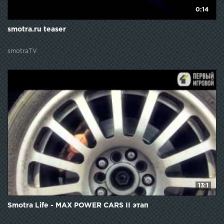
0:14
smotra.ru teaser
smotraTV
13:1
Smotra Life - MAX POWER CARS II этап