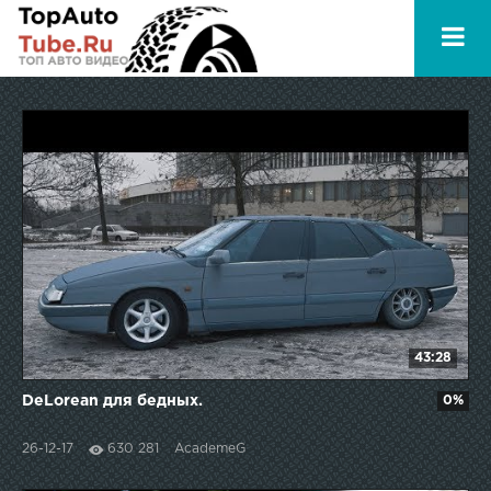
43:28
DeLorean для бедных.
0%
26-12-17
630 281
AcademeG