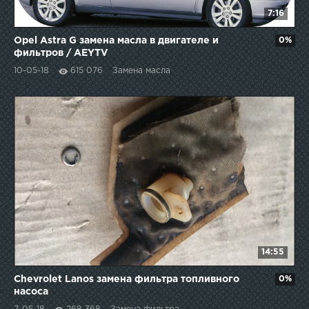
7:16
Opel Astra G замена масла в двигателе и
0%
фильтров / AEYTV
10-05-18
615 076
Замена масла
14:55
Chevrolet Lanos замена фильтра топливного
0%
насоса