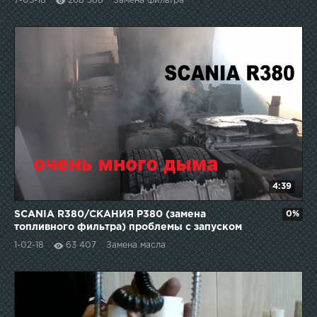
7-05-18
268 368
Замена фильтра
4:39
SCANIA R380/СКАНИЯ Р380 (замена
0%
топливного фильтра) проблемы с запуском
двигателя
1-02-18
63 407
Замена масла