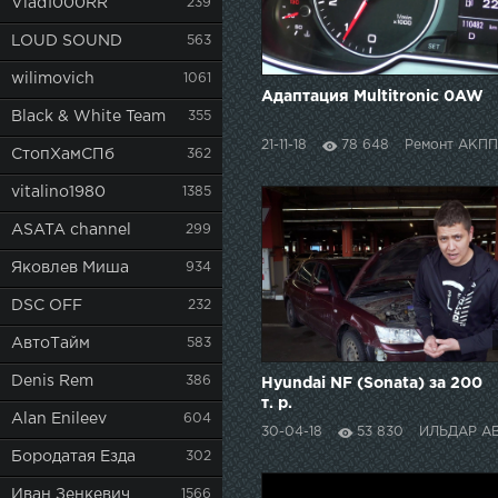
Vlad1000RR
239
LOUD SOUND
563
wilimovich
1061
Адаптация Multitronic 0AW
Black & White Team
355
21-11-18
78 648
Ремонт АКПП
СтопХамСПб
362
vitalino1980
1385
ASATA channel
299
Яковлев Миша
934
DSC OFF
232
АвтоТайм
583
Denis Rem
386
Hyundai NF (Sonata) за 200
т. р.
Alan Enileev
604
30-04-18
53 830
ИЛЬДАР АВТО-
Бородатая Езда
302
Иван Зенкевич
1566