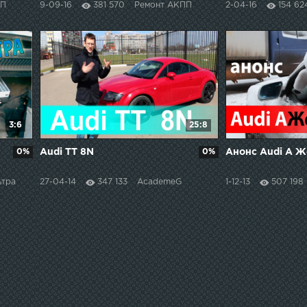
ПП
9-09-16
381 570
Ремонт АКПП
2-04-16
154 62
3:6
25:8
0%
Audi TT 8N
0%
Анонс Audi A Ж
ьтра
27-04-14
347 133
AcademeG
1-12-13
507 198