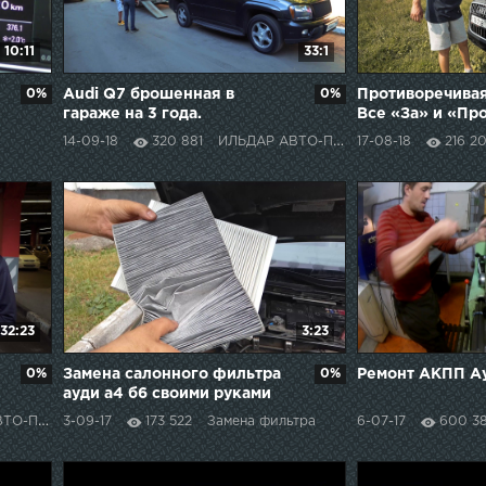
10:11
33:1
0%
Audi Q7 брошенная в
0%
Противоречивая
гараже на 3 года.
Все «За» и «Про
Продолжение.
14-09-18
320 881
ИЛЬДАР АВТО-ПОДБОР
17-08-18
216 2
32:23
3:23
0%
Замена салонного фильтра
0%
Ремонт АКПП А
ауди а4 б6 своими руками
ПОДБОР
3-09-17
173 522
Замена фильтра
6-07-17
600 3