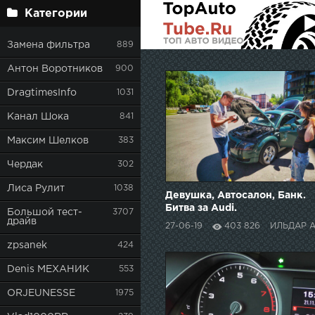
Категории
Замена фильтра
889
Антон Воротников
900
DragtimesInfo
1031
Канал Шока
841
Максим Шелков
383
Чердак
302
Лиса Рулит
1038
Девушка, Автосалон, Банк.
Битва за Audi.
Большой тест-
3707
драйв
27-06-19
403 826
ИЛЬДАР АВТО
zpsanek
424
Denis МЕХАНИК
553
ORJEUNESSE
1975