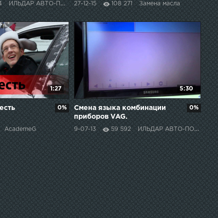
4
ИЛЬДАР АВТО-ПОДБОР
27-12-15
108 271
Замена масла
1:27
5:30
есть
0%
Смена языка комбинации
0%
приборов VAG.
AcademeG
9-07-13
59 592
ИЛЬДАР АВТО-ПОДБОР