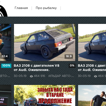
Главная
Про рыбалку
22:4
18:9
100%
ВАЗ 2108 с двигателем V8
0%
ВАЗ 2108 с дви
от Audi. Оживление.
от Audi. Оживл
-ПОДБОР
30-05-19
464 916
ИЛЬДАР АВТО-ПОДБОР
30-05-19
464 