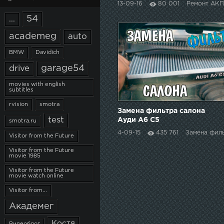
13-09-16
80 001
Ремонт АК
54
...
academeg
auto
BMW
Davidich
garage54
drive
movies with english
subtitles
rvision
smotra
Замена фильтра салона
test
Ауди А6 С5
smotra.ru
4-09-15
435 761
Замена фил
Visitor from the Future
Visitor from the Future
movie 1985
Visitor from the Future
movie watch online
Visitor from...
Академег
Костя