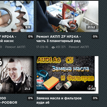
9:9
21:52
 HP24A -
0%
Ремонт АКПП ZF HP24A -
0%
ый насос
часть 3 планетарный ряд
89
Ремонт АКПП
17-09-16
451 371
Ремонт АКПП
21:2
13:29
.000
0%
Замена масла и фильтров
0%
O-PODBOR
ауди а6