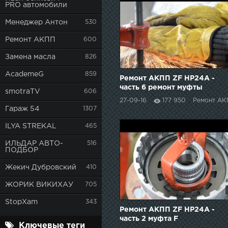
PRO автомобили
Менеджер Антон
530
Ремонт АКПП
600
Замена масла
826
AcademeG
859
Ремонт АКПП ZF HP24A -
часть 6 ремонт муфты
smotraTV
606
27-09-16
177 950
Ремонт АК
Гараж 54
1307
ILYA STREKAL
465
ИЛЬДАР АВТО-
516
ПОДБОР
Жекич Дубровский
410
ЖОРИК ВИКИХАУ
705
StopXam
343
Ремонт АКПП ZF HP24A -
часть 2 муфта F
Ключевые теги