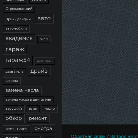
Видеоблог
Стрекаловский
авто
Эрик Давидыч
автомобили
академик
акпп
гараж
гараж54
давидыч
драйв
двигатель
замена
замена масла
замена масла в двигателе
заруцкий
илья
масло
обзор
ремонт
смотра
ремонт акпп
Обратная связь / Запрос на у