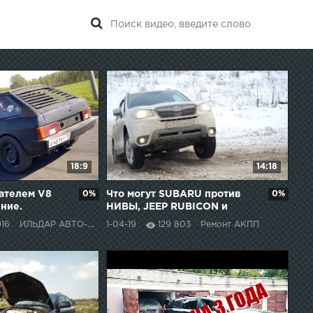
18:9
14:18
гателем V8
0%
Что могут SUBARU против
0%
ение.
НИВЫ, JEEP RUBICON и
LEXUS на скользком
916
ИЛЬДАР АВТО-ПОДБОР
1-04-19
129 803
Ремонт АКПП
подъеме