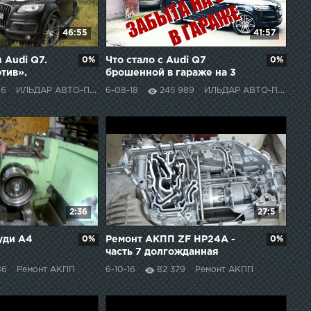
46:55
41:57
 Audi Q7.
0%
Что стало с Audi Q7
0%
тив».
брошенной в гараже на 3
года/what`s become of Audi
06
ИЛЬДАР АВТО-ПОДБОР
6-08-18
245 989
ИЛЬДАР АВТО-ПОДБОР
Q7 abandoned for 3 years
2:36
27:5
уди A4
0%
Ремонт АКПП ZF HP24A -
0%
часть 7 долгожданная
сборка
86
Ремонт АКПП
6-10-16
82 379
Ремонт АКПП