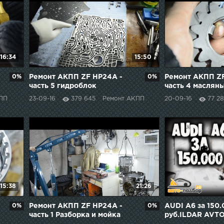
16:34
15:50
0%
Ремонт АКПП ZF HP24A -
0%
Ремонт АКПП ZF
часть 5 гидроблок
часть 4 маслян
ПП
23-09-16
379 645
Ремонт АКПП
20-09-16
77 2
15:38
21:26
0%
Ремонт АКПП ZF HP24A -
0%
AUDI A6 за 150
часть 1 Разборка и мойка
руб.ILDAR AVT