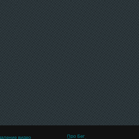
Про Бег
даление видео