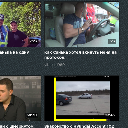
7:23
3:3
анька на одну
Как Санька хотел вкинуть меня на
протокол.
vitalino1980
68:30
23:45
ции с шмеркутом.
Знакомство с Hyundai Accent 102