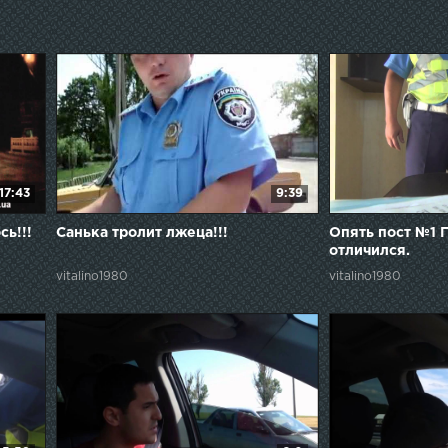
17:43
9:39
ь!!!
Санька тролит лжеца!!!
Опять пост №1 
отличился.
vitalino1980
vitalino1980