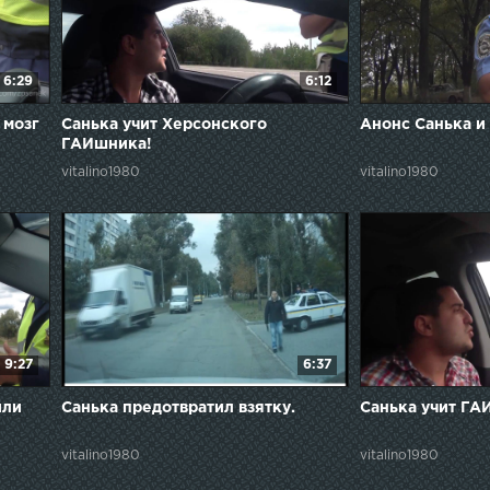
6:29
6:12
 мозг
Санька учит Херсонского
Анонс Санька и
ГАИшника!
vitalino1980
vitalino1980
9:27
6:37
или
Санька предотвратил взятку.
Санька учит ГАИ
vitalino1980
vitalino1980