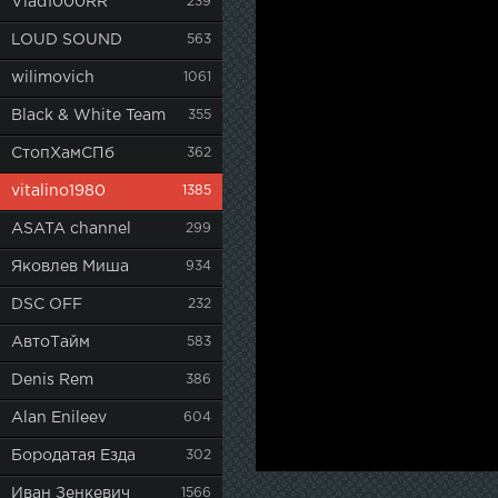
Vlad1000RR
239
LOUD SOUND
563
wilimovich
1061
Black & White Team
355
СтопХамСПб
362
vitalino1980
1385
ASATA channel
299
Яковлев Миша
934
DSC OFF
232
АвтоТайм
583
Denis Rem
386
Alan Enileev
604
Бородатая Езда
302
Иван Зенкевич
1566