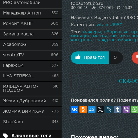
PRO автомобили
topautotube.ru
30-06-13
374 061
16:37
Менеджер Антон
530
Название: Видео vitalino1980
Ремонт АКПП
600
Категории:
vitalino1980
Теги:
мажеры
оборваные
пр
Замена масла
826
милиция
менты
гаи
взяточн
контроль
гражданский конт
AcademeG
859
smotraTV
606
Нравится
0
Гараж 54
1307
ILYA STREKAL
465
СКАЧА
ИЛЬДАР АВТО-
516
ПОДБОР
Понравился ролик? Поделить
Жекич Дубровский
410
ЖОРИК ВИКИХАУ
705
StopXam
343
Ключевые теги
Похожее видео: