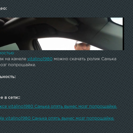
ео:
ностью
ак на канеле
vitalino1980
можно скачать ролик Санька
мозг попрошайке.
ьность:
 в сети::
ксе vitalino1980 Санька опять вынес мозг попрошайке.
le vitalino1980 Санька опять вынес мозг попрошайке.