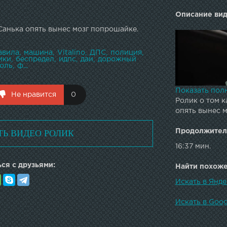
Описание вид
 Санька опять вынес мозг попрошайке.
авила
машина
Vitalino
ДПС
полиция
ики
беспредел
идпс
даи
дорожный
роль
ф...
Показать пол
Не нравится
0
Ролик о том к
опять вынес 
ТЬ ВИДЕО РОЛИК
Продолжител
16:37 мин.
ся с друзьями:
Найти похожее
Искать в Янде
Искать в Goog