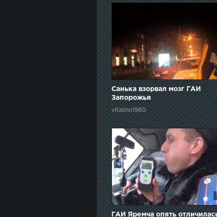
Санька взорвал мозг ГАИ
Запорожья
vitalino1980
ГАИ Яремча опять отличилась