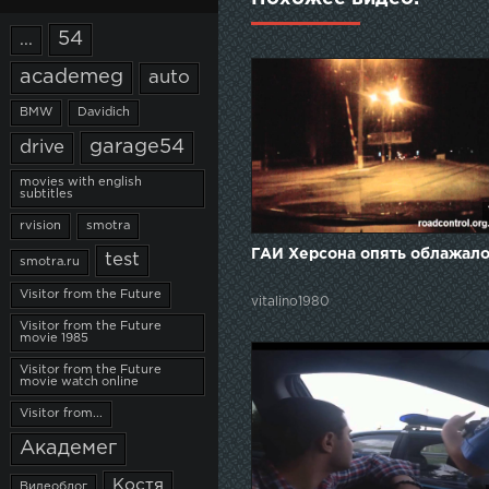
54
...
academeg
auto
BMW
Davidich
garage54
drive
movies with english
subtitles
rvision
smotra
ГАИ Херсона опять облажалос
test
smotra.ru
Visitor from the Future
vitalino1980
Visitor from the Future
movie 1985
Visitor from the Future
movie watch online
Visitor from...
Академег
Костя
Видеоблог