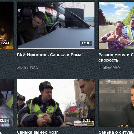
13:41
17:10
ГАИ Никополь Санька и Рома!
Развод меня и С
скорость.
vitalino1980
vitalino1980
12:54
5:35
.
Санька вынес мозг
Санька о ситуа