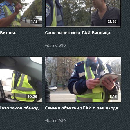
1:12
21:38
 Виталя.
Саня вынес мозг ГАИ Винница.
vitalino1980
10:26
8:13
 что такое объезд.
Санька объяснил ГАИ о пешеходе.
vitalino1980