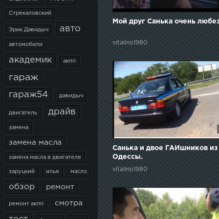
Стрекаловский
Мой друг Санька очень любез
авто
Эрик Давидыч
vitalino1980
автомобили
академик
акпп
гараж
гараж54
давидыч
драйв
двигатель
замена
замена масла
Санька и двое ГАИшников из
Одессы.
замена масла в двигателе
vitalino1980
заруцкий
илья
масло
обзор
ремонт
смотра
ремонт акпп