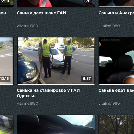
5:59
6:0
ен.
Санька дает шанс ГАИ.
Санька и Анахр
vitalino1980
vitalino1980
12:15
6:37
Санька на стажировке у ГАИ
Санька едет в Б
Одессы.
vitalino1980
vitalino1980