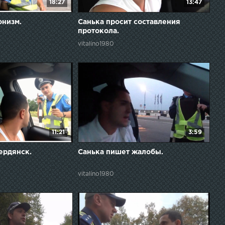
18:27
13:47
онизм.
Санька просит составления
протокола.
vitalino1980
11:21
3:59
ердянск.
Санька пишет жалобы.
vitalino1980