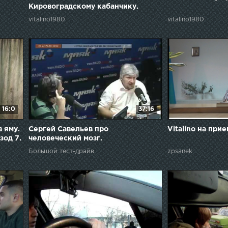
Кировоградскому кабанчику.
vitalino1980
vitalino1980
16:0
37:16
в яму.
Сергей Савельев про
Vitalino на прие
зод 7.
человеческий мозг.
Большой тест-драйв
zpsanek