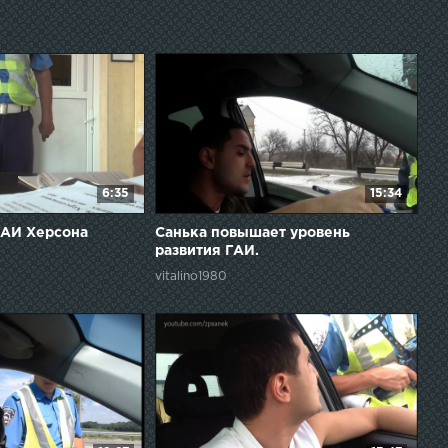
6:35
15:34
ГАИ Херсона
Санька повышает уровень
развития ГАИ.
vitalino1980