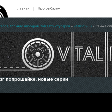
Главная
Про рыбалку
ров, топ авто влогеров, топ авто ютуберов
»
vitalino1980
» Санька оп
озг попрошайке. новые серии