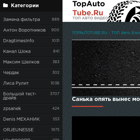
Категории
Замена фильтра
889
Антон Воротников
900
TOPAUTOTUBE.RU - ТОП Авто Блоге
DragtimesInfo
1031
Канал Шока
841
Максим Шелков
383
Чердак
302
Лиса Рулит
1038
Большой тест-
3707
драйв
Санька опять вынес м
zpsanek
424
Denis МЕХАНИК
553
ORJEUNESSE
1975