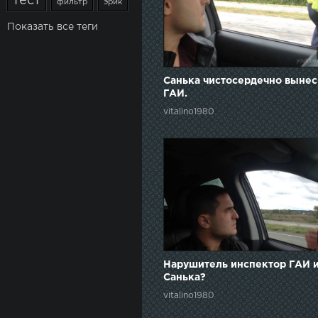
тест
фильтр
эрик
Показать все теги
Санька чистосердечно вынес
ГАИ.
vitalino1980
Нарушитель инспектор ГАИ 
Санька?
vitalino1980