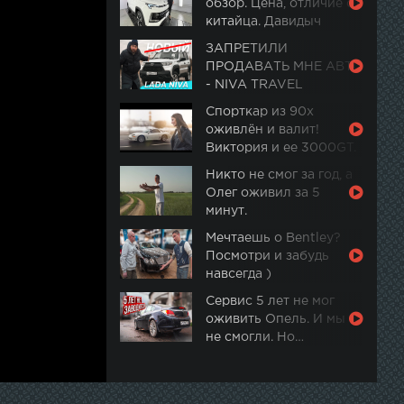
обзор. Цена, отличие от
китайца. Давидыч
ЗАПРЕТИЛИ
ПРОДАВАТЬ МНЕ АВТО
- NIVA TRAVEL
Спорткар из 90х
оживлён и валит!
Виктория и ее 3000GT.
Часть 2
Никто не смог за год, а
Олег оживил за 5
минут.
Мечтаешь о Bentley?
Посмотри и забудь
навсегда )
Сервис 5 лет не мог
оживить Опель. И мы
не смогли. Но…