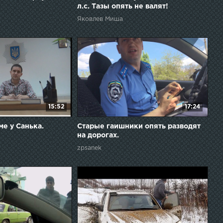
л.с. Тазы опять не валят!
Яковлев Миша
15:52
17:24
ме у Санька.
Старые гаишники опять разводят
на дорогах.
zpsanek