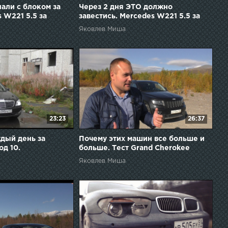
лали с блоком за
Через 2 дня ЭТО должно
 W221 5.5 за
завестись. Mercedes W221 5.5 за
од 6.
265.000 р. Эпизод 7.
Яковлев Миша
23:23
26:37
ждый день за
Почему этих машин все больше и
од 10.
больше. Тест Grand Cherokee
после отпуска.
Яковлев Миша