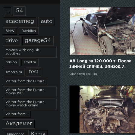
54
...
academeg
auto
BMW
Davidich
garage54
drive
movies with english
subtitles
А8 Long за 120.000 т. После
rvision
smotra
зимней спячки. Эпизод 7.
test
smotra.ru
Яковлев Миша
Visitor from the Future
Visitor from the Future
movie 1985
Visitor from the Future
movie watch online
Visitor from...
Академег
Костя
Видеоблог