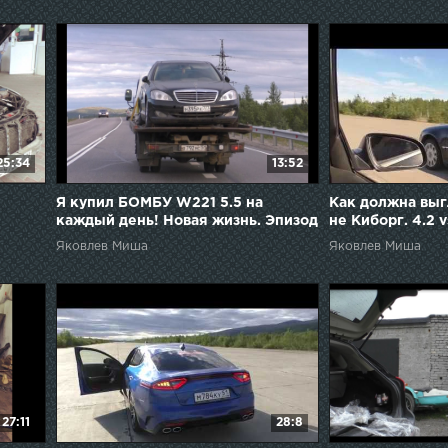
25:34
13:52
Я купил БОМБУ W221 5.5 на
Как должна выг
каждый день! Новая жизнь. Эпизод
не Киборг. 4.2 v
1. W221
Яковлев Миша
Яковлев Миша
27:11
28:8