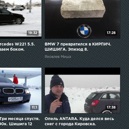
19:32
17:28
rcedes W221 5.5.
BMW 7 превратился в КИРПИЧ.
ваем боком.
ШИШИГА. Эпизод 8.
Яковлев Миша
11:1
17:38
Три месяца спустя.
Опель ANTARA. Куда делся весь
90к. Шишига 12
снег с города Кировска.