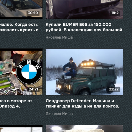
30:10
18:2
малке. Когда есть
Купили BUMER E66 за 150.000
озволить купить и
рублей. В коллекцию для большой
немецкой тройки.
Яковлев Миша
24:21
22:22
са в моторе от
Лендровер Defender. Машина и
Эпизод 4.
тюнинг для езды а не для понтов.
Яковлев Миша