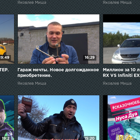
эпизод.
Яковлев Миша
Яковлев Миша
19:49
16:29
ТЕР.
Гараж мечты. Новое долгожданное
Миллион за 10 л
приобретение.
RX VS Infiniti EX
Яковлев Миша
Яковлев Миша
19:2
15:20