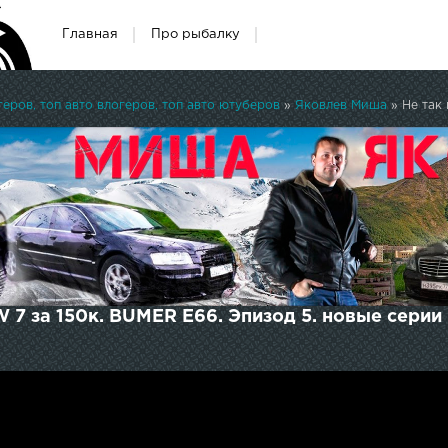
Главная
Про рыбалку
ров, топ авто влогеров, топ авто ютуберов
»
Яковлев Миша
» Не так 
W 7 за 150к. BUMER E66. Эпизод 5. новые серии