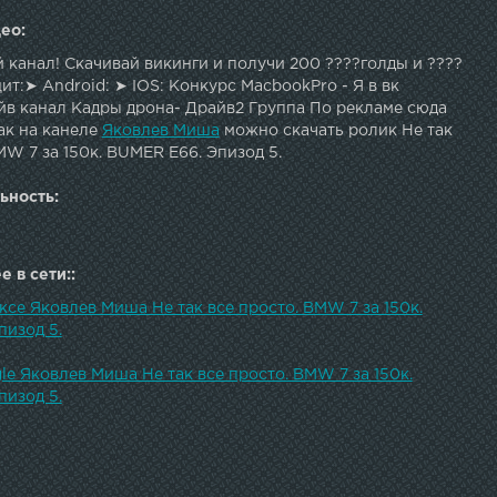
ео:
канал! Скачивай викинги и получи 200 ????голды и ????
т:➤ Android: ➤ IOS: Конкурс MacbookPro - Я в вк
йв канал Кадры дрона- Драйв2 Группа По рекламе сюда
ак на канеле
Яковлев Миша
можно скачать ролик Не так
MW 7 за 150к. BUMER E66. Эпизод 5.
ьность:
 в сети::
ксе Яковлев Миша Не так все просто. BMW 7 за 150к.
пизод 5.
le Яковлев Миша Не так все просто. BMW 7 за 150к.
пизод 5.