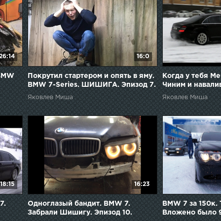
26:14
16:0
 BMW
Покрутил стартером и опять в яму.
Когда у тебя Me
BMW 7-Series. ШИШИГА. Эпизод 7.
Чиним и навали
Яковлев Миша
Яковлев Миша
18:15
16:23
7.
Одноглазый бандит. BMW 7.
BMW 7 за 150к. 
Забрали Шишигу. Эпизод 10.
Вложено было 