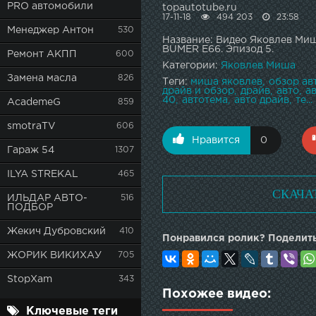
PRO автомобили
topautotube.ru
17-11-18
494 203
23:58
Менеджер Антон
530
Название: Видео Яковлев Миша
BUMER E66. Эпизод 5.
Ремонт АКПП
600
Категории:
Яковлев Миша
Замена масла
826
Теги:
миша яковлев
обзор ав
драйв и обзор
драйв
авто
а
40
автотема
авто драйв
те...
AcademeG
859
smotraTV
606
Нравится
0
Гараж 54
1307
ILYA STREKAL
465
СКАЧА
ИЛЬДАР АВТО-
516
ПОДБОР
Жекич Дубровский
410
Понравился ролик? Поделить
ЖОРИК ВИКИХАУ
705
StopXam
343
Похожее видео:
Ключевые теги