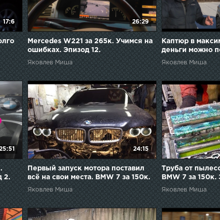
17:6
26:29
олго
Mercedes W221 за 265к. Учимся на
Каптюр в макси
ошибках. Эпизод 12.
деньги можно п
это.
Яковлев Миша
Яковлев Миша
25:51
24:15
.
Первый запуск мотора поставил
Труба от пылесо
 2.
всё на свои места. BMW 7 за 150к.
BMW 7 за 150к. 
Эпизод 3.
Яковлев Миша
Яковлев Миша