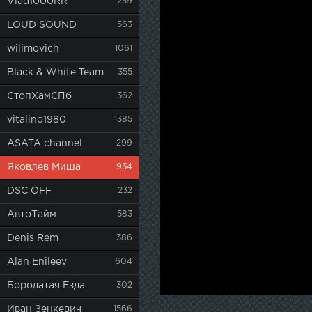
Vlad1000RR
239
LOUD SOUND
563
wilimovich
1061
Black & White Team
355
СтопХамСПб
362
vitalino1980
1385
ASATA channel
299
Яковлев Миша
934
DSC OFF
232
АвтоТайм
583
Denis Rem
386
Alan Enileev
604
Бородатая Езда
302
Иван Зенкевич
1566