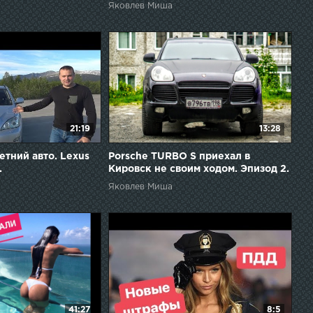
Яковлев Миша
21:19
13:28
етний авто. Lexus
Porsche TURBO S приехал в
.
Кировск не своим ходом. Эпизод 2.
Яковлев Миша
41:27
8:5