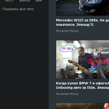
тест
фильтр
эрик
Показать все теги
Mercedes W221 за 265к. Не д
покатался. Эпизод 11.
Яковлев Миша
Когда купил BMW 7 и офигел
Unboxing авто за 150к. Эпизод
Яковлев Миша