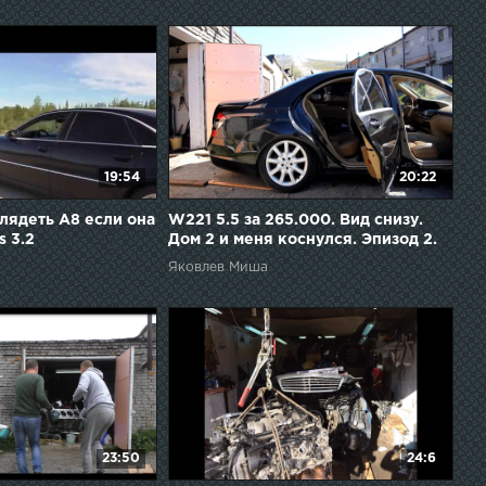
19:54
20:22
лядеть А8 если она
W221 5.5 за 265.000. Вид снизу.
s 3.2
Дом 2 и меня коснулся. Эпизод 2.
Яковлев Миша
23:50
24:6