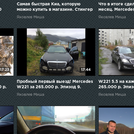
Самая быстрая Киа, которую
Что в итоге сде
0
можно купить в магазине. Стингер
месяц. Mercedes
3.3 турбо.
265.000 р. Эпиз
Яковлев Миша
Яковлев Миша
17:23
17:44
Пробный первый выезд! Mercedes
W221 5.5 на ка
 р.
W221 за 265.000 р. Эпизод 9.
265.000 р. Эпиз
Яковлев Миша
Яковлев Миша