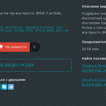
Описание вид
 Не так все просто. BMW 7 за 150к.
Поддержи мой 
бесплатный щи
Инстаграм Ла
то
автообзор
кировск апатиты
тест-
Ролик о том к
вто шоу
обзор 2015
обзор 2016
авто за
все просто. B
Продолжител
Не нравится
0
23:58 мин.
Найти похожее
ТЬ ВИДЕО РОЛИК
Искать в Янде
BUMER E66. Э
ся с друзьями:
Искать в Goog
BUMER E66. Э