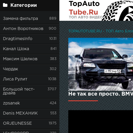
Категории
Замена фильтра
889
Антон Воротников
900
TOPAUTOTUBE.RU - ТОП Авто Блоге
DragtimesInfo
1031
Канал Шока
841
Максим Шелков
383
Чердак
302
Лиса Рулит
1038
Большой тест-
3707
драйв
Не так все просто. BM
zpsanek
424
Denis МЕХАНИК
553
ORJEUNESSE
1975