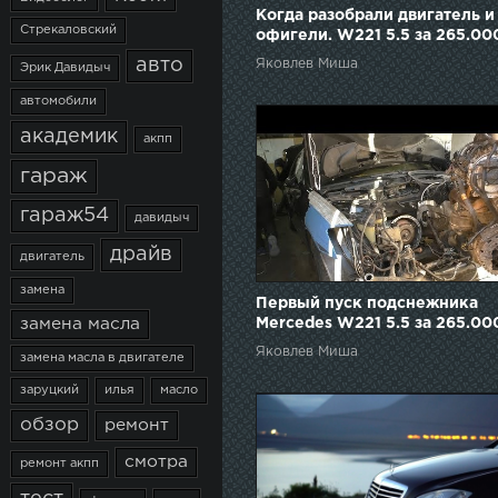
Когда разобрали двигатель и
Стрекаловский
офигели. W221 5.5 за 265.00
рублей. Эпизод 4.
авто
Яковлев Миша
Эрик Давидыч
автомобили
академик
акпп
гараж
гараж54
давидыч
драйв
двигатель
замена
Первый пуск подснежника
Mercedes W221 5.5 за 265.000
замена масла
Эпизод 8.
Яковлев Миша
замена масла в двигателе
заруцкий
илья
масло
обзор
ремонт
смотра
ремонт акпп