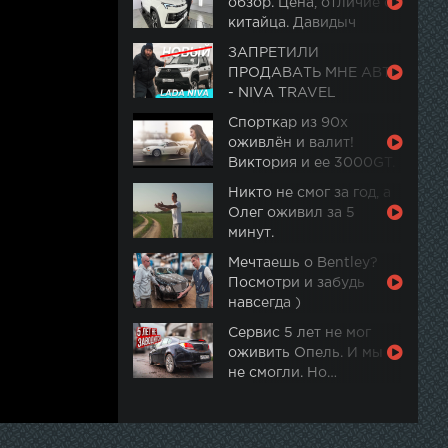
обзор. Цена, отличие от
китайца. Давидыч
ЗАПРЕТИЛИ
ПРОДАВАТЬ МНЕ АВТО
- NIVA TRAVEL
Спорткар из 90х
оживлён и валит!
Виктория и ее 3000GT.
Часть 2
Никто не смог за год, а
Олег оживил за 5
минут.
Мечтаешь о Bentley?
Посмотри и забудь
навсегда )
Сервис 5 лет не мог
оживить Опель. И мы
не смогли. Но…