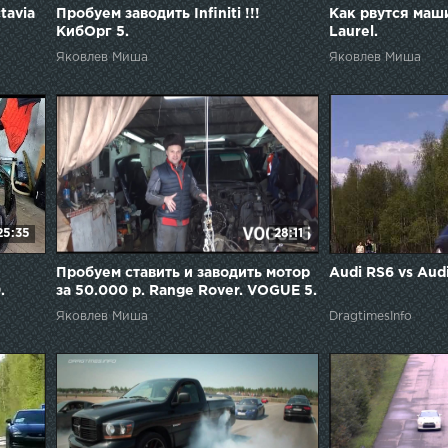
tavia
Пробуем заводить Infiniti !!!
Как рвутся маши
КибОрг 5.
Laurel.
Яковлев Миша
Яковлев Миша
25:35
28:11
Пробуем ставить и заводить мотор
Audi RS6 vs Aud
.
за 50.000 р. Range Rover. VOGUE 5.
Яковлев Миша
DragtimesInfo