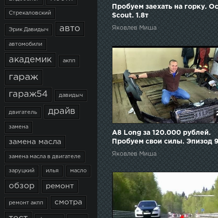
Пробуем заехать на горку. Oc
Стрекаловский
Scout. 1.8т
авто
Яковлев Миша
Эрик Давидыч
автомобили
академик
акпп
гараж
гараж54
давидыч
драйв
двигатель
замена
А8 Long за 120.000 рублей.
Пробуем свои силы. Эпизод 9
замена масла
Яковлев Миша
замена масла в двигателе
заруцкий
илья
масло
обзор
ремонт
смотра
ремонт акпп