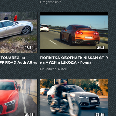
DragtimesInfo
17:54
20:2
в TOUAREG на
ПОПЫТКА ОБОГНАТЬ NISSAN GT-R
FF ROAD Audi A6 vs
на АУДИ и ШКОДА - Гонка
прошивок AUDI A4 , AUDI A7 , VW
Менеджер Антон
GOLF.
21:45
35:18