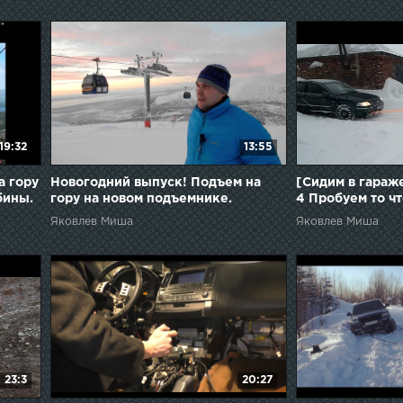
19:32
13:55
а гору
Новогодний выпуск! Подъем на
[Сидим в гараже
бины.
гору на новом подъемнике.
4 Пробуем то чт
Айкуайвенчорр - Кировск 2015.
Яковлев Миша
Яковлев Миша
23:3
20:27