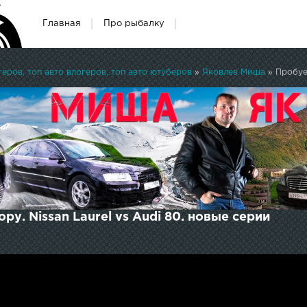
Главная
Про рыбалку
ров, топ авто влогеров, топ авто ютуберов
»
Яковлев Миша
» Пробуем
ру. Nissan Laurel vs Audi 80. новые серии