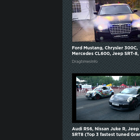
Ford Mustang, Chrysler 300C,
Mercedes CL600, Jeep SRT-8,
Nissan GT-R Audi RS6
DragtimesInfo
Audi RS6, Nissan Juke R, Jeep
SRT8 (Top 3 fastest tuned Gra