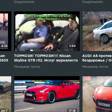
DragtimesInfo
DragtimesInfo
4:33
1:50
san
ТОРМОЗИ! ТОРМОЗИ!!!! Nissan
AUDI A6 проти
 E63S
Skyline GTR r32. Испуг журналиста
бездорожье / O
Touareg
Менеджер Антон
Менеджер Антон
24:7
17:18