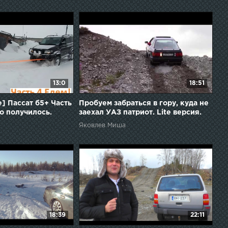
13:0
18:51
] Пассат б5+ Часть
Пробуем забраться в гору, куда не
о получилось.
заехал УАЗ патриот. Lite версия.
Яковлев Миша
18:39
22:11