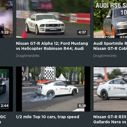
5:22
4:37
Nissan GT-R Alpha 12; Ford Mustang
Audi Sportmile R
vs Helicopter Robinson R44; Audi
Nissan GT-R Co
RS6 Sportec; Porsche 911 Turbo
DragtimesInfo
DragtimesInfo
2:44
6:19
 GC
1/2 mile Top 10 cars, trap speed
Nissan GT-R R35
n
Gallardo Nera vs