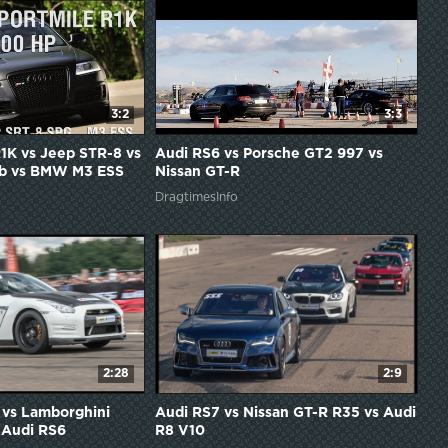
3:2
3:3
1K vs Jeep STR-8 vs
Audi RS6 vs Porsche GT2 997 vs
bb vs BMW M3 ESS
Nissan GT-R
DragtimesInfo
2:28
2:9
 vs Lamborghini
Audi RS7 vs Nissan GT-R R35 vs Audi
 Audi RS6
R8 V10