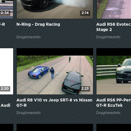
0:34
2:14
T-R
N-Ring - Drag Racing
Audi RS6 Evotec
Stage 2
DragtimesInfo
DragtimesInfo
2:20
2:23
Audi R8 V10 vs Jeep SRT-8 vs Nissan
Audi RS6 PP-Per
 Audi
GT-R
GT-R EcuTek
DragtimesInfo
DragtimesInfo