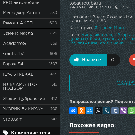
PRO автомобили
topautotube.ru
29-03-18
603 410
14:56
Менеджер Антон
530
Название: Видео Яковлев Миш
Laurel vs Audi 80.
Ремонт АКПП
600
Категории:
Яковлев Миша
Замена масла
826
Теги:
миша яковлев
обзор ав
драйв и обзор
драйв
авто
а
40
автотема
авто драйв
те...
AcademeG
859
smotraTV
606
Нравится
0
Гараж 54
1307
ILYA STREKAL
465
СКАЧА
ИЛЬДАР АВТО-
516
ПОДБОР
Жекич Дубровский
410
Понравился ролик? Поделить
ЖОРИК ВИКИХАУ
705
StopXam
343
Похожее видео:
Ключевые теги