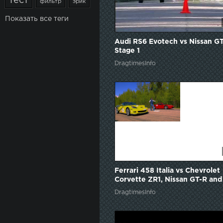
тест
фильтр
эрик
Показать все теги
Audi RS6 Evotech vs Nissan G
Stage 1
DragtimesInfo
Ferrari 458 Italia vs Chevrolet
Corvette ZR1, Nissan GT-R and
RS6
DragtimesInfo