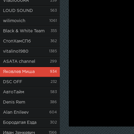
Vlad1000RR
239
LOUD SOUND
563
wilimovich
1061
Black & White Team
355
СтопХамСПб
362
vitalino1980
1385
ASATA channel
299
Яковлев Миша
934
DSC OFF
232
АвтоТайм
583
Denis Rem
386
Alan Enileev
604
Бородатая Езда
302
Иван Зенкевич
1566