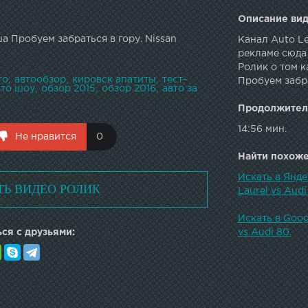
Описание вид
а Пробуем забраться в гору. Nissan
Канал Auto Le
рекламе сюда
Ролик о том к
то
автообзор
кировск апатиты
тест-
Пробуем забрат
вто шоу
обзор 2015
обзор 2016
авто за
Продолжител
14:56 мин.
Не нравится
0
Найти похожее
Искать в Янде
ТЬ ВИДЕО РОЛИК
Laurel vs Audi
Искать в Goog
ся с друзьями:
vs Audi 80.