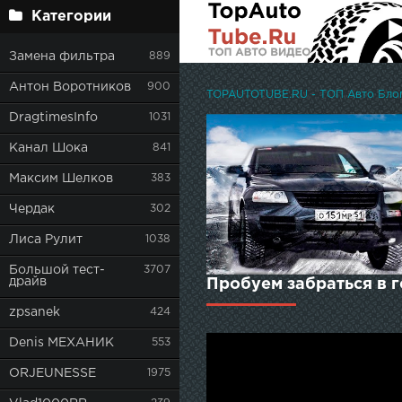
Категории
Замена фильтра
889
Антон Воротников
900
TOPAUTOTUBE.RU - ТОП Авто Блоге
DragtimesInfo
1031
Канал Шока
841
Максим Шелков
383
Чердак
302
Лиса Рулит
1038
Большой тест-
3707
драйв
Пробуем забраться в го
zpsanek
424
Denis МЕХАНИК
553
ORJEUNESSE
1975