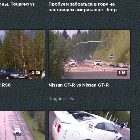
ны. Touareg vs
Пробуем забраться в гору на
настоящем американце. Jeep
Grand Cherokee.
---
0:38
1:16
i RS6
Nissan GT-R vs Nissan GT-R
DragtimesInfo