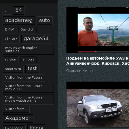
54
...
academeg
auto
BMW
Davidich
garage54
drive
movies with english
subtitles
Подъем на автомобиле УАЗ н
rvision
smotra
Айкуайвенчорр. Кировск. Хи
test
smotra.ru
Яковлев Миша
Visitor from the Future
Visitor from the Future
movie 1985
Visitor from the Future
movie watch online
Visitor from...
Академег
Костя
Видеоблог