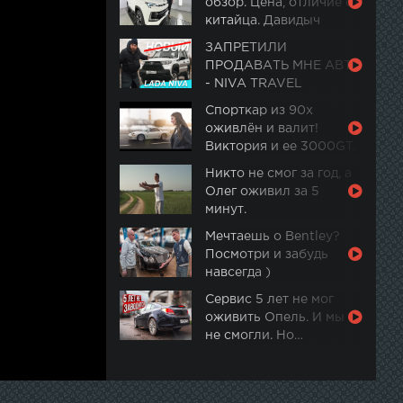
обзор. Цена, отличие от
китайца. Давидыч
ЗАПРЕТИЛИ
ПРОДАВАТЬ МНЕ АВТО
- NIVA TRAVEL
Спорткар из 90х
оживлён и валит!
Виктория и ее 3000GT.
Часть 2
Никто не смог за год, а
Олег оживил за 5
минут.
Мечтаешь о Bentley?
Посмотри и забудь
навсегда )
Сервис 5 лет не мог
оживить Опель. И мы
не смогли. Но…