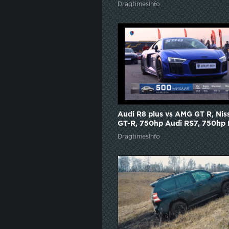
Turismo car)
DragtimesInfo
Audi R8 plus vs AMG GT R, Nis
GT-R, 750hp Audi RS7, 750hp
AMG. Unlim 500+ highlights.
DragtimesInfo