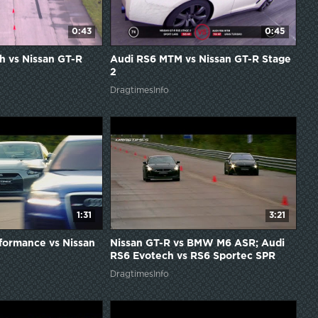
0:43
0:45
h vs Nissan GT-R
Audi RS6 MTM vs Nissan GT-R Stage
2
DragtimesInfo
1:31
3:21
formance vs Nissan
Nissan GT-R vs BMW M6 ASR; Audi
RS6 Evotech vs RS6 Sportec SPR
800; Audi RS6 MC Chip vs Evotech;
DragtimesInfo