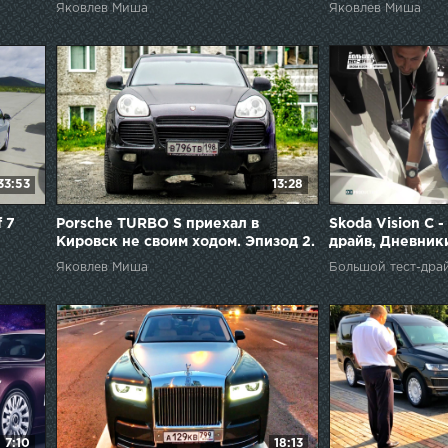
Яковлев Миша
Яковлев Миша
33:53
13:28
 7
Porsche TURBO S приехал в
Skoda Vision C 
Кировск не своим ходом. Эпизод 2.
драйв, Дневник
Яковлев Миша
Большой тест-дра
7:10
18:13