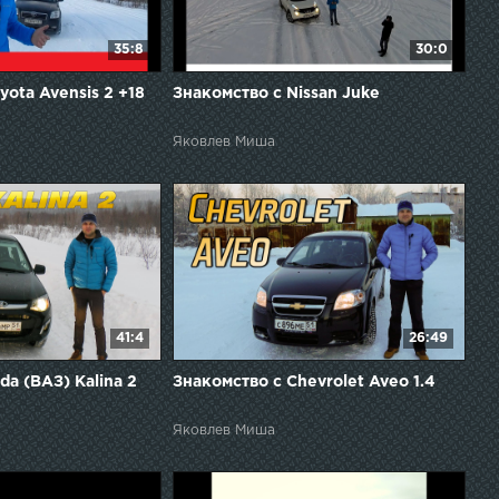
35:8
30:0
yota Avensis 2 +18
Знакомство с Nissan Juke
Яковлев Миша
41:4
26:49
da (ВАЗ) Kalina 2
Знакомство с Chevrolet Aveo 1.4
Яковлев Миша