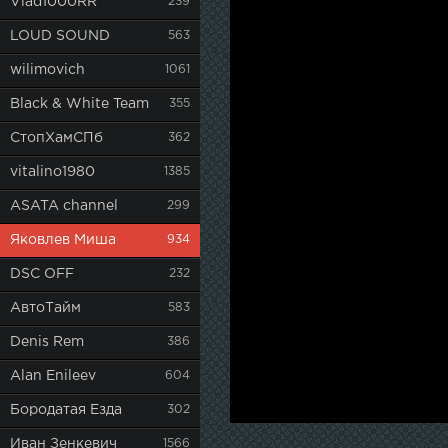
Vlad1000RR
239
LOUD SOUND
563
wilimovich
1061
Black & White Team
355
СтопХамСПб
362
vitalino1980
1385
ASATA channel
299
Яковлев Миша
934
DSC OFF
232
АвтоТайм
583
Denis Rem
386
Alan Enileev
604
Бородатая Езда
302
Иван Зенкевич
1566