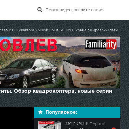
 с DJI Phantom 2 vision+ plus 60 fps В конце г.Кировск-Апатиты. Обзор квадрокоптера.
патиты. Обзор квадрокоптера. новые серии
Популярное:
МОСКВИЧ! Первый