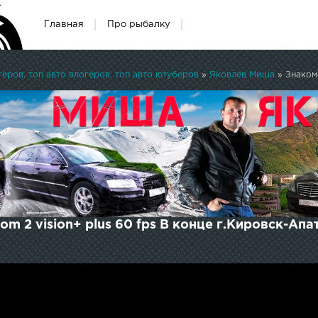
Главная
Про рыбалку
ров, топ авто влогеров, топ авто ютуберов
»
Яковлев Миша
» Знакомство
tom 2 vision+ plus 60 fps В конце г.Кировск-А