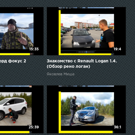
15:35
19:4
орд фокус 2
Знакомство с Renault Logan 1.4.
(Обзор рено логан)
Яковлев Миша
25:39
36:1