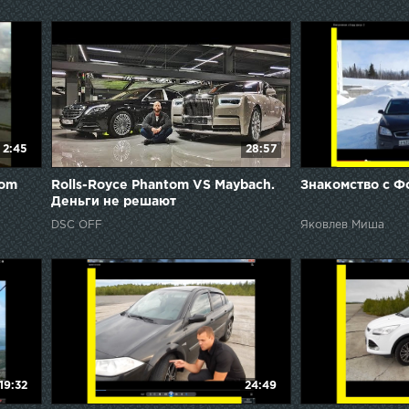
2:45
28:57
tom
Rolls-Royce Phantom VS Maybach.
Знакомство с Ф
Деньги не решают
DSC OFF
Яковлев Миша
19:32
24:49