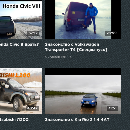
37:12
28:59
nda Civic 8 Брать?
Знакомство с Volkswagen
Transporter Т4 [Спецвыпуск]
Лучший обзор!
Яковлев Миша
48:47
31:51
tsubishi Л200.
Знакомство с Kia Rio 2 1.4 4АТ