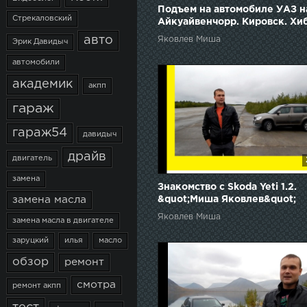
Подъем на автомобиле УАЗ н
Стрекаловский
Айкуайвенчорр. Кировск. Хи
авто
Яковлев Миша
Эрик Давидыч
автомобили
академик
акпп
гараж
гараж54
давидыч
драйв
двигатель
замена
Знакомство с Skoda Yeti 1.2.
&quot;Миша Яковлев&quot;
замена масла
(Кировск) 2014(Обзор Шкода
Яковлев Миша
замена масла в двигателе
заруцкий
илья
масло
обзор
ремонт
смотра
ремонт акпп