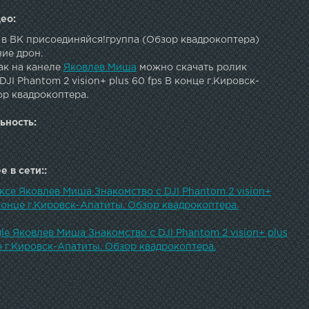
ео:
 в ВК присоединяйся!группа (Обзор квадрокоптера)
ие дрон.
ак на канеле
Яковлев Миша
можно скачать ролик
DJI Phantom 2 vision+ plus 60 fps В конце г.Кировск-
ор квадрокоптера.
ьность:
 в сети::
ксе Яковлев Миша Знакомство с DJI Phantom 2 vision+
 конце г.Кировск-Апатиты. Обзор квадрокоптера.
le Яковлев Миша Знакомство с DJI Phantom 2 vision+ plus
е г.Кировск-Апатиты. Обзор квадрокоптера.