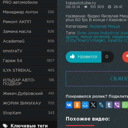
PRO автомобили
topautotube.ru
06-12-14
510 309
26:41
Менеджер Антон
530
Название: Видео Яковлев Миша
plus 60 fps В конце г.Кировс
Ремонт АКПП
600
Категории:
Яковлев Миша
Замена масла
826
Теги:
Dow Jones Industrial Ave
дрона
миша яковлев
квадро
(City/Town/Village)
Apatity (C
AcademeG
859
smotraTV
606
Нравится
0
Гараж 54
1307
ILYA STREKAL
465
СКАЧА
ИЛЬДАР АВТО-
516
ПОДБОР
Жекич Дубровский
410
Понравился ролик? Поделить
ЖОРИК ВИКИХАУ
705
StopXam
343
Похожее видео:
Ключевые теги