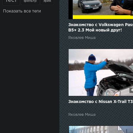
тест
фильтр
эрик
Показать все теги
Знакомство с Volkswagen Pas
B5+ 2.3 Мой новый друг!
&quot;Миша Яковлев&quot;
Яковлев Миша
&quot;Кировск&quot;
4
Знакомство с Nissan X-Trail T
Яковлев Миша