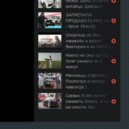
обзор. Цена, отличие от
китайца. Давидыч
ЗАПРЕТИЛИ
ПРОДАВАТЬ МНЕ АВТО
- NIVA TRAVEL
Спорткар из 90х
оживлён и валит!
Виктория и ее 3000GT.
Часть 2
Никто не смог за год, а
Олег оживил за 5
минут.
Мечтаешь о Bentley?
Посмотри и забудь
навсегда )
Сервис 5 лет не мог
оживить Опель. И мы
не смогли. Но…