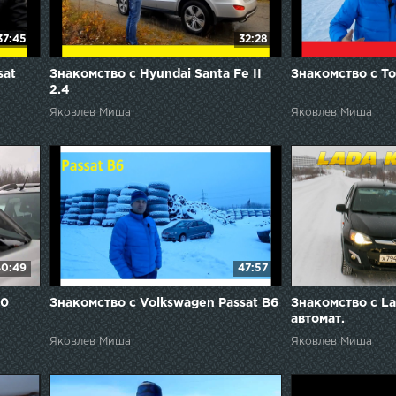
37:45
32:28
sat
Знакомство с Hyundai Santa Fe II
Знакомство с To
2.4
Яковлев Миша
Яковлев Миша
0:49
47:57
30
Знакомство с Volkswagen Passat B6
Знакомство с La
автомат.
Яковлев Миша
Яковлев Миша