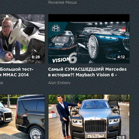
Яковлев Миша
8:28
4:12
- Большой тест-
Самый СУМАСШЕДШИЙ Mercedes
и ММАС 2014
в истории?! Maybach Vision 6 -
обзор нереального Benz’а! Тест-
йв
Alan Enileev
драйв бы!)
6:4
29:8