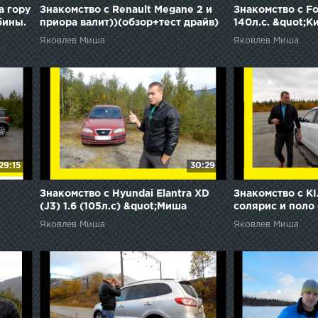
а гору
Знакомство с Renault Megane 2 и
Знакомство с Fo
бины.
приора валит))(обзор+тест драйв)
140л.с. &quot;К
Яковлев Миша
Яковлев Миша
29:15
30:29
Знакомство с Hyundai Elantra XD
Знакомство с KI
(J3) 1.6 (105л.с) &quot;Миша
солярис и поло
 Етти)
Яковлев&quot;
Яковлев &quot;
Яковлев Миша
Яковлев Миша
&quot;Кировск&quot;