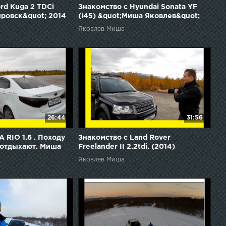
rd Kuga 2 TDCi
Знакомство с Hyundai Sonata YF
ировск&quot; 2014
(i45) &quot;Миша Яковлев&quot;
&quot;Кировск&quot;
Яковлев Миша
26:44
31:56
A RIO 1.6 . Походу
Знакомство с Land Rover
 отдыхают. Миша
Freelander II 2.2tdi. (2014)
Кировск&quot;
&quot;Миша Яковлев&quot;
Яковлев Миша
&quot;Кировск&quot;