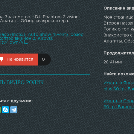
Описание вид
 Знакомство с DJI Phantom 2 vision+
Моя страница
к-Апатиты. Обзор квадрокоптера.
Второе назван
Ролик о том к
rage (Index)
Auto Show (Event)
обзор
Знакомство с 
коптер вижион 2
Kirovsk
Апатиты. Обз
ity/Town/Vi...
Продолжител
Не нравится
0
26:41 мин.
Найти похожее
ТЬ ВИДЕО РОЛИК
Искать в Янде
plus 60 fps В
ся с друзьями:
Искать в Goog
60 fps В конц