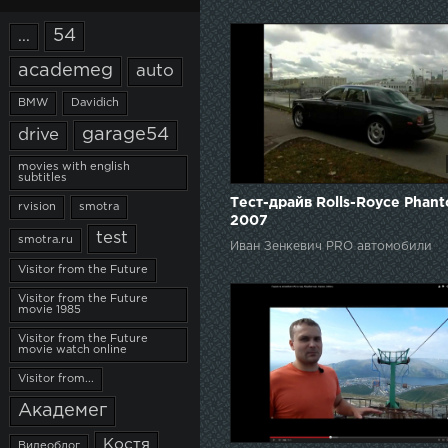
54
...
academeg
auto
BMW
Davidich
garage54
drive
movies with english
subtitles
Тест-драйв Rolls-Royce Phan
rvision
smotra
2007
test
smotra.ru
Иван Зенкевич PRO автомобили
Visitor from the Future
Visitor from the Future
movie 1985
Visitor from the Future
movie watch online
Visitor from...
Академег
Костя
Видеоблог