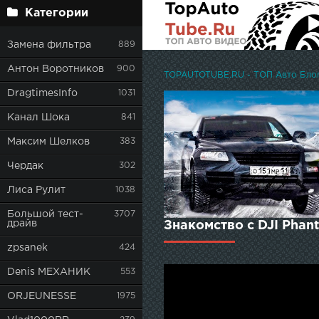
Категории
Замена фильтра
889
Антон Воротников
900
TOPAUTOTUBE.RU - ТОП Авто Блоге
DragtimesInfo
1031
Канал Шока
841
Максим Шелков
383
Чердак
302
Лиса Рулит
1038
Большой тест-
3707
драйв
Знакомство с DJI Phan
zpsanek
424
Denis МЕХАНИК
553
ORJEUNESSE
1975