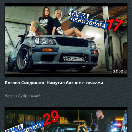
23:52
Логово Синдиката. Намутил бизнес с тачками
Жекич Дубровский