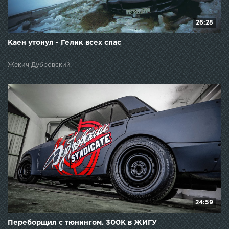
26:28
Каен утонул - Гелик всех спас
Жекич Дубровский
24:59
Переборщил с тюнингом. 300К в ЖИГУ