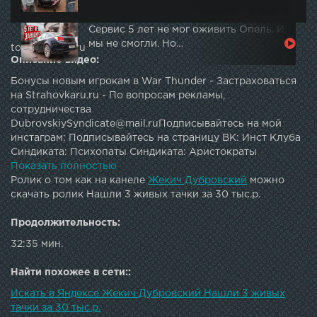
Сервис 5 лет не мог оживить Опель. И
мы не смогли. Но…
topautotube.ru
Описание видео:
Бонусы новым игрокам в War Thunder - Застраховаться
на Strahovkaru.ru - По вопросам рекламы,
сотрудничества
DubrovskiySyndicate@mail.ruПодписывайтесь на мой
инстаграм: Подписывайтесь на страницу ВК: Инст Клуба
Синдиката: Психопаты Синдиката: Аристократы
Синдиката: МУЗЫКА из видео:
Показать полностью
====================================В моём
Ролик о том как на канеле
Жекич Дубровский
можно
"Гараже Мечты" уже открыто 4 машины из 5: Жоповоз:
скачать ролик Нашли 3 живых тачки за 30 тыс.р.
Toyota Land Cruiser 200Стиль: Volkswagen
SciroccoДрифт: Ваз 2105 (Жига номер два)Ведро: Ford
Продолжительность:
SierraДраг: Не открыто
32:35 мин.
Найти похожее в сети::
Искать в Яндексе Жекич Дубровский Нашли 3 живых
тачки за 30 тыс.р.