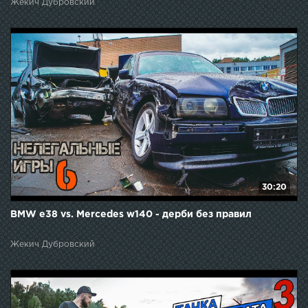
Жекич Дубровский
30:20
BMW e38 vs. Mercedes w140 - дерби без правил
Жекич Дубровский