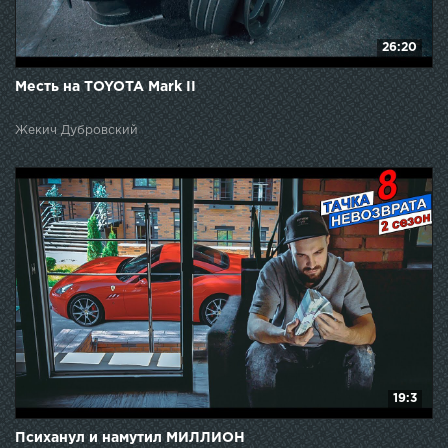
26:20
Месть на TOYOTA Mark II
Жекич Дубровский
19:3
Психанул и намутил МИЛЛИОН