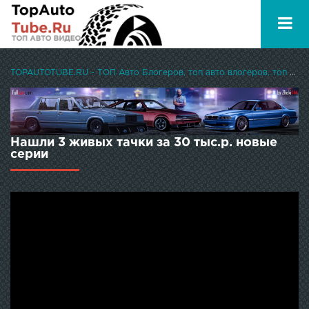
TOPAUTOTUBE.RU - ТОП Авто Блогеров, топ авто влогеров, топ авто ютуберов
Нашли 3 живых тачки за 30 тыс.р. новые
серии