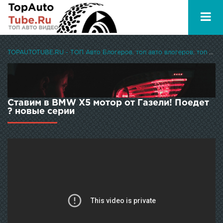
TOPAUTOTUBE.RU - ТОП Авто Блогеров, топ авто влогеров, топ авто ютуберов
Ставим в BMW X5 мотор от Газели! Поедет
? новые серии