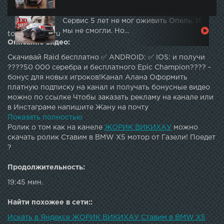
Сервис 5 лет не мог оживить Опель. И
мы не смогли. Но…
topautotube.ru
Описание видео:
Скачивай Raid бесплатно ✅ ANDROID: ✅ IOS: и получи
????50 000 серебра и бесплатного Epic Champion???? -
бонус для новых игроков!Канал Алана Оформить
платную подписку на канал и получать бонусные видео
можно по ссылке Чтобы заказать рекламу на канале или
в Инстаграме напишите Жану на почту
jeankasparov@gmail.com или Вконтакте . Так же можно
Показать полностью
написать в директ на Инстаграм
Ролик о том как на канеле
ЖОРИК ВИКИХАУ
можно
скачать ролик Ставим в BMW X5 мотор от Газели! Поедет
?
Продолжительность:
19:45 мин.
Найти похожее в сети::
Искать в Яндексе ЖОРИК ВИКИХАУ Ставим в BMW X5