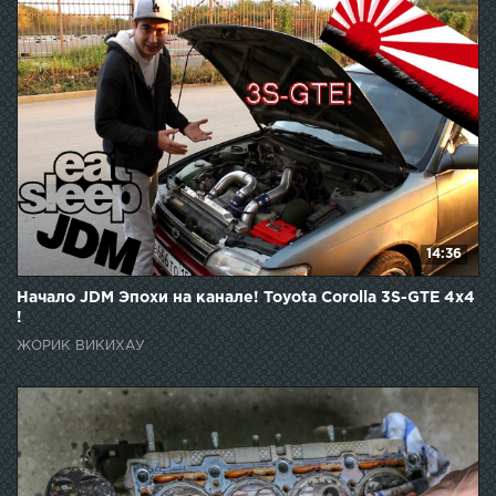
14:36
Начало JDM Эпохи на канале! Toyota Corolla 3S-GTE 4x4
!
ЖОРИК ВИКИХАУ