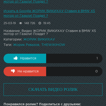
мотор от Газели! Поедет ?
Искать в Google ЖОРИК ВИКИХАУ Ставим в BMW X5
мотор от Газели! Поедет ?
25-03-19
148 726
19:45
Название: Видео ЖОРИК ВИКИХАУ Ставим в BMW X5
мотор от Газели! Поедет ?
Категории:
ЖОРИК ВИКИХАУ
Теги:
Жорик Ревазов
THEWIKIHOW
Нравится
1
Не нравится
0
СКАЧАТЬ ВИДЕО РОЛИК
Понравился ролик? Поделиться с друзьями: