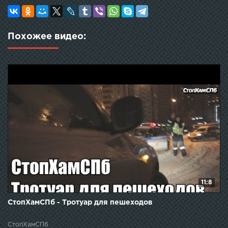
Похожее видео:
11:8
СтопХамСПб - Тротуар для пешеходов
СтопХамСПб