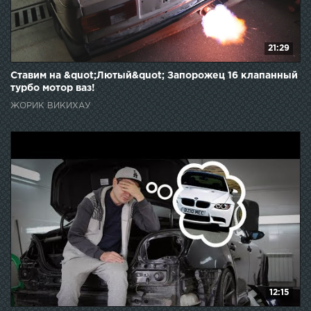
21:29
Ставим на &quot;Лютый&quot; Запорожец 16 клапанный
турбо мотор ваз!
ЖОРИК ВИКИХАУ
12:15