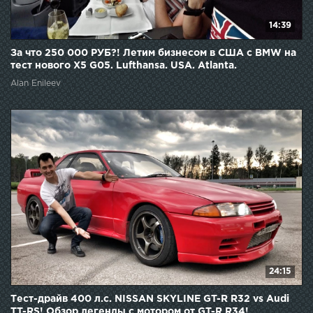
14:39
За что 250 000 РУБ?! Летим бизнесом в США с BMW на
тест нового X5 G05. Lufthansa. USA. Atlanta.
Alan Enileev
24:15
Тест-драйв 400 л.с. NISSAN SKYLINE GT-R R32 vs Audi
TT-RS! Обзор легенды с мотором от GT-R R34!