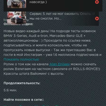
навсегда )
Сервис 5 лет не мог оживить Опель. И
мы не смогли. Но…
topautotube.ru
Описание видео:
Новые видео каждый день! На подходе тесты новинок
BMW 3-Series, Audi e-tron, Mercedes-Benz GLE +
автоколлекционеры : ) Проходите по ссылке ниже,
подписывайтесь и жмите колокольчик, чтобы не
пропускать новые выпуски - Так же приглашаю Вас в
гости в мой Инстаграм – уже 1.6 миллиона подписчиков и
крутой контент каждый день - : )Продолжаю показывать
Показать полностью
Вам на каком уровне проходило мероприятие от ROLLS-
Ролик о том как на канеле
Alan Enileev
можно скачать
ROYCE, где мы тестировали новый кроссовер CULLINAN
ролик Взлетаем на частном самолете от ROLLS-ROYCE!)
и в этот раз Вы увидите красоты штата Вайоминг с
Красоты штата Вайоминг с высоты.
высоты птичьего, а точнее с высоты самолетного полета :
)Приятного просмотра Вам : )С уважением, Алан
Продолжительность:
Енилеев.п.с. Ваш выбор?- LAMBORGHINI URUS- ROLLS-
5:6 мин.
ROYCE CULLINAN- BMW X5M- Mercedes-AMG G 63-
BENTLEY BENTAYGA- Mercedes-AMG GLE 63
Найти похожее в сети::
SПОСМОТРИТЕ ДРУГИЕ ВИДЕО ИЗ ЭТОЙ ПОЕЗДКИ:1 )