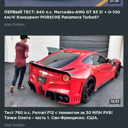
27:35
ПЕРВЫЙ ТЕСТ: 640 л.с. Mercedes-AMG GT 63 S! + 0-100
км/ч! Конкурент PORSCHE Panamera TurboS?
Alan Enileev
12:51
Тест 760 л.с. Ferrari F12 с тюнингом за 30 МЛН РУБ!
Тачки Олега – часть 1. Сан-Франциско. США.
Alan Enileev