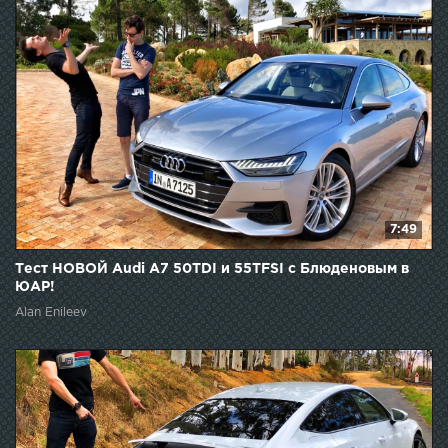
7:49
Тест НОВОЙ Audi A7 50TDI и 55TFSI с Блюденовым в
ЮАР!
Alan Enileev