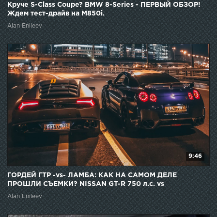
Круче S-Class Coupe? BMW 8-Series - ПЕРВЫЙ ОБЗОР!
Ждем тест-драйв на M850i.
Alan Enileev
9:46
ГОРДЕЙ ГТР -vs- ЛАМБА: КАК НА САМОМ ДЕЛЕ
ПРОШЛИ СЪЕМКИ? NISSAN GT-R 750 л.с. vs
LAMBORGHINI 610 л.с.
Alan Enileev