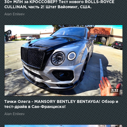
30+ МЛН за КРОССОВЕР? Тест нового ROLLS-ROYCE
CULLINAN, часть 2! Штат Вайоминг, США.
Alan Enileev
7:32
Тачки Олега - MANSORY BENTLEY BENTAYGA! Обзор и
тест-драйв в Сан-Франциско!
Alan Enileev