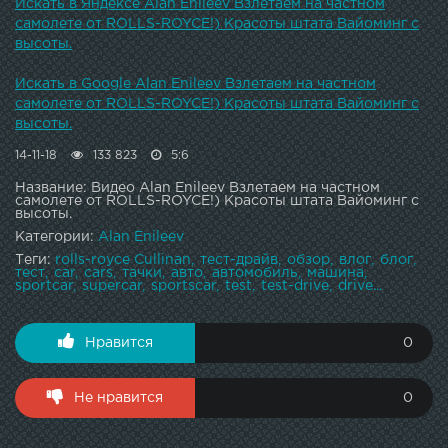
700 000 РУБ ЗА ПЕРЕЛЕТ?! И встретили на ROLLS-
Искать в Яндексе Alan Enileev Взлетаем на частном
ROYCE!) - 2 ) Как люди из ROLLS-ROYCE нас к тест-
самолете от ROLLS-ROYCE!) Красоты штата Вайоминг с
драйву готовили! - 3 ) ROLLS-ROYCE CULLINAN –
высоты.
ПЕРВЫЙ ТЕСТ-ДРАЙВ !!! - Мой лайф-аккаунт в
Инстаграме - : )Лайф-канал на Ютубе - : )VK - : )Мой
Искать в Google Alan Enileev Взлетаем на частном
лайф-аккаунт в Инстаграме - : )Лайф-канал на Ютубе - :
самолете от ROLLS-ROYCE!) Красоты штата Вайоминг с
)VK - : )
высоты.
14-11-18
133 823
5:6
Название: Видео Alan Enileev Взлетаем на частном
самолете от ROLLS-ROYCE!) Красоты штата Вайоминг с
высоты.
Категории:
Alan Enileev
Теги:
rolls-royce Cullinan
тест-драйв
обзор
влог
блог
тест
car
cars
тачки
авто
автомобиль
машина
sportcar
supercar
sportscar
test
test-drive
drive...
Нравится
0
Не нравится
0