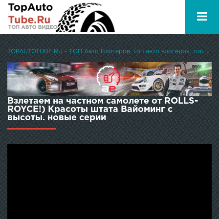
TOPAUTOTUBE.RU - ТОП Авто Блогеров, топ авто влогеров, топ авто ютуберов
Взлетаем на частном самолете от ROLLS-
ROYCE!) Красоты штата Вайоминг с
высоты. новые серии