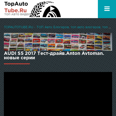
TOPAUTOTUBE.RU - ТОП Авто Блогеров, топ авто влогеров, топ авто ютуберов
AUDI S5 2017 Тест-драйв.Anton Avtoman.
новые серии