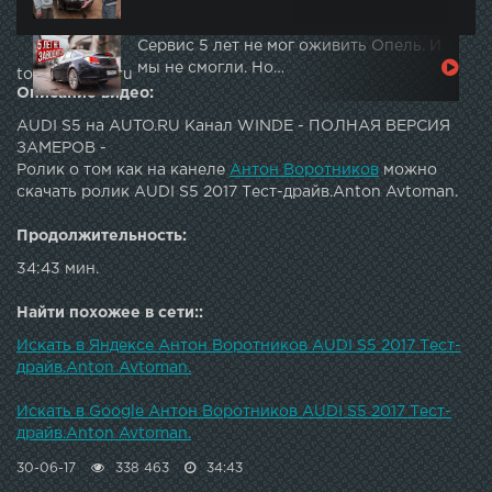
Сервис 5 лет не мог оживить Опель. И
мы не смогли. Но…
topautotube.ru
Описание видео:
AUDI S5 на AUTO.RU Канал WINDE - ПОЛНАЯ ВЕРСИЯ
ЗАМЕРОВ -
Ролик о том как на канеле
Антон Воротников
можно
скачать ролик AUDI S5 2017 Тест-драйв.Anton Avtoman.
Продолжительность:
34:43 мин.
Найти похожее в сети::
Искать в Яндексе Антон Воротников AUDI S5 2017 Тест-
драйв.Anton Avtoman.
Искать в Google Антон Воротников AUDI S5 2017 Тест-
драйв.Anton Avtoman.
30-06-17
338 463
34:43