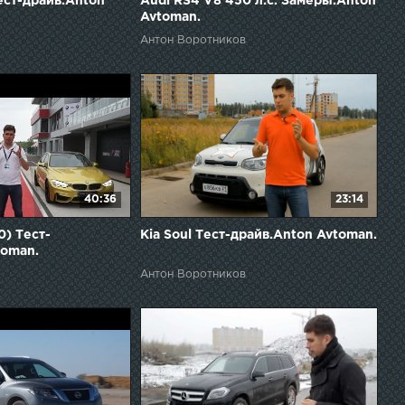
ест-драйв.Anton
Audi RS4 V8 450 л.с. Замеры.Anton
Avtoman.
Антон Воротников
40:36
23:14
) Тест-
Kia Soul Тест-драйв.Anton Avtoman.
toman.
Антон Воротников