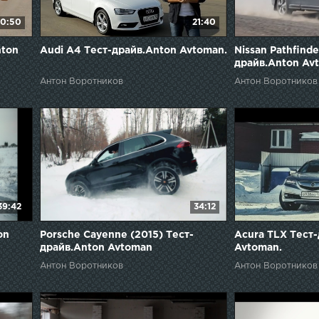
0:50
21:40
nton
Audi A4 Тест-драйв.Anton Avtoman.
Nissan Pathfinde
драйв.Anton Av
Антон Воротников
Антон Воротников
39:42
34:12
on
Porsche Cayenne (2015) Тест-
Acura TLX Тест
драйв.Anton Avtoman
Avtoman.
Антон Воротников
Антон Воротников