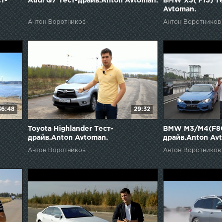
т-
Audi Q7 Тест-драйв.Anton Avtoman.
BMW X5( F15) Т
Avtoman.
Антон Воротников
Антон Воротников
36:48
29:32
Toyota Highlander Тест-
BMW M3/M4(F80
драйв.Anton Avtoman.
драйв.Anton Av
Антон Воротников
Антон Воротников