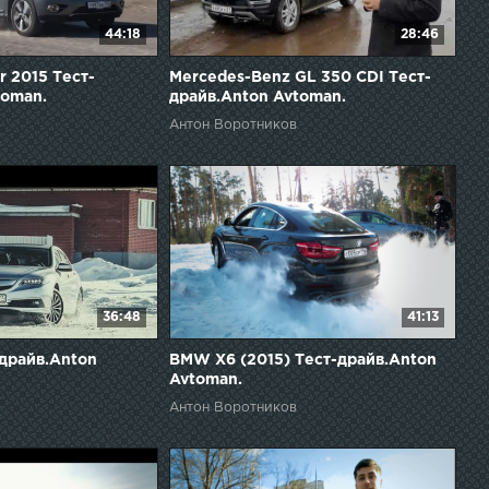
44:18
28:46
r 2015 Тест-
Mercedes-Benz GL 350 CDI Тест-
toman.
драйв.Anton Avtoman.
Антон Воротников
36:48
41:13
-драйв.Anton
BMW X6 (2015) Тест-драйв.Anton
Avtoman.
Антон Воротников