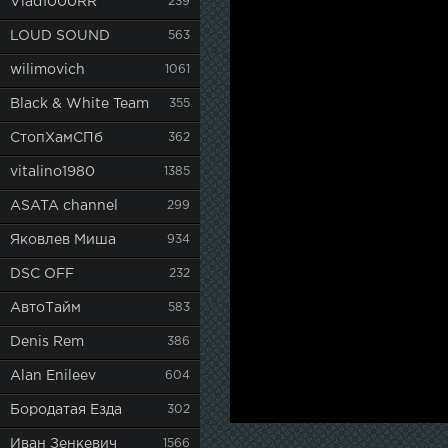
Vlad1000RR
239
LOUD SOUND
563
wilimovich
1061
Black & White Team
355
СтопХамСПб
362
vitalino1980
1385
ASATA channel
299
Яковлев Миша
934
DSC OFF
232
АвтоТайм
583
Denis Rem
386
Alan Enileev
604
Бородатая Езда
302
Иван Зенкевич
1566