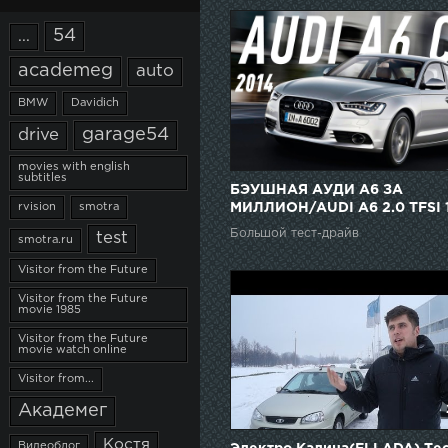
54
...
academeg
auto
BMW
Davidich
garage54
drive
movies with english
subtitles
БЭУШНАЯ АУДИ А6 ЗА
МИЛЛИОН/AUDI A6 2.0 TFSI 
rvision
smotra
Л.С. (C7)/БОЛЬШОЙ ТЕСТ Д
Большой тест-драйв
test
smotra.ru
Б.У.
Visitor from the Future
Visitor from the Future
movie 1985
Visitor from the Future
movie watch online
Visitor from...
Академег
Костя
Видеоблог