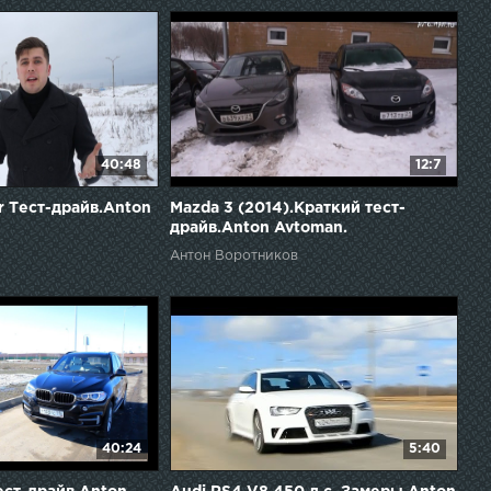
40:48
12:7
or Тест-драйв.Anton
Mazda 3 (2014).Краткий тест-
драйв.Anton Avtoman.
Антон Воротников
40:24
5:40