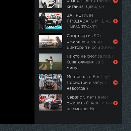
обзор. Цена, отличие от
китайца. Давидыч
ЗАПРЕТИЛИ
ПРОДАВАТЬ МНЕ АВТО
- NIVA TRAVEL
Спорткар из 90х
оживлён и валит!
Виктория и ее 3000GT.
Часть 2
Никто не смог за год, а
Олег оживил за 5
минут.
Мечтаешь о Bentley?
Посмотри и забудь
навсегда )
Сервис 5 лет не мог
оживить Опель. И мы
не смогли. Но…