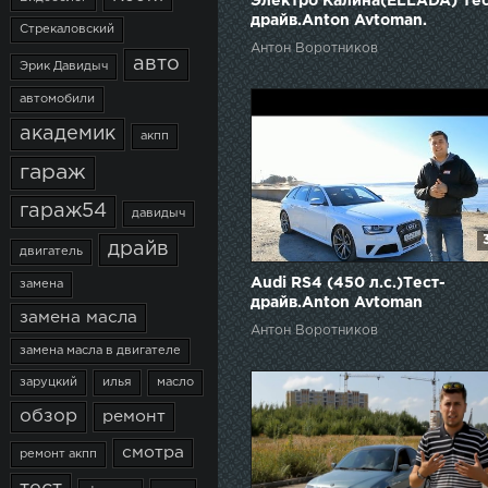
Электро Калина(ELLADA) Тес
драйв.Anton Avtoman.
Стрекаловский
Антон Воротников
авто
Эрик Давидыч
автомобили
академик
акпп
гараж
гараж54
давидыч
драйв
двигатель
Audi RS4 (450 л.с.)Тест-
замена
драйв.Anton Avtoman
замена масла
Антон Воротников
замена масла в двигателе
заруцкий
илья
масло
обзор
ремонт
смотра
ремонт акпп