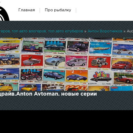
Главная
Про рыбалку
ров, топ авто влогеров, топ авто ютуберов
»
Антон Воротников
» Aud
-драйв.Anton Avtoman. новые серии