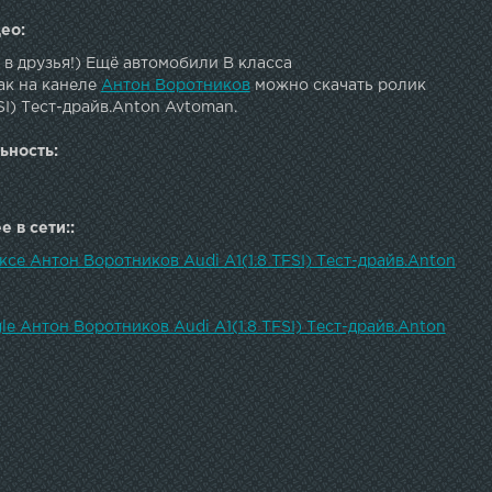
ео:
в друзья!) Ещё автомобили B класса
ак на канеле
Антон Воротников
можно скачать ролик
FSI) Тест-драйв.Anton Avtoman.
ьность:
 в сети::
ксе Антон Воротников Audi A1(1.8 TFSI) Тест-драйв.Anton
le Антон Воротников Audi A1(1.8 TFSI) Тест-драйв.Anton