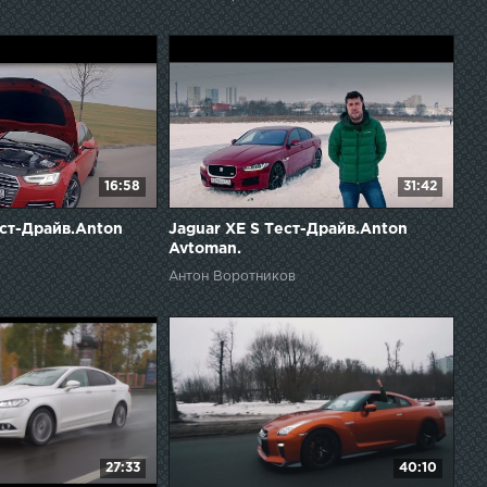
16:58
31:42
ест-Драйв.Anton
Jaguar XE S Тест-Драйв.Anton
Avtoman.
Антон Воротников
27:33
40:10