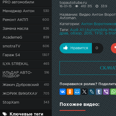
PRO автомобили
topautotube.ru
16-01-15
410 315
33:9
Менеджер Антон
530
Название: Видео Антон Воротн
Avtoman.
Ремонт АКПП
600
Категории:
Антон Воротнико
Замена масла
826
Теги:
Audi A1 (Automobile Mod
драв
обзор
2015
TFSI
S-tron
AcademeG
859
smotraTV
606
Нравится
0
Гараж 54
1307
ILYA STREKAL
465
СКАЧА
ИЛЬДАР АВТО-
516
ПОДБОР
Понравился ролик? Поделить
Жекич Дубровский
410
ЖОРИК ВИКИХАУ
705
StopXam
343
Похожее видео:
Ключевые теги