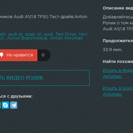
Описание вид
иков Audi A1(1.8 TFSI) Тест-драйв.Anton
Добавляйтесь 
Ролик о том к
в
Audi A1(1.8 T
el)
audi a1
ауди
а1
audi
Test Drive
тест
ic
Антон Воротников
Anton Avtoman
Продолжител
33:9 мин.
Не нравится
0
Найти похожее
Искать в Янде
ТЬ ВИДЕО РОЛИК
Avtoman.
Искать в Goog
Avtoman.
ся с друзьями: