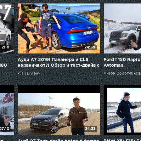
21:0
24:59
Ауди А7 2019! Панамера и CLS
Ford f 150 Rapt
180
нервничают?! Обзор и тест-драйв с
Avtoman.
РАЙВ
Павлом Блюденовым. Audi A7 55
Alan Enileev
Антон Воротников
TFSI.
27:10
34:33