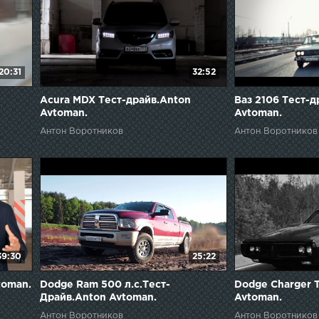
20:31
32:52
Acura MDX Тест-драйв.Anton
Ваз 2106 Тест-д
Avtoman.
Avtoman.
Антон Воротников
Антон Воротников
39:30
25:22
toman.
Dodge Ram 500 л.с.Тест-
Dodge Charger 
Драйв.Anton Avtoman.
Avtoman.
Антон Воротников
Антон Воротников