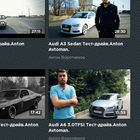
27:11
28:30
райв.Anton
Audi A3 Sedan Тест-драйв.Anton
Avtoman.
Антон Воротников
17:42
15:55
Тест-драйв.Anton
Audi A6 3.0TFSI Тест-драйв.Anton
Avtoman.
Антон Воротников