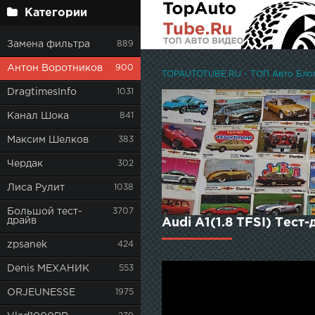
Категории
Замена фильтра
889
Антон Воротников
900
TOPAUTOTUBE.RU - ТОП Авто Блоге
DragtimesInfo
1031
Канал Шока
841
Максим Шелков
383
Чердак
302
Лиса Рулит
1038
Большой тест-
3707
драйв
Audi A1(1.8 TFSI) Тест
zpsanek
424
Denis МЕХАНИК
553
ORJEUNESSE
1975