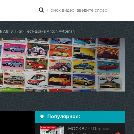
i A1(1.8 TFSI) Тест-драйв.Anton Avtoman.
Популярное:
МОСКВИЧ! Первый