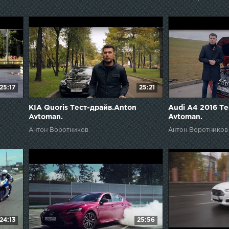
25:17
25:21
KIA Quoris Тест-драйв.Anton
Audi A4 2016 Т
Avtoman.
Avtoman.
Антон Воротников
Антон Воротников
24:13
25:56