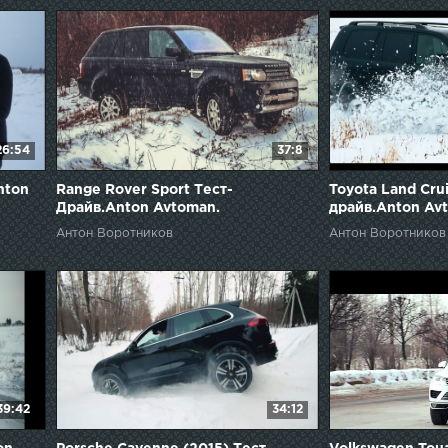
26:54
37:8
nton
Range Rover Sport Тест-
Toyota Land Cru
Драйв.Anton Avtoman.
драйв.Anton Av
Антон Воротников
Антон Воротников
39:42
34:12