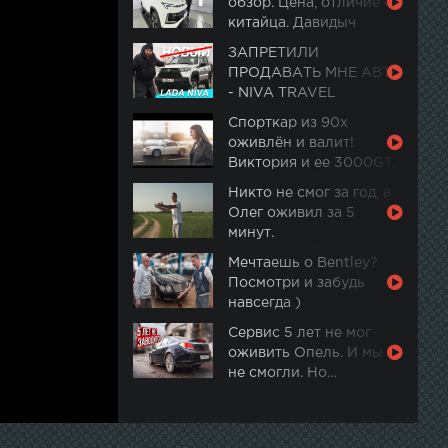
обзор. Цена, отличие от
китайца. Давидыч
ЗАПРЕТИЛИ
ПРОДАВАТЬ МНЕ АВТО
- NIVA TRAVEL
Спорткар из 90х
оживлён и валит!
Виктория и ее 3000GT.
Часть 2
Никто не смог за год, а
Олег оживил за 5
минут.
Мечтаешь о Bentley?
Посмотри и забудь
навсегда )
Сервис 5 лет не мог
оживить Опель. И мы
не смогли. Но…