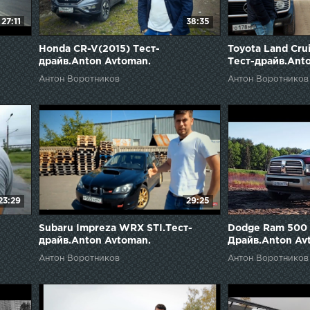
27:11
38:35
Honda CR-V(2015) Тест-
Toyota Land Crui
драйв.Anton Avtoman.
Тест-драйв.Ant
Антон Воротников
Антон Воротников
23:29
29:25
Subaru Impreza WRX STI.Тест-
Dodge Ram 500 
драйв.Anton Avtoman.
Драйв.Anton Av
Антон Воротников
Антон Воротников