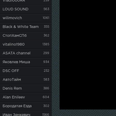
Vlad1000RR
239
LOUD SOUND
563
wilimovich
1061
Black & White Team
355
СтопХамСПб
362
vitalino1980
1385
ASATA channel
299
Яковлев Миша
934
DSC OFF
232
АвтоТайм
583
Denis Rem
386
Alan Enileev
604
Бородатая Езда
302
Иван Зенкевич
1566