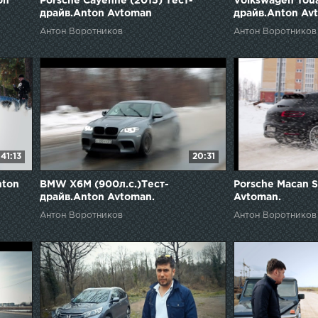
on
Porsche Cayenne (2015) Тест-
Volkswagen Toua
драйв.Anton Avtoman
драйв.Anton Av
Антон Воротников
Антон Воротников
41:13
20:31
nton
BMW X6M (900л.с.)Тест-
Porsche Maсan S
драйв.Anton Avtoman.
Avtoman.
Антон Воротников
Антон Воротников