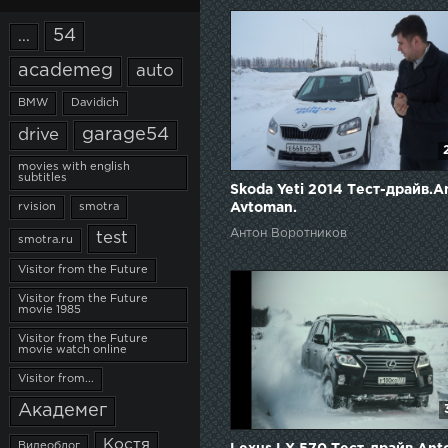
54
...
academeg
auto
BMW
Davidich
garage54
drive
movies with english
subtitles
Skoda Yeti 2014 Тест-драйв.A
Avtoman.
rvision
smotra
Антон Воротников
test
smotra.ru
Visitor from the Future
Visitor from the Future
movie 1985
Visitor from the Future
movie watch online
Visitor from...
Академег
Костя
Видеоблог