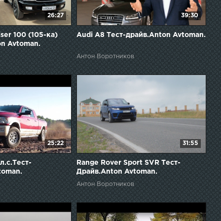
26:27
39:30
ser 100 (105-ка)
Audi A8 Тест-драйв.Anton Avtoman.
on Avtoman.
Антон Воротников
25:22
31:55
л.с.Тест-
Range Rover Sport SVR Тест-
toman.
Драйв.Anton Avtoman.
Антон Воротников