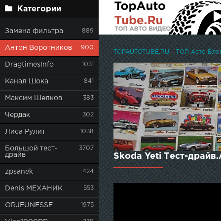
Категории
Замена фильтра
889
Антон Воротников
900
TOPAUTOTUBE.RU - ТОП Авто Блоге
DragtimesInfo
1031
Канал Шока
841
Максим Шелков
383
Чердак
302
Лиса Рулит
1038
Большой тест-
3707
драйв
Skoda Yeti Тест-драйв
zpsanek
424
Denis МЕХАНИК
553
ORJEUNESSE
1975