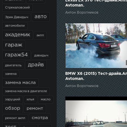
Lexus LX 570 Тест-драйв.Ant
Avtoman.
Стрекаловский
Антон Воротников
авто
Эрик Давидыч
автомобили
академик
акпп
гараж
гараж54
давидыч
драйв
двигатель
BMW X6 (2015) Тест-драйв.A
замена
Avtoman.
замена масла
Антон Воротников
замена масла в двигателе
заруцкий
илья
масло
обзор
ремонт
смотра
ремонт акпп