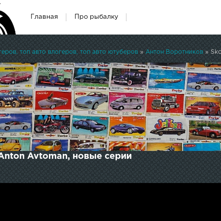
Главная
Про рыбалку
ров, топ авто влогеров, топ авто ютуберов
»
Антон Воротников
» Sko
.Anton Avtoman, новые серии