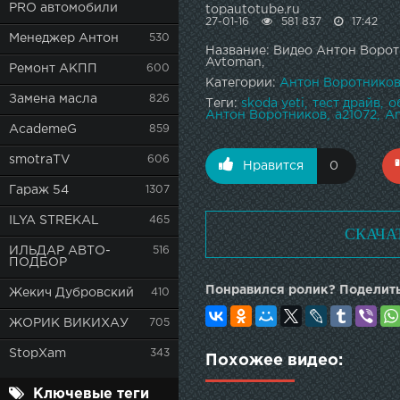
PRO автомобили
topautotube.ru
27-01-16
581 837
17:42
Менеджер Антон
530
Название: Видео Антон Ворот
Avtoman,
Ремонт АКПП
600
Категории:
Антон Воротнико
Замена масла
826
Теги:
skoda yeti
тест драйв
о
Антон Воротников
a21072
A
AcademeG
859
smotraTV
606
Нравится
0
Гараж 54
1307
ILYA STREKAL
465
СКАЧА
ИЛЬДАР АВТО-
516
ПОДБОР
Понравился ролик? Поделить
Жекич Дубровский
410
ЖОРИК ВИКИХАУ
705
StopXam
343
Похожее видео:
Ключевые теги