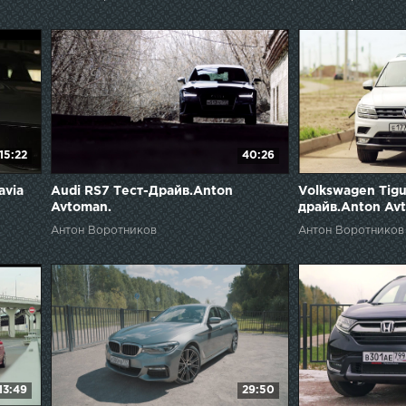
15:22
40:26
avia
Audi RS7 Тест-Драйв.Anton
Volkswagen Tigu
Avtoman.
драйв.Anton Av
Антон Воротников
Антон Воротников
13:49
29:50