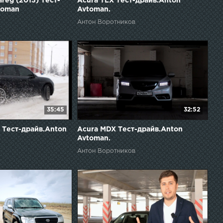
reg (2015) Тест-
Acura TLX Тест-драйв.Anton
toman
Avtoman.
Антон Воротников
35:45
32:52
 Тест-драйв.Anton
Acura MDX Тест-драйв.Anton
Avtoman.
Антон Воротников