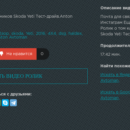
Описание вид
ников Skoda Yeti Тест-драйв.Anton
Почта для свя
Инстаграм Ещ
в
Ролик о том к
бзор
skoda
Yeti
2016
4Х4
dsg
haldex
Skoda Yeti Те
nton Avtoman
Продолжител
Не нравится
0
17:42 мин.
Найти похожее
ТЬ ВИДЕО РОЛИК
Искать в Янде
Avtoman,
Искать в Goog
ся с друзьями:
Avtoman,