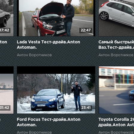
17:42
22:47
ton
Lada Vesta Тест-драйв.Anton
Самый быстрый
Avtoman.
Ваз.Тест-драйв.
Антон Воротников
Антон Воротников
31:42
23:41
n
Ford Focus Тест-драйв.Anton
Toyota Corolla 2
Avtoman.
драйв.Anton Av
Антон Воротников
Антон Воротников