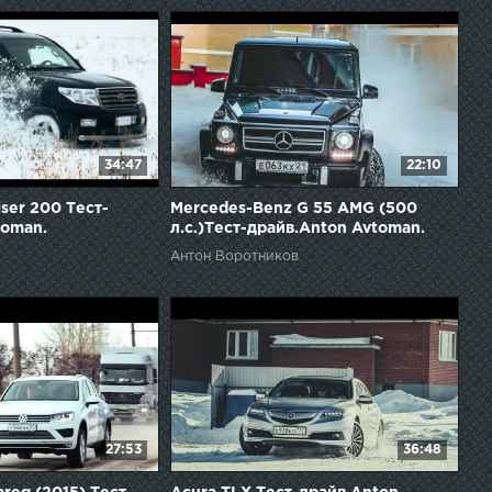
34:47
22:10
iser 200 Тест-
Mercedes-Benz G 55 AMG (500
toman.
л.с.)Тест-драйв.Anton Avtoman.
Антон Воротников
27:53
36:48