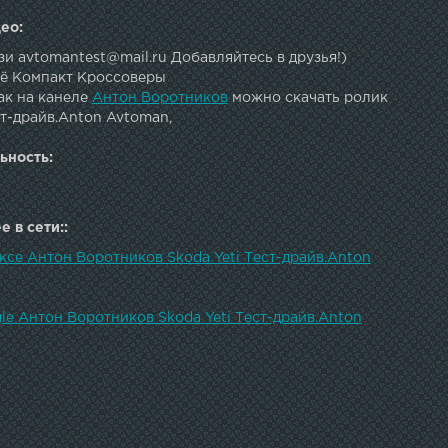
ео:
зи avtomantest@mail.ru Добавляйтесь в друзья!)
ё Компакт Кроссоверы
ак на канеле
Антон Воротников
можно скачать ролик
ст-драйв.Anton Avtoman,
ьность:
 в сети::
ксе Антон Воротников Skoda Yeti Тест-драйв.Anton
le Антон Воротников Skoda Yeti Тест-драйв.Anton