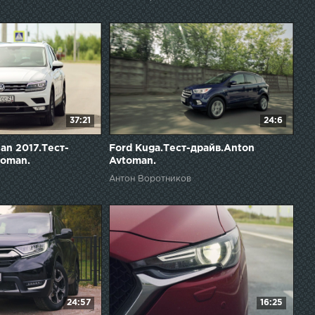
37:21
24:6
an 2017.Тест-
Ford Kuga.Тест-драйв.Anton
toman.
Avtoman.
Антон Воротников
24:57
16:25