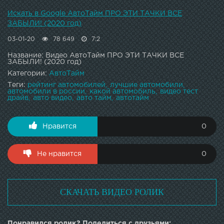
Искать в Google АвтоТайм ПРО ЭТИ ТАЧКИ ВСЕ
ЗАБЫЛИ! (2020 год)
03-01-20
78 649
7:2
Название: Видео АвтоТайм ПРО ЭТИ ТАЧКИ ВСЕ
ЗАБЫЛИ! (2020 год)
Категории:
АвтоТайм
Теги:
рейтинг автомобилей
лучшие автомобили
автомобили в россии
какой автомобиль
видео тест
драйв
авто видео
авто тайм
автотайм
Нравится
0
Не нравится
0
СКАЧАТЬ ВИДЕО РОЛИК
Понравился ролик? Поделиться с друзьями: