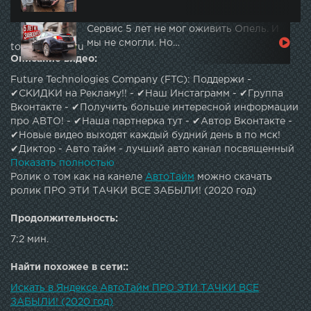
Сервис 5 лет не мог оживить Опель. И
мы не смогли. Но…
topautotube.ru
Описание видео:
Future Technologies Company (FTC): Поддержи -
✔СКИДКИ на Рекламу!! - ✔Наш Инстаграмм - ✔Группа
Вконтакте - ✔Получить больше интересной информации
про АВТО! - ✔Наша партнерка тут - ✔Автор Вконтакте -
✔Новые видео выходят каждый будний день в по мск!
✔Диктор - Авто тайм - лучший авто канал посвященный
развлекательно-познавательным темам по
Показать полностью
машинам.Различные рейтинги,обзоры лучших
Ролик о том как на канеле
АвтоТайм
можно скачать
автомобилей и многое другое!По вопросам рекламы,
ролик ПРО ЭТИ ТАЧКИ ВСЕ ЗАБЫЛИ! (2020 год)
сотрудничества - mashor@ip.team
Продолжительность:
7:2 мин.
Найти похожее в сети::
Искать в Яндексе АвтоТайм ПРО ЭТИ ТАЧКИ ВСЕ
ЗАБЫЛИ! (2020 год)