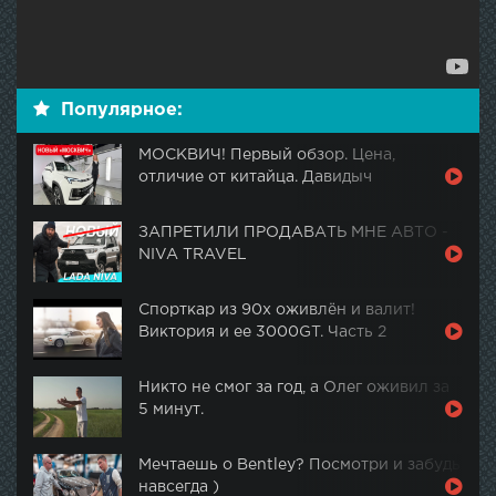
Популярное:
МОСКВИЧ! Первый обзор. Цена,
отличие от китайца. Давидыч
ЗАПРЕТИЛИ ПРОДАВАТЬ МНЕ АВТО -
NIVA TRAVEL
Спорткар из 90х оживлён и валит!
Виктория и ее 3000GT. Часть 2
Никто не смог за год, а Олег оживил за
5 минут.
Мечтаешь о Bentley? Посмотри и забудь
навсегда )