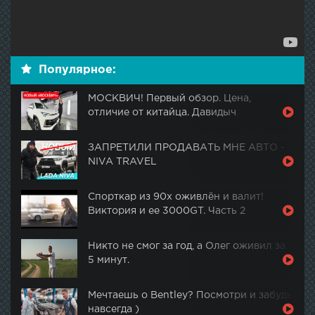
Популярное:
МОСКВИЧ! Первый обзор. Цена,
отличие от китайца. Давидыч
ЗАПРЕТИЛИ ПРОДАВАТЬ МНЕ АВТО -
NIVA TRAVEL
Спорткар из 90х оживлён и валит!
Виктория и ее 3000GT. Часть 2
Никто не смог за год, а Олег оживил за
5 минут.
Мечтаешь о Bentley? Посмотри и забудь
навсегда )