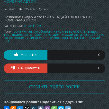
НОМЕРАМ АВТО!!!
17-04-21
125 407
4:9
Название: Видео АвтоТайм УГАДАЙ БЛОГЕРА ПО
НОМЕРАМ АВТО!!!
Категории:
АвтоТайм
Теги:
рейтинг автомобилей
какой автомобиль
видео
тест драйв
авто тайм
автотайм
угадай авто
угадай авто
по номерам
угадай машину блогера
игра авто
угадай
авт
Нравится
0
Не нравится
0
СКАЧАТЬ ВИДЕО РОЛИК
Понравился ролик? Поделиться с друзьями: