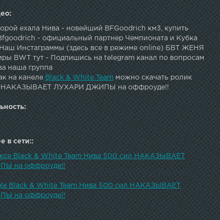
ео:
торой ехала Нива - новейший BFGoodrich км3, купить
 Bfgoodrich - официальный партнер Чемпионата и Кубка
 Наш Инстаграммы (здесь все в режиме online) БВТ ЖЕНЯ
ы BWT тут - Подпишись на telegram канал по вопросам
ва наша группа
ак на канеле
Black & White Team
можно скачать ролик
л НАКАЗЫВАЕТ ЛУХАРИ ДЖИПЫ на оффроуде!!
ьность:
 в сети::
ексе Black & White Team Нива 500 сил НАКАЗЫВАЕТ
Ы на оффроуде!!
gle Black & White Team Нива 500 сил НАКАЗЫВАЕТ
Ы на оффроуде!!