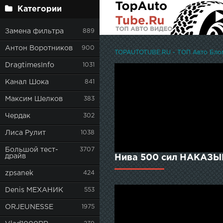
Категории
Замена фильтра
889
Антон Воротников
900
TOPAUTOTUBE.RU - ТОП Авто Блоге
DragtimesInfo
1031
Канал Шока
841
Максим Шелков
383
Чердак
302
Лиса Рулит
1038
Большой тест-
3707
драйв
Нива 500 сил НАКАЗЫ
zpsanek
424
Denis МЕХАНИК
553
ORJEUNESSE
1975