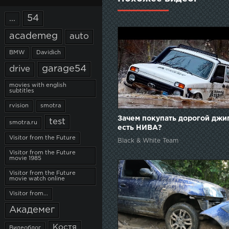
54
...
academeg
auto
BMW
Davidich
garage54
drive
movies with english
subtitles
rvision
smotra
Зачем покупать дорогой джи
test
smotra.ru
есть НИВА?
Visitor from the Future
Black & White Team
Visitor from the Future
movie 1985
Visitor from the Future
movie watch online
Visitor from...
Академег
Костя
Видеоблог