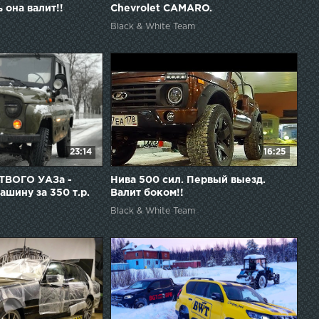
 она валит!!
Chevrolet CAMARO.
Black & White Team
23:14
16:25
ТВОГО УАЗа -
Нива 500 сил. Первый выезд.
ину за 350 т.р.
Валит боком!!
Black & White Team