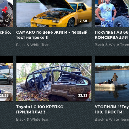
35:37
17:58
сибо,
CAMARO по цене ЖИГИ - первый
Покупка ГАЗ 6
тест на треке !!
КОНСЕРВАЦИИ
Black & White Team
Black & White Team
21:25
33:33
Toyota LC 100 КРЕПКО
УТОПИЛИ ! !Toyo
ПРИЛИПЛА!!!
100, ПРОСТИ!
Black & White Team
Black & White Team