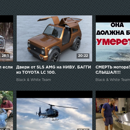
28:1
20:22
п если
Двери от SLS AMG на НИВУ. БАГГИ
СМЕРТЬ мотора?
из TOYOTA LC 100.
СЛЫШАЛ!!!
Black & White Team
Black & White Team