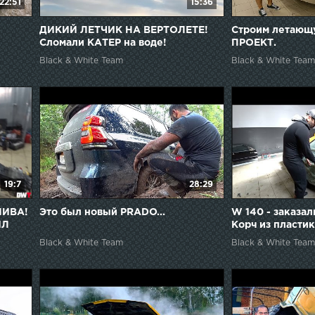
22:51
15:36
ДИКИЙ ЛЕТЧИК НА ВЕРТОЛЕТЕ!
Строим летающ
Сломали КАТЕР на воде!
ПРОЕКТ.
Black & White Team
Black & White Team
19:7
28:29
НИВА!
Это был новый PRADO...
W 140 - заказал
ИЛ
Корч из пласти
оживление.
Black & White Team
Black & White Team