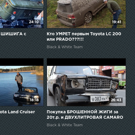
24:10
19:41
6 ШИШИГА с
Кто УМРЕТ первым Toyota LC 200
или PRADO???!!!
Black & White Team
18:18
26:43
ta Land Cruiser
Покупка БРОШЕННОЙ ЖИГИ за
20т.р. и ДВУХЛИТРОВАЯ CAMARO
Black & White Team