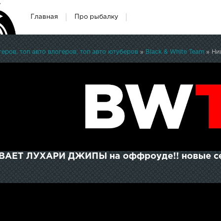
Главная
Про рыбалку
ров, топ авто влогеров, топ авто ютуберов
»
Black & White Team
» Ни
ВАЕТ ЛУХАРИ ДЖИПЫ на оффроуде!! новые с