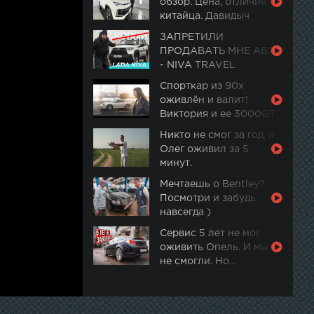
обзор. Цена, отличие от
китайца. Давидыч
ЗАПРЕТИЛИ
ПРОДАВАТЬ МНЕ АВТО
- NIVA TRAVEL
Спорткар из 90х
оживлён и валит!
Виктория и ее 3000GT.
Часть 2
Никто не смог за год, а
Олег оживил за 5
минут.
Мечтаешь о Bentley?
Посмотри и забудь
навсегда )
Сервис 5 лет не мог
оживить Опель. И мы
не смогли. Но…