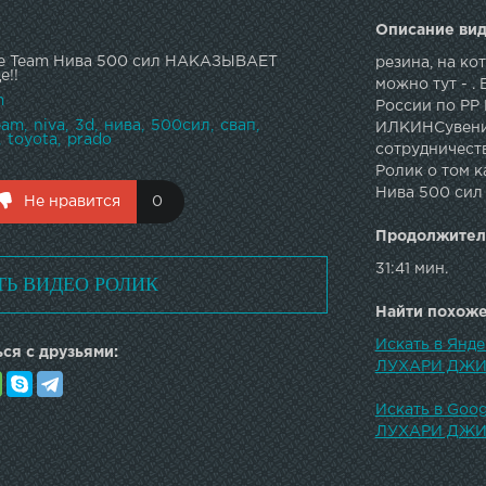
Описание вид
ite Team Нива 500 сил НАКАЗЫВАЕТ
резина, на ко
!!
можно тут - .
m
России по РР
eam
niva
3d
нива
500сил
свап
ИЛКИНСувенир
toyota
prado
сотрудничест
Ролик о том к
Нива 500 си
Не нравится
0
Продолжител
31:41 мин.
ТЬ ВИДЕО РОЛИК
Найти похожее
Искать в Янд
ся с друзьями:
ЛУХАРИ ДЖИП
Искать в Goo
ЛУХАРИ ДЖИП