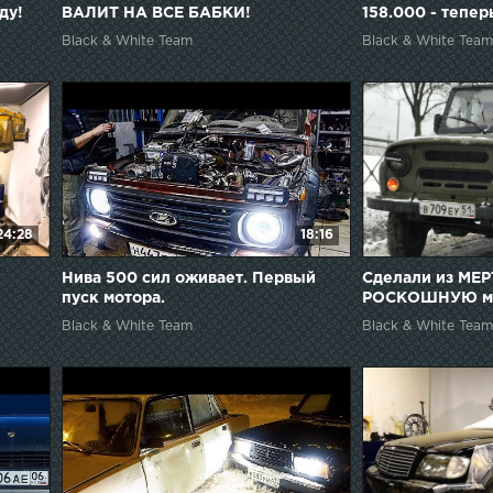
ду!
ВАЛИТ НА ВСЕ БАБКИ!
158.000 - теперь
Black & White Team
Black & White Team
24:28
18:16
-
Нива 500 сил оживает. Первый
Сделали из МЕР
пуск мотора.
РОСКОШНУЮ маш
Black & White Team
Black & White Team