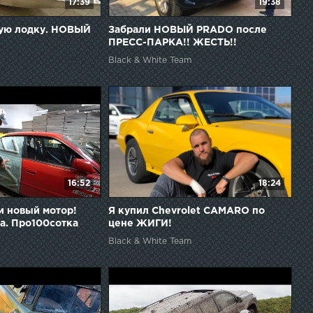
17:39
19:38
ую лодку. НОВЫЙ
Забрали НОВЫЙ PRADO после
ПРЕСС-ПАРКА!! ЖЕСТЬ!!
Black & White Team
16:52
18:24
и новый мотор!
Я купил Chevrolet CAMARO по
ка. Про100сотка
цене ЖИГИ!
Black & White Team