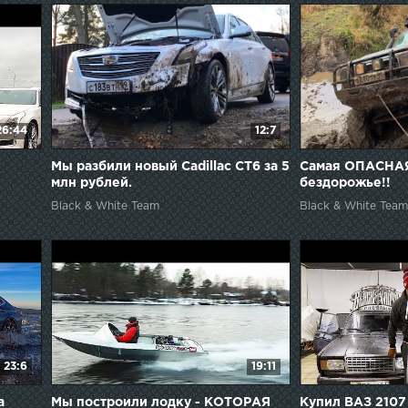
26:44
12:7
Мы разбили новый Cadillac CT6 за 5
Самая ОПАСНАЯ
млн рублей.
бездорожье!!
Black & White Team
Black & White Team
23:6
19:11
а
Мы построили лодку - КОТОРАЯ
Купил ВАЗ 2107