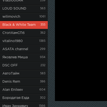
Vlad1000RR
239
LOUD SOUND
563
wilimovich
1061
Black & White Team
355
СтопХамСПб
362
vitalino1980
1385
ASATA channel
299
Яковлев Миша
934
DSC OFF
232
АвтоТайм
583
Denis Rem
386
Alan Enileev
604
Бородатая Езда
302
Иван Зенкевич
1566