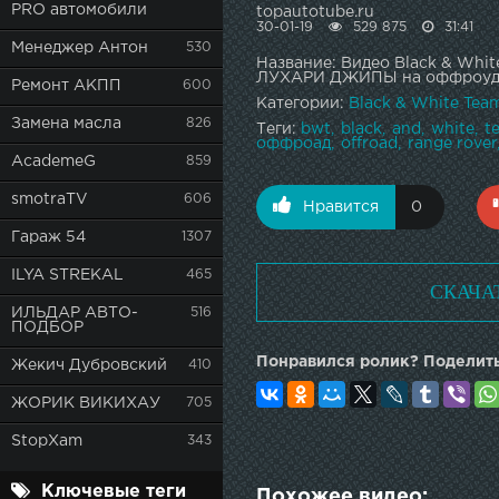
PRO автомобили
topautotube.ru
30-01-19
529 875
31:41
Менеджер Антон
530
Название: Видео Black & Wh
ЛУХАРИ ДЖИПЫ на оффроуде
Ремонт АКПП
600
Категории:
Black & White Tea
Замена масла
826
Теги:
bwt
black
and
white
t
оффроад
offroad
range rover
AcademeG
859
smotraTV
606
Нравится
0
Гараж 54
1307
ILYA STREKAL
465
СКАЧА
ИЛЬДАР АВТО-
516
ПОДБОР
Понравился ролик? Поделить
Жекич Дубровский
410
ЖОРИК ВИКИХАУ
705
StopXam
343
Ключевые теги
Похожее видео: