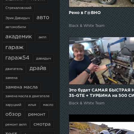
Стрекаловский
Рено в Г@ВНО
авто
Эрик Давидыч
Black & White Team
автомобили
академик
акпп
гараж
гараж54
давидыч
драйв
двигатель
замена
замена масла
Это будет САМАЯ БЫСТРАЯ 
3S-GTE + ТУРБИНА на 500 С
замена масла в двигателе
Black & White Team
заруцкий
илья
масло
обзор
ремонт
смотра
ремонт акпп