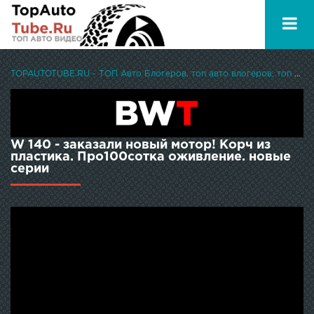
TOPAUTOTUBE.RU - ТОП Авто Блогеров, топ авто влогеров, топ авто ютуберов
W 140 - заказали новый мотор! Корч из
пластика. Про100сотка оживление. новые
серии