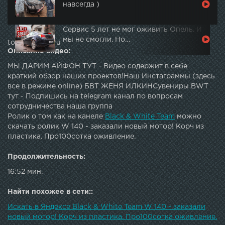
навсегда )
Сервис 5 лет не мог оживить Опель. И
мы не смогли. Но…
topautotube.ru
Описание видео:
МЫ ДАРИМ АЙФОН ТУТ - Видео содержит в себе
краткий обзор наших проектов!Наш Инстаграммы (здесь
все в режиме online) БВТ ЖЕНЯ ИЛКИНСувениры BWT
тут - Подпишись на telegram канал по вопросам
сотрудничества наша группа
Ролик о том как на канеле
Black & White Team
можно
скачать ролик W 140 - заказали новый мотор! Корч из
пластика. Про100сотка оживление.
Продолжительность:
16:52 мин.
Найти похожее в сети::
Искать в Яндексе Black & White Team W 140 - заказали
новый мотор! Корч из пластика. Про100сотка оживление.