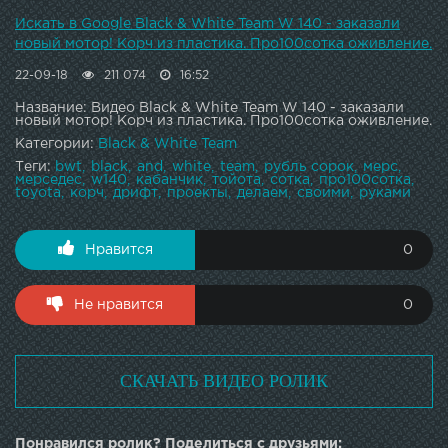
Искать в Google Black & White Team W 140 - заказали
новый мотор! Корч из пластика. Про100сотка оживление.
22-09-18
211 074
16:52
Название: Видео Black & White Team W 140 - заказали
новый мотор! Корч из пластика. Про100сотка оживление.
Категории:
Black & White Team
Теги:
bwt
black
and
white
team
рубль сорок
мерс
мерседес
w140
кабанчик
тойота
сотка
про100сотка
toyota
корч
дрифт
проекты
делаем
своими
руками
Нравится
0
Не нравится
0
СКАЧАТЬ ВИДЕО РОЛИК
Понравился ролик? Поделиться с друзьями: