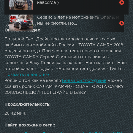
навсегда )
Сервис 5 лет не мог оживить Опель. И
мы не смогли. Но…
topautotube.ru
Описание видео:
Большой Тест Драйв протестировал один из самых
любимых автомобилей в России - TOYOTA CAMRY 2018
модельного года. При чем для теста нового поколения
TOYOTA CAMRY Сергей Стиллавин отправился в
солнечный Баку Подписка на канал - Наш магазин - Наш
второй канал - Подкаст «Большой тест-драйв» - Twitter:
G+: Instagram: Facebook: Vkontakte: JOIN QUIZGROUP
Показать полностью
PARTNER PROGRAM:
Ролик о том как на канеле
Большой тест-драйв
можно
скачать ролик САЛАМ, КАМРИ/НОВАЯ TOYOTA CAMRY
2018/БОЛЬШОЙ ТЕСТ ДРАЙВ В БАКУ
Продолжительность:
26:42 мин.
Найти похожее в сети::