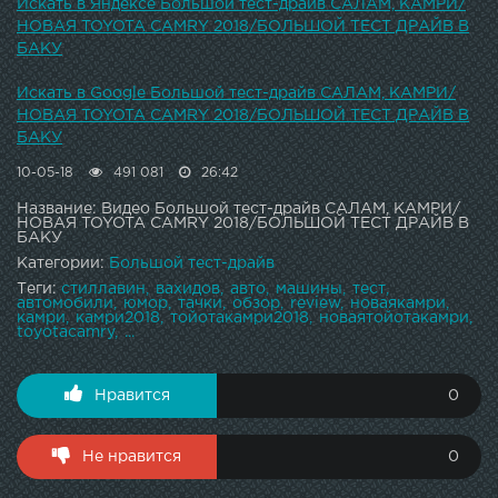
Искать в Яндексе Большой тест-драйв САЛАМ, КАМРИ/
НОВАЯ TOYOTA CAMRY 2018/БОЛЬШОЙ ТЕСТ ДРАЙВ В
БАКУ
Искать в Google Большой тест-драйв САЛАМ, КАМРИ/
НОВАЯ TOYOTA CAMRY 2018/БОЛЬШОЙ ТЕСТ ДРАЙВ В
БАКУ
10-05-18
491 081
26:42
Название: Видео Большой тест-драйв САЛАМ, КАМРИ/
НОВАЯ TOYOTA CAMRY 2018/БОЛЬШОЙ ТЕСТ ДРАЙВ В
БАКУ
Категории:
Большой тест-драйв
Теги:
стиллавин
вахидов
авто
машины
тест
автомобили
юмор
тачки
обзор
review
новаякамри
камри
камри2018
тойотакамри2018
новаятойотакамри
toyotacamry
...
Нравится
0
Не нравится
0