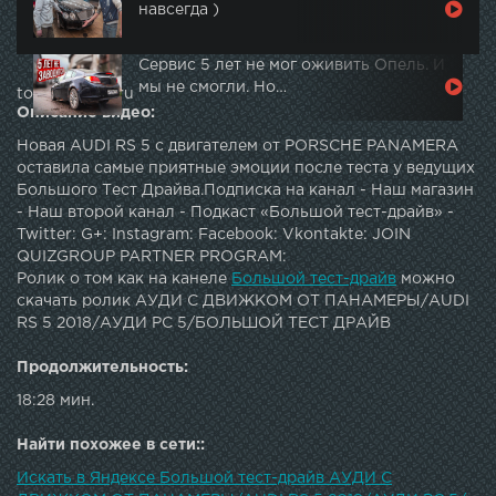
навсегда )
Сервис 5 лет не мог оживить Опель. И
мы не смогли. Но…
topautotube.ru
Описание видео:
Новая AUDI RS 5 с двигателем от PORSCHE PANAMERA
оставила самые приятные эмоции после теста у ведущих
Большого Тест Драйва.Подписка на канал - Наш магазин
- Наш второй канал - Подкаст «Большой тест-драйв» -
Twitter: G+: Instagram: Facebook: Vkontakte: JOIN
QUIZGROUP PARTNER PROGRAM:
Ролик о том как на канеле
Большой тест-драйв
можно
скачать ролик АУДИ С ДВИЖКОМ ОТ ПАНАМЕРЫ/AUDI
RS 5 2018/АУДИ РС 5/БОЛЬШОЙ ТЕСТ ДРАЙВ
Продолжительность:
18:28 мин.
Найти похожее в сети::
Искать в Яндексе Большой тест-драйв АУДИ С