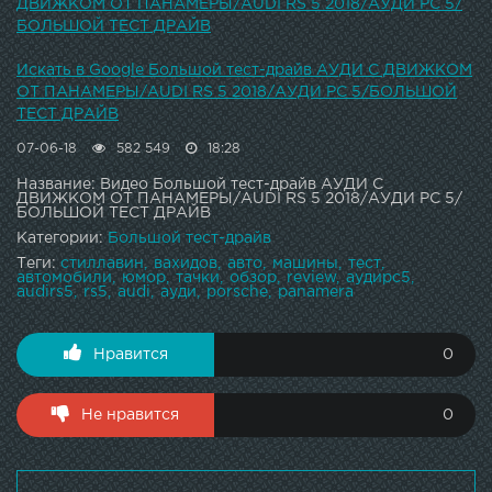
ДВИЖКОМ ОТ ПАНАМЕРЫ/AUDI RS 5 2018/АУДИ РС 5/
БОЛЬШОЙ ТЕСТ ДРАЙВ
Искать в Google Большой тест-драйв АУДИ С ДВИЖКОМ
ОТ ПАНАМЕРЫ/AUDI RS 5 2018/АУДИ РС 5/БОЛЬШОЙ
ТЕСТ ДРАЙВ
07-06-18
582 549
18:28
Название: Видео Большой тест-драйв АУДИ С
ДВИЖКОМ ОТ ПАНАМЕРЫ/AUDI RS 5 2018/АУДИ РС 5/
БОЛЬШОЙ ТЕСТ ДРАЙВ
Категории:
Большой тест-драйв
Теги:
стиллавин
вахидов
авто
машины
тест
автомобили
юмор
тачки
обзор
review
аудирс5
audirs5
rs5
audi
ауди
porsche
panamera
Нравится
0
Не нравится
0