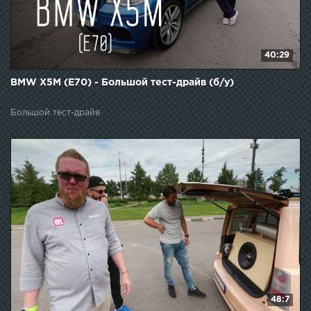
40:29
BMW X5M (E70) - Большой тест-драйв (б/у)
Большой тест-драйв
48:7