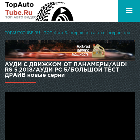
TOPAUTOTUBE.RU - ТОП Авто Блогеров, топ авто влогеров, топ авто ютуберов
АУДИ С ДВИЖКОМ ОТ ПАНАМЕРЫ/AUDI
RS 5 2018/АУДИ РС 5/БОЛЬШОЙ ТЕСТ
ДРАЙВ новые серии