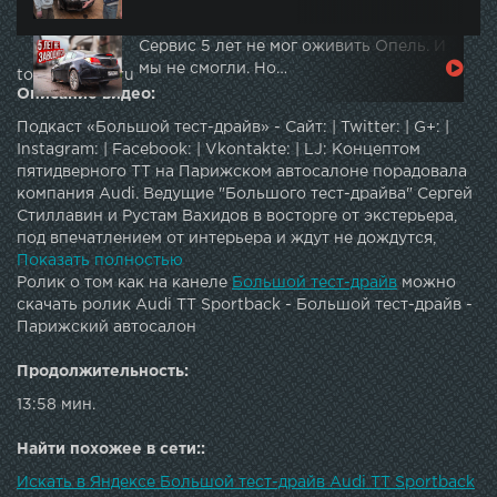
Сервис 5 лет не мог оживить Опель. И
мы не смогли. Но…
topautotube.ru
Описание видео:
Подкаст «Большой тест-драйв» - Сайт: | Twitter: | G+: |
Instagram: | Facebook: | Vkontakte: | LJ: Концептом
пятидверного TT на Парижском автосалоне порадовала
компания Audi. Ведущие "Большого тест-драйва" Сергей
Стиллавин и Рустам Вахидов в восторге от экстерьера,
под впечатлением от интерьера и ждут не дождутся,
когда представится возможность протестировать
Показать полностью
ходовые качества. Обещают, что через год-полтора на
Ролик о том как на канеле
Большой тест-драйв
можно
дорогах появится Audi TT Sportback.JOIN QUIZGROUP
скачать ролик Audi TT Sportback - Большой тест-драйв -
PARTNER PROGRAM:
Парижский автосалон
Продолжительность:
13:58 мин.
Найти похожее в сети::
Искать в Яндексе Большой тест-драйв Audi TT Sportback