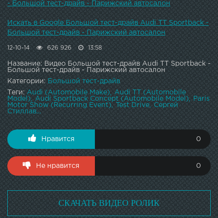
- Большой тест-драйв - Парижский автосалон
Искать в Google Большой тест-драйв Audi TT Sportback -
Большой тест-драйв - Парижский автосалон
12-10-14
626 926
13:58
Название: Видео Большой тест-драйв Audi TT Sportback -
Большой тест-драйв - Парижский автосалон
Категории:
Большой тест-драйв
Теги:
Audi (Automobile Make)
Audi TT (Automobile
Model)
Audi Sportback Concept (Automobile Model)
Paris
Motor Show (Recurring Event)
Test Drive
Сергей
Стиллав...
Нравится
0
Не нравится
0
СКАЧАТЬ ВИДЕО РОЛИК