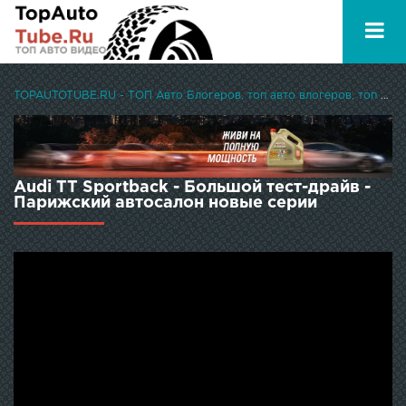
TOPAUTOTUBE.RU - ТОП Авто Блогеров, топ авто влогеров, топ авто ютуберов
Audi TT Sportback - Большой тест-драйв -
Парижский автосалон новые серии