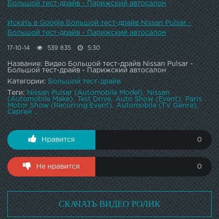
Большой тест-драйв - Парижский автосалон
Искать в Google Большой тест-драйв Nissan Pulsar -
Большой тест-драйв - Парижский автосалон
17-10-14
539 835
5:30
Название: Видео Большой тест-драйв Nissan Pulsar -
Большой тест-драйв - Парижский автосалон
Категории:
Большой тест-драйв
Теги:
Nissan Pulsar (Automobile Model)
Nissan
(Automobile Make)
Test Drive
Auto Show (Event)
Paris
Motor Show (Recurring Event)
Automobile (TV Genre)
Сергей ...
Нравится
0
Не нравится
0
СКАЧАТЬ ВИДЕО РОЛИК