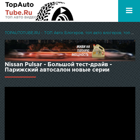
TOPAUTOTUBE.RU - ТОП Авто Блогеров, топ авто влогеров, топ авто ютуберов
Nissan Pulsar - Большой тест-драйв -
Парижский автосалон новые серии