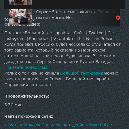
Сервис 5 лет не мог оживить Опель. И
мы не смогли. Но…
topautotube.ru
Описание видео:
Подкаст «Большой тест-драйв» - Сайт: | Twitter: | G+: |
Instagram: | Facebook: | Vkontakte: | LJ: Nissan Pulsar,
когда приедет в Россию, будет несколько отличаться от
того варианта, который показали на Парижском
автосалоне. И называться он будет иначе. Вы можете
догадаться как. Сергей Стиллавин и Рустам Вахидов
посмотрели и пощупали Nissan Pulsar europa
Показать полностью
edition.JOIN QUIZGROUP PARTNER PROGRAM:
Ролик о том как на канеле
Большой тест-драйв
можно
скачать ролик Nissan Pulsar - Большой тест-драйв -
Парижский автосалон
Продолжительность:
5:30 мин.
Найти похожее в сети::
Искать в Яндексе Большой тест-драйв Nissan Pulsar -