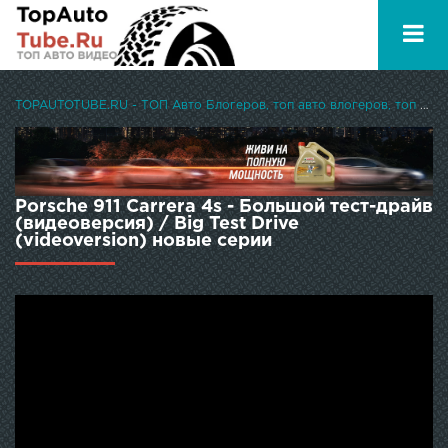
TOPAUTOTUBE.RU - ТОП Авто Блогеров, топ авто влогеров, топ авто ютуберов
Porsche 911 Carrera 4s - Большой тест-драйв
(видеоверсия) / Big Test Drive
(videoversion) новые серии