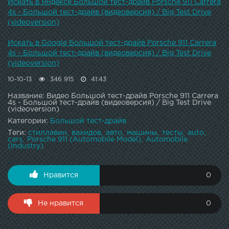
Искать в Яндексе Большой тест-драйв Porsche 911 Carrera
4s - Большой тест-драйв (видеоверсия) / Big Test Drive
(videoversion)
Искать в Google Большой тест-драйв Porsche 911 Carrera
4s - Большой тест-драйв (видеоверсия) / Big Test Drive
(videoversion)
10-10-13
346 915
41:43
Название: Видео Большой тест-драйв Porsche 911 Carrera
4s - Большой тест-драйв (видеоверсия) / Big Test Drive
(videoversion)
Категории:
Большой тест-драйв
Теги:
стиллавин
вахидов
авто
машины
тесты
auto
cars
Porsche 911 (Automobile Model)
Automobile
(Industry)
Нравится
0
Не нравится
0