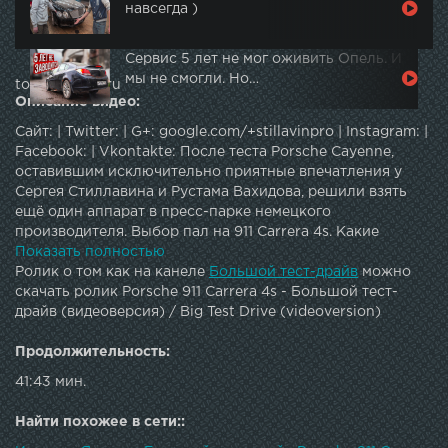
навсегда )
Сервис 5 лет не мог оживить Опель. И
мы не смогли. Но…
topautotube.ru
Описание видео:
Сайт: | Twitter: | G+: google.com/+stillavinpro | Instagram: |
Facebook: | Vkontakte: После теста Porsche Cayenne,
оставившим исключительно приятные впечатления у
Сергея Стиллавина и Рустама Вахидова, решили взять
ещё один аппарат в пресс-парке немецкого
производителя. Выбор пал на 911 Carrera 4s. Какие
эмоции на сей раз у ведущих «Большого тест-драйва».
Показать полностью
Ролик о том как на канеле
Большой тест-драйв
можно
скачать ролик Porsche 911 Carrera 4s - Большой тест-
драйв (видеоверсия) / Big Test Drive (videoversion)
Продолжительность:
41:43 мин.
Найти похожее в сети::