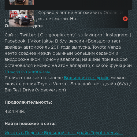
Сервис 5 лет не мог оживить Опель. И
мы не смогли. Но…
topautotube.ru
Описание видео:
Сайт: | Twitter: | G+: google.com/+stillavinpro | Instagram: |
Facebook: | Vkontakte: В б/у-версии «Большого тест-
драйва» автомобиль 2011 года выпуска. Toyota Venza
нечто среднее между обычным большим седаном и
внедорожником. Почему владелец машины при выборе
остановился именно на этом аппарате, с какой функцией
ни в коем случае нельзя брать машину и что не устроило
Показать полностью
Сергея Стиллавина и Рустама Вахидова в Toyota Venza.
Ролик о том как на канеле
Большой тест-драйв
можно
скачать ролик Toyota Venza - Большой тест-драйв (б/у) /
Big Test Drive (videoversion)
Продолжительность:
43:4 мин.
Найти похожее в сети::
Искать в Яндексе Большой тест-драйв Toyota Venza -