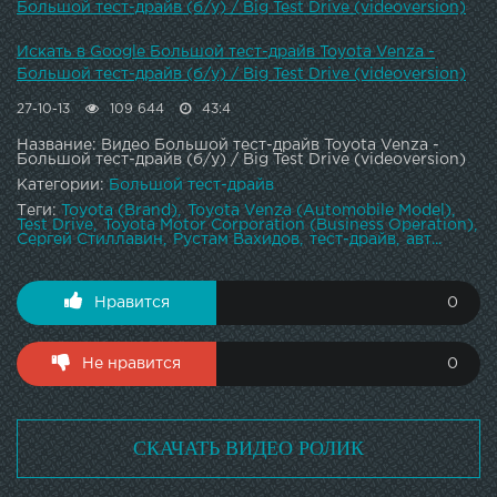
Большой тест-драйв (б/у) / Big Test Drive (videoversion)
Искать в Google Большой тест-драйв Toyota Venza -
Большой тест-драйв (б/у) / Big Test Drive (videoversion)
27-10-13
109 644
43:4
Название: Видео Большой тест-драйв Toyota Venza -
Большой тест-драйв (б/у) / Big Test Drive (videoversion)
Категории:
Большой тест-драйв
Теги:
Toyota (Brand)
Toyota Venza (Automobile Model)
Test Drive
Toyota Motor Corporation (Business Operation)
Сергей Стиллавин
Рустам Вахидов
тест-драйв
авт...
Нравится
0
Не нравится
0
СКАЧАТЬ ВИДЕО РОЛИК