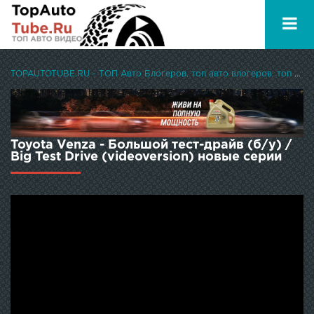
TOPAUTOTUBE.RU - ТОП Авто Блогеров, топ авто влогеров, топ авто ютуберов
Toyota Venza - Большой тест-драйв (б/у) /
Big Test Drive (videoversion) новые серии