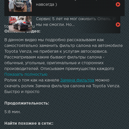
навсегда )
Сервис 5 лет не мог оживить Опель. И
мы не смогли. Но…
topautotube.ru
Описание видео:
В данном видео мы подробно рассказываем как
самостоятельно заменить фильтр салона на автомобиле
Toyota Venza, не прибегая к услугам автосервиса.
Рассматриваем какие бывают фильтры салона -
обычные, угольные, оригинальные и сторонних
производителей. Описываем преимущества каждого
фильтра и условия, в которых можно сэкономить и
Показать полностью
поставить обычный фильтр или обязательно ставить
Ролик о том как на канеле
Замена фильтра
можно
угольный. Фильтры, которые демонстрировались в этом
скачать ролик Замена фильтра салона на Toyota Venza.
видео и подходят для установки в Toyota Venza 2013 г.в.,
Быстро и просто
объём двигателя 2,7 л.:- Оригинальный фильтр Toyota
87139-30040-- MANN-FILTER CU1919 - обычный-- MANN-
Продолжительность:
FILTER CUK1919 - угольный.У MANN-FILTER так-же есть
5:8 мин.
серия салонных фильтров FP (FreciousPlus), которые по
заявлению производителя способны поглощать
Найти похожее в сети::
практически все аллергены и предотвращать