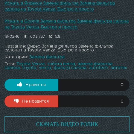
проникновение бактерий и плесневых грибков в салон
Искать в Яндексе Замена фильтра Замена фильтра
Вашего автомобиля. Для Toyota Venza такой фильтр
салона на Toyota Venza. Быстро и просто
будет называться MANN-FILTER FP1919.Все фильтры для
автомобиля Toyota Venza и не только Вы можете
Искать в Google Замена фильтра Замена фильтра салона
приобрести в нашем интернет-магазине или заказать по
на Toyota Venza. Быстро и просто
телефонам: (050) 396-98-88, (097) 396-98-80.
18-02-16
603 737
5:8
Название: Видео Замена фильтра Замена фильтра
салона на Toyota Venza. Быстро и просто
Категории:
Замена фильтра
Теги:
Toyota Venza
тойота венза
замена фильтра
салона
toyota
venza
фильтр салона
autotech
автотех
Нравится
0
Не нравится
0
СКАЧАТЬ ВИДЕО РОЛИК