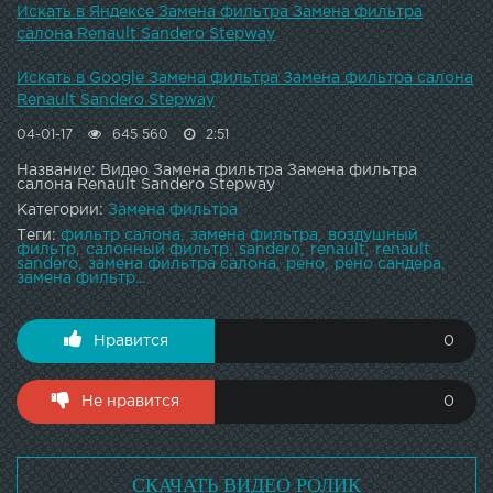
Искать в Яндексе Замена фильтра Замена фильтра
салона Renault Sandero Stepway
Искать в Google Замена фильтра Замена фильтра салона
Renault Sandero Stepway
04-01-17
645 560
2:51
Название: Видео Замена фильтра Замена фильтра
салона Renault Sandero Stepway
Категории:
Замена фильтра
Теги:
фильтр салона
замена фильтра
воздушный
фильтр
салонный фильтр
sandero
renault
renault
sandero
замена фильтра салона
рено
рено сандера
замена фильтр...
Нравится
0
Не нравится
0
СКАЧАТЬ ВИДЕО РОЛИК