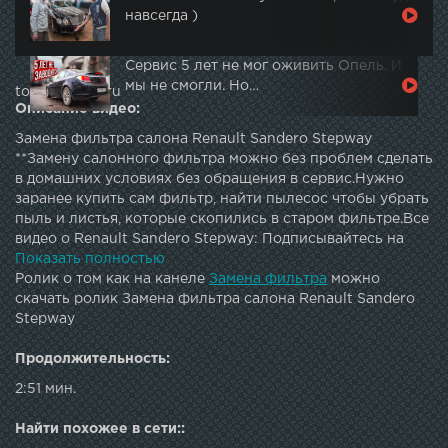
навсегда )
Сервис 5 лет не мог оживить Опель. И
мы не смогли. Но…
topautotube.ru
Описание видео:
Замена фильтра салона Renault Sandero Stepway
**Замену салонного фильтра можно без проблем сделать
в домашних условиях без обращения в сервис.Нужно
заранее купить сам фильтр, найти пылесос чтобы убрать
пыль и листья, которые скопились в старом фильтре.Все
видео о Renault Sandero Stepway: Подписывайтесь на
мой канал и ставьте лайки: Ссылка на это видео: G+:
Показать полностью
Twitter: Bogger: салона фильтра фильтр
Ролик о том как на канеле
Замена фильтра
можно
скачать ролик Замена фильтра салона Renault Sandero
Stepway
Продолжительность:
2:51 мин.
Найти похожее в сети::