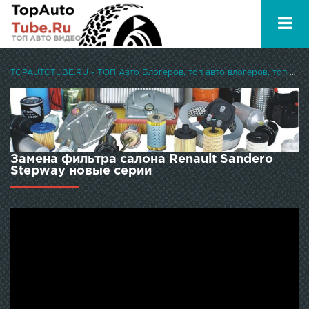
TOPAUTOTUBE.RU - ТОП Авто Блогеров, топ авто влогеров, топ авто ютуберов
Замена фильтра салона Renault Sandero
Stepway новые серии