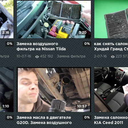
2:16
3:20
0%
Замена воздушного
0%
как снять сало
фильтра на Nissan Tiida
Хундай Гранд С
льтра
10-07-16
452 192
Замена фильтра
2-07-16
223 57
1:10
10:57
0%
Замена масла в двигателе
0%
Замена салонно
G20D. Замена воздушного
KIA Ceed 2011
фильтра.