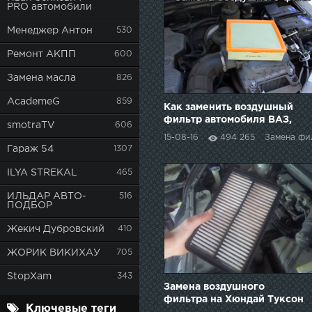
PRO автомобили
Менеджер Антон
530
Ремонт АКПП
600
Замена масла
826
AcademeG
859
Как заменить воздушный
фильтр автомобиля ВАЗ,
smotraTV
606
Лада, Нива, Нива Шевроле
15-08-16
494 265
Замена фи
Гараж 54
1307
ILYA STREKAL
465
ИЛЬДАР АВТО-
516
ПОДБОР
Жекич Дубровский
410
ЖОРИК ВИКИХАУ
705
StopXam
343
Замена воздушного
фильтра на Хюндай Туксон
Ключевые теги
(Hyundai Tucson). Как