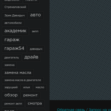
Видеоблог
Стрекаловский
авто
Эрик Давидыч
автомобили
академик
акпп
гараж
гараж54
давидыч
драйв
двигатель
замена
замена масла
замена масла в двигателе
заруцкий
илья
масло
обзор
ремонт
смотра
ремонт акпп
Обратная связь / Запрос на у