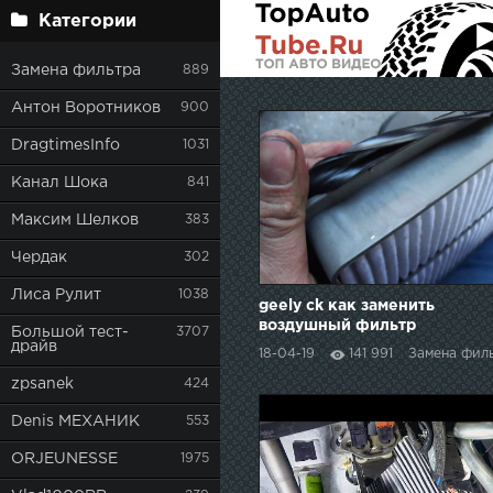
Категории
Замена фильтра
889
Антон Воротников
900
DragtimesInfo
1031
Канал Шока
841
Максим Шелков
383
Чердак
302
Лиса Рулит
1038
geely ck как заменить
воздушный фильтр
Большой тест-
3707
драйв
18-04-19
141 991
Замена фил
zpsanek
424
Denis МЕХАНИК
553
ORJEUNESSE
1975