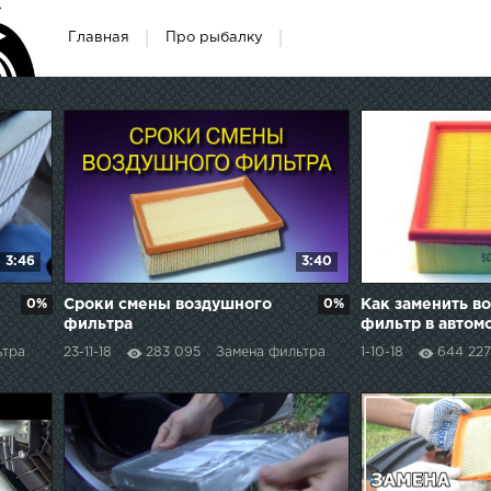
Главная
Про рыбалку
3:46
3:40
0%
Сроки смены воздушного
0%
Как заменить в
фильтра
фильтр в авто
ПРИОРА 2008г
ьтра
23-11-18
283 095
Замена фильтра
1-10-18
644 227