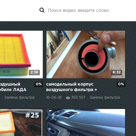
2:38
6:32
оздушный
0%
самодельный корпус
0%
мобиле ЛАДА
воздушного фильтра +
ништяк в машину
Замена фильтра
16-06-18
393 557
Замена фильтра