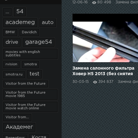
12-06-16
80 498
Замена фил
заменить фильтр
54
...
academeg
auto
BMW
Davidich
garage54
drive
movies with english
subtitles
rvision
smotra
Замена салонного фильтра
test
Ховер Н5 2013 (без снятия
smotra.ru
бардачка)
30-03-15
394 837
Замена фи
Visitor from the Future
Visitor from the Future
movie 1985
Visitor from the Future
movie watch online
Visitor from...
Академег
Костя