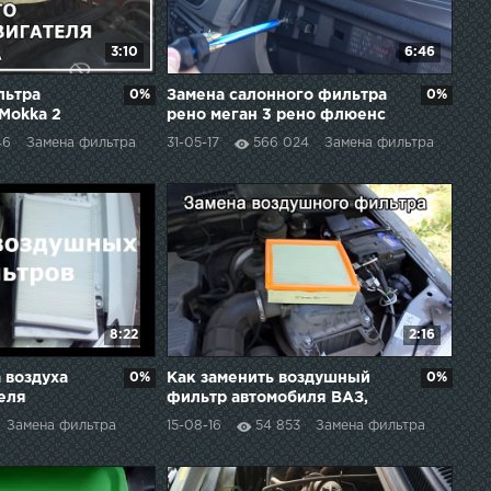
3:10
6:46
льтра
0%
Замена салонного фильтра
0%
 Mokka 2
рено меган 3 рено флюенс
46
Замена фильтра
31-05-17
566 024
Замена фильтра
8:22
2:16
 воздуха
0%
Как заменить воздушный
0%
теля
фильтр автомобиля ВАЗ,
RANTA),
Лада, Нива, Нива Шевроле
Замена фильтра
15-08-16
54 853
Замена фильтра
ту 2019