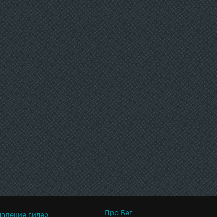
Про Бег
даление видео