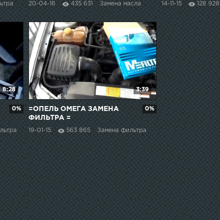
ьтра
20-04-16
435 631
Замена масла
14-11-15
128 928
8:28
3:39
0%
=ОПЕЛЬ ОМЕГА ЗАМЕНА
0%
ФИЛЬТРА =
льтра
19-01-15
563 865
Замена фильтра