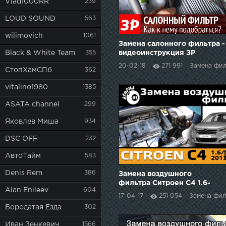
Vlad1000RR
239
LOUD SOUND
563
wilimovich
1061
Замена салонного фильтра -
Black & White Team
355
видеоинструкция ЗР
20-02-18
271 991
Замена фил
СтопХамСПб
362
vitalino1980
1385
ASATA channel
299
Яковлев Миша
934
DSC OFF
232
АвтоТайм
583
Denis Rem
386
Замена воздушного
фильтра Ситроен С4 1.6-
Alan Enileev
604
115л.с. / Замена фильтра
17-04-17
251 054
Замена фил
Ситроен / Air filter Citroen
Бородатая Езда
302
C4
Иван Зенкевич
1566