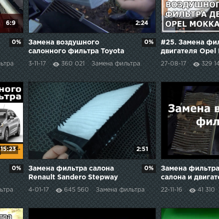
6:9
2:24
0%
Замена воздушного
0%
#25. Замена фи
салонного фильтра Toyota
двигателя Opel
Corolla
ьтра
3-11-17
360 021
Замена фильтра
27-08-17
329 1
15:23
2:51
0%
Замена фильтра салона
0%
Замена фильтра
Renault Sandero Stepway
салона и двига
Гранта(LADA G
ьтра
4-01-17
645 560
Замена фильтра
22-11-16
41 310
видео по ремон