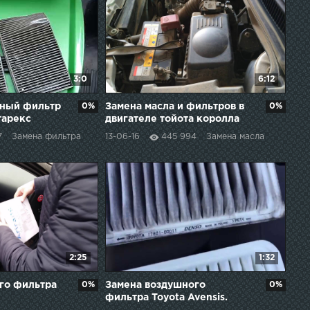
3:0
6:12
нный фильтр
0%
Замена масла и фильтров в
0%
тарекс
двигателе тойота королла
спасио NZE121 2002 года
7
Замена фильтра
13-06-16
445 994
Замена масла
2:25
1:32
го фильтра
0%
Замена воздушного
0%
фильтра Toyota Avensis.
Replacement air filter