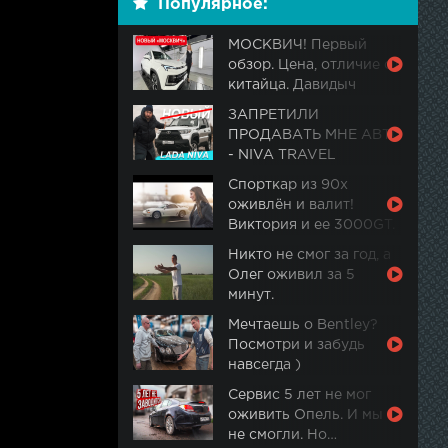
Популярное:
МОСКВИЧ! Первый
обзор. Цена, отличие от
китайца. Давидыч
ЗАПРЕТИЛИ
ПРОДАВАТЬ МНЕ АВТО
- NIVA TRAVEL
Спорткар из 90х
оживлён и валит!
Виктория и ее 3000GT.
Часть 2
Никто не смог за год, а
Олег оживил за 5
минут.
Мечтаешь о Bentley?
Посмотри и забудь
навсегда )
Сервис 5 лет не мог
оживить Опель. И мы
не смогли. Но…