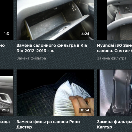
1:3
4:24
но
Замена салонного фильтра в Kia
Hyundai i30 За
Rio 2012-2013 г.в.
салона. Снятие
Замена фильтра
Замена фильтра
2:18
0:54
кода
Замена фильтра салона Рено
Замена фильтра
Дастер
Каптур