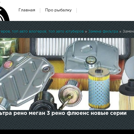
Главная
Про рыбалку
ров, топ авто влогеров, топ авто ютуберов
»
Замена фильтра
» Замен
ьтра рено меган 3 рено флюенс новые серии