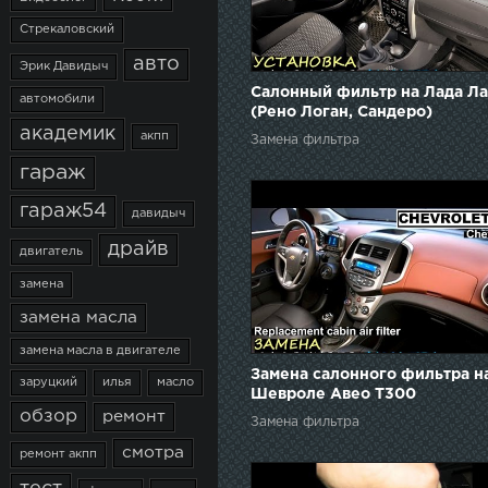
Стрекаловский
авто
Эрик Давидыч
Салонный фильтр на Лада Ла
автомобили
(Рено Логан, Сандеро)
академик
акпп
Замена фильтра
гараж
гараж54
давидыч
драйв
двигатель
замена
замена масла
замена масла в двигателе
Замена салонного фильтра н
заруцкий
илья
масло
Шевроле Авео Т300
обзор
ремонт
Замена фильтра
смотра
ремонт акпп