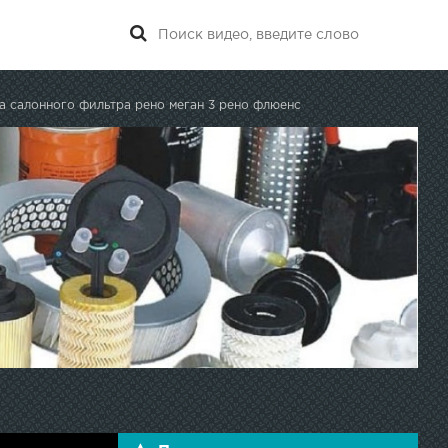
а салонного фильтра рено меган 3 рено флюенс