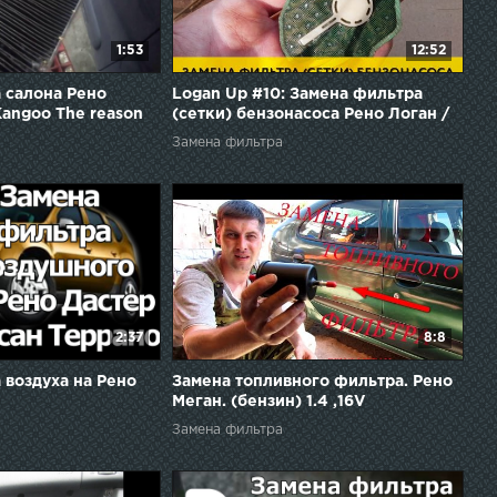
1:53
12:52
 салона Рено
Logan Up #10: Замена фильтра
Kangoo The reason
(сетки) бензонасоса Рено Логан /
formance of the
Сандеро
Замена фильтра
2:37
8:8
 воздуха на Рено
Замена топливного фильтра. Рено
Меган. (бензин) 1.4 ,16V
Замена фильтра