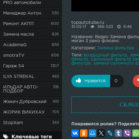
PRO автомобили
Менеджер Антон
530
topautotube.ru
Ремонт АКПП
600
31-05-17
566 023
6:46
Замена масла
826
Название: Видео Замена филь
меган 3 рено флюенс
AcademeG
859
Категории:
Замена фильтра
Теги:
воздушный фильтр
зам
smotraTV
606
фильтр
салонный фильтр за
фильтра
замена салонного фи
Гараж 54
1307
ILYA STREKAL
465
Нравится
0
ИЛЬДАР АВТО-
516
ПОДБОР
Жекич Дубровский
410
СКАЧА
ЖОРИК ВИКИХАУ
705
StopXam
343
Понравился ролик? Поделить
Ключевые теги