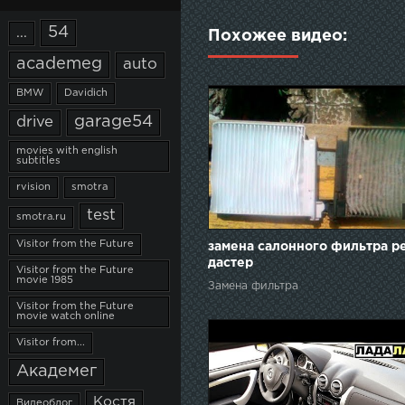
54
...
Похожее видео:
academeg
auto
BMW
Davidich
garage54
drive
movies with english
subtitles
rvision
smotra
test
smotra.ru
Visitor from the Future
замена салонного фильтра р
дастер
Visitor from the Future
movie 1985
Замена фильтра
Visitor from the Future
movie watch online
Visitor from...
Академег
Костя
Видеоблог