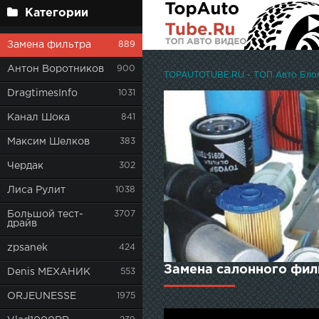
Категории
Замена фильтра
889
Антон Воротников
900
TOPAUTOTUBE.RU - ТОП Авто Блоге
DragtimesInfo
1031
Канал Шока
841
Максим Шелков
383
Чердак
302
Лиса Рулит
1038
Большой тест-
3707
драйв
zpsanek
424
Замена салонного фил
Denis МЕХАНИК
553
ORJEUNESSE
1975