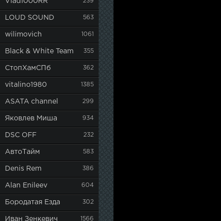
Vlad1000RR
239
LOUD SOUND
563
wilimovich
1061
Black & White Team
355
СтопХамСПб
362
vitalino1980
1385
ASATA channel
299
Яковлев Миша
934
DSC OFF
232
АвтоТайм
583
Denis Rem
386
Alan Enileev
604
Бородатая Езда
302
Иван Зенкевич
1566