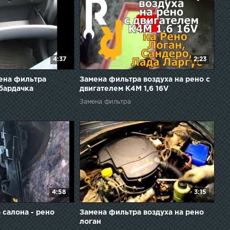
4:37
2:23
мена фильтра
Замена фильтра воздуха на рено с
 бардачка
двигателем K4M 1,6 16V
Замена фильтра
4:58
3:15
 салона - рено
Замена фильтра воздуха на рено
логан