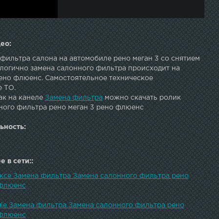
ео:
фильтра салона на автомобиле рено меган 3 со снятием
алогично замена салонного фильтра происходит на
ено флюенс. Самостоятельное техническое
 ТО.
ак на канеле
Замена фильтра
можно скачать ролик
ного фильтра рено меган 3 рено флюенс
ьность:
 в сети::
ексе Замена фильтра Замена салонного фильтра рено
 флюенс
gle Замена фильтра Замена салонного фильтра рено
 флюенс