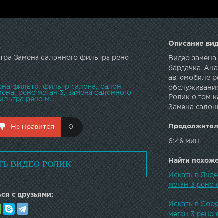
Описание вид
тра Замена салонного фильтра рено
Видео замена 
бардачка. Ан
автомобиле р
ена фильтр
фильтр салона
салон
обслуживание
мена
рено меган 3
замена салонного
Ролик о том к
льтра рено м...
Замена салон
Продолжител
Не нравится
0
6:46 мин.
Найти похожее
ТЬ ВИДЕО РОЛИК
Искать в Янд
меган 3 рено
ся с друзьями:
Искать в Goo
меган 3 рено