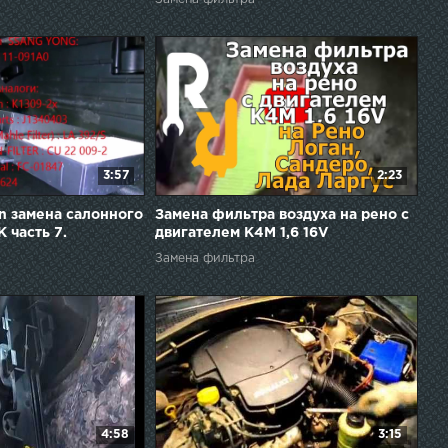
3:57
2:23
on замена салонного
Замена фильтра воздуха на рено с
К часть 7.
двигателем K4M 1,6 16V
Замена фильтра
4:58
3:15