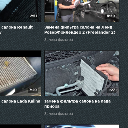
2:51
8:59
 салона Renault
Замена фильтра салона на Ленд
y
РоверФрилендер 2 (Freelander 2)
своими руками
Замена фильтра
7:20
1:27
салона Lada Kalina
замена фильтра салона на лада
приора
Замена фильтра