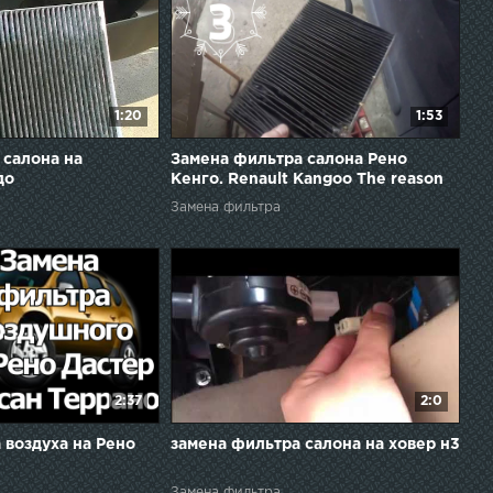
1:20
1:53
 салона на
Замена фильтра салона Рено
до
Кенго. Renault Kangoo The reason
for the poor performance of the
Замена фильтра
stove.
2:37
2:0
 воздуха на Рено
замена фильтра салона на ховер н3
Замена фильтра