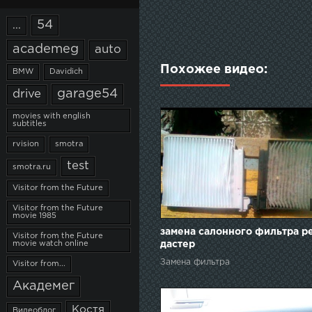
54
...
academeg
auto
Похожее видео:
BMW
Davidich
garage54
drive
movies with english
subtitles
rvision
smotra
test
smotra.ru
Visitor from the Future
Visitor from the Future
movie 1985
замена салонного фильтра р
Visitor from the Future
movie watch online
дастер
Замена фильтра
Visitor from...
Академег
Костя
Видеоблог