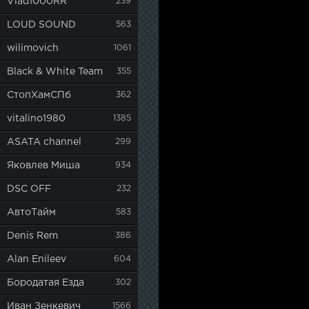
Vlad1000RR
239
LOUD SOUND
563
wilimovich
1061
Black & White Team
355
СтопХамСПб
362
vitalino1980
1385
ASATA channel
299
Яковлев Миша
934
DSC OFF
232
АвтоТайм
583
Denis Rem
386
Alan Enileev
604
Бородатая Езда
302
Иван Зенкевич
1566