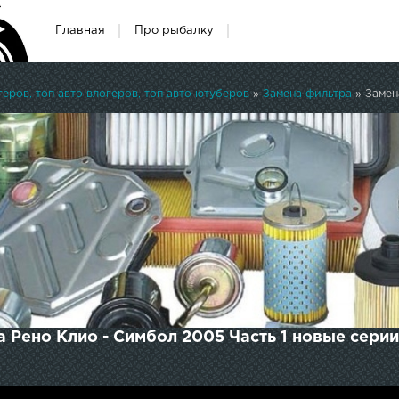
Главная
Про рыбалку
ров, топ авто влогеров, топ авто ютуберов
»
Замена фильтра
» Замен
 Рено Клио - Симбол 2005 Часть 1 новые серии