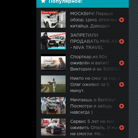
Популярное:
МОСКВИЧ! Первый
обзор. Цена, отличие от
китайца. Давидыч
ЗАПРЕТИЛИ
ПРОДАВАТЬ МНЕ АВТО
- NIVA TRAVEL
Спорткар из 90х
оживлён и валит!
Виктория и ее 3000GT.
Часть 2
Никто не смог за год, а
Олег оживил за 5
минут.
Мечтаешь о Bentley?
Посмотри и забудь
навсегда )
Сервис 5 лет не мог
оживить Опель. И мы
не смогли. Но…