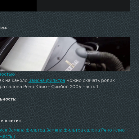
ео:
ностью
ак на канеле
Замена фильтра
можно скачать ролик
ра салона Рено Клио - Симбол 2005 Часть 1
ьность:
 в сети::
ексе Замена фильтра Замена фильтра салона Рено Клио -
Часть 1