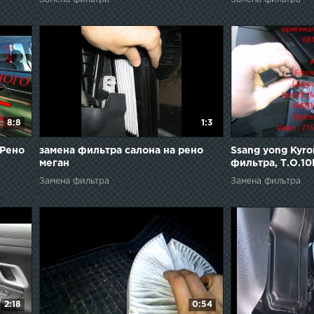
8:8
1:3
 Рено
замена фильтра салона на рено
Ssang yong Kyr
меган
фильтра, Т.О.10
Замена фильтра
Замена фильтра
2:18
0:54