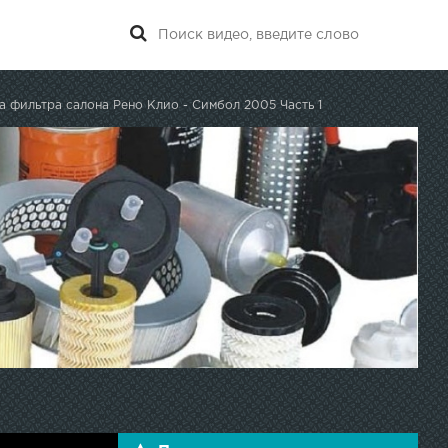
а фильтра салона Рено Клио - Симбол 2005 Часть 1