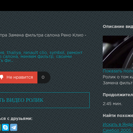
Описание вид
тра Замена фильтра салона Рено Клио -
ия
thaliya
renault clio
symbol
ремонт
р салона
меняем фильтр
своими
ь фи...
Показать пол
Ролик о том к
Не нравится
0
Замена фильт
Продолжител
ТЬ ВИДЕО РОЛИК
2:45 мин.
Найти похожее
ся с друзьями:
Искать в Янд
Симбол 2005 