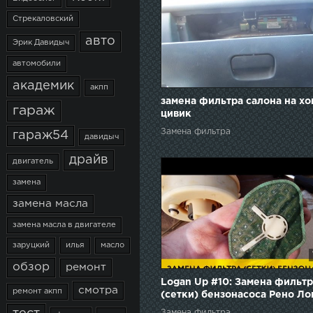
Стрекаловский
авто
Эрик Давидыч
автомобили
академик
акпп
замена фильтра салона на хо
гараж
цивик
Замена фильтра
гараж54
давидыч
драйв
двигатель
замена
замена масла
замена масла в двигателе
заруцкий
илья
масло
обзор
ремонт
Logan Up #10: Замена фильтр
смотра
ремонт акпп
(сетки) бензонасоса Рено Ло
Сандеро
Замена фильтра