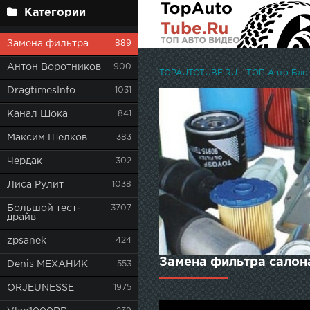
Категории
Замена фильтра
889
Антон Воротников
900
TOPAUTOTUBE.RU - ТОП Авто Блоге
DragtimesInfo
1031
Канал Шока
841
Максим Шелков
383
Чердак
302
Лиса Рулит
1038
Большой тест-
3707
драйв
zpsanek
424
Замена фильтра салона
Denis МЕХАНИК
553
ORJEUNESSE
1975