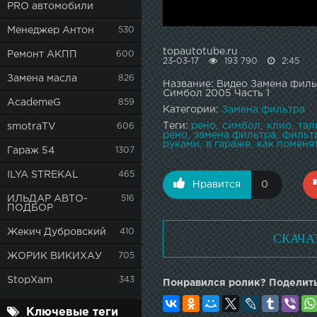
PRO автомобили
Менеджер Антон
530
topautotube.ru
Ремонт АКПП
600
23-03-17
193 790
2:45
Замена масла
826
Название: Видео Замена филь
Симбол 2005 Часть 1
AcademeG
859
Категории:
Замена фильтра
Теги:
рено
симбол
клио
тал
smotraTV
606
рено
замена фильтра
фильт
руками
в гараже
как поменят
Гараж 54
1307
ILYA STREKAL
465
Нравится
0
ИЛЬДАР АВТО-
516
ПОДБОР
Жекич Дубровский
410
СКАЧА
ЖОРИК ВИКИХАУ
705
StopXam
343
Понравился ролик? Поделить
Ключевые теги