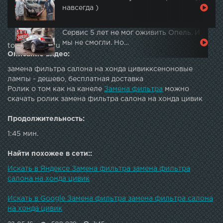
навсегда )
Сервис 5 лет не мог оживить Опель. И
мы не смогли. Но…
topautotube.ru
Описание видео:
замена фильтра салона на хонда цивикксеноновые
лампы - дешево, бесплатная доставка
Ролик о том как на канеле
Замена фильтра
можно
скачать ролик замена фильтра салона на хонда цивик
Продолжительность:
1:45 мин.
Найти похожее в сети::
Искать в Яндексе Замена фильтра замена фильтра
салона на хонда цивик
Искать в Google Замена фильтра замена фильтра салона
на хонда цивик