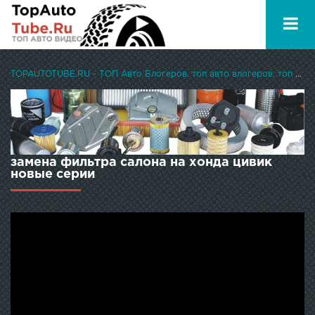
TOPAUTOTUBE.RU - ТОП Авто Блогеров, топ авто влогеров, топ авто ютуберов
замена фильтра салона на хонда цивик
новые серии