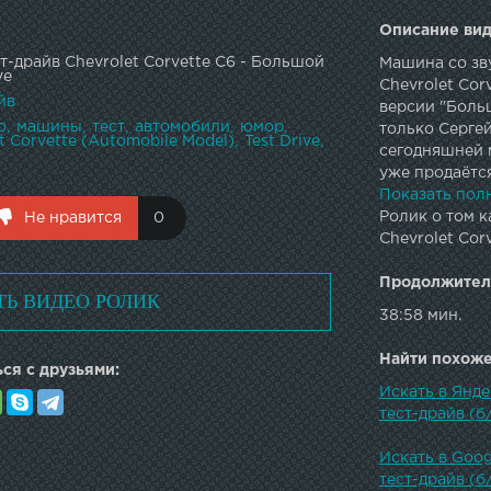
Описание вид
т-драйв Chevrolet Corvette C6 - Большой
Машина со зву
ve
Chevrolet Cor
йв
версии "Больш
о
машины
тест
автомобили
юмор
только Сергей
t Corvette (Automobile Model)
Test Drive
сегодняшней 
уже продаётся
Twitter: | G+:
Показать пол
PARTNER PR
Ролик о том к
Не нравится
0
Chevrolet Corv
Продолжител
ТЬ ВИДЕО РОЛИК
38:58 мин.
Найти похожее
ся с друзьями:
Искать в Янде
тест-драйв (б/
Искать в Goog
тест-драйв (б/