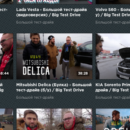
ест-
Lada Vesta - Большой тест-драйв
Volvo S60 - Бол
(видеоверсия) / Big Test Drive
у) / Big Test Dri
Большой тест-драйв
Большой тест-дра
48:44
38:28
ой
Mitsubishi Delica (Булка) - Большой
KIA Sorento Pri
ig
тест-драйв (б/у) / Big Test Drive
драйв / Big Test
Большой тест-драйв
Большой тест-дра