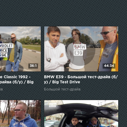
36:1
44:34
e Classic 1992 -
BMW E39 - Большой тест-драйв (б/
айва (б/у) / Big
у) / Big Test Drive
йв
Большой тест-драйв