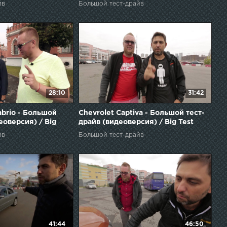
йв
Большой тест-драйв
28:10
31:42
abrio - Большой
Chevrolet Captiva - Большой тест-
еоверсия) / Big
драйв (видеоверсия) / Big Test
Drive
йв
Большой тест-драйв
41:44
46:50