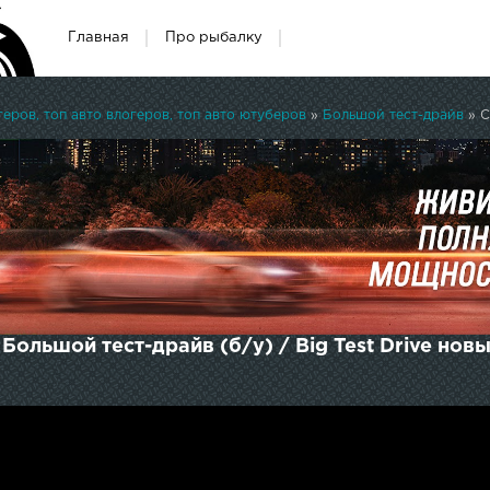
Главная
Про рыбалку
ров, топ авто влогеров, топ авто ютуберов
»
Большой тест-драйв
» C
- Большой тест-драйв (б/у) / Big Test Drive нов