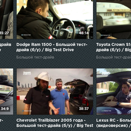
35:27
46:14
-драйв
Dodge Ram 1500 - Большой тест-
Toyota Crown S1
e
драйв (б/у) / Big Test Drive
драйв (б/у) / Bi
Большой тест-драйв
Большой тест-дра
34:9
38:37
т-
Chevrolet Trailblazer 2005 года -
Lexus RC - Бол
Большой тест-драйв (б/у) / Big Test
(видеоверсия) / 
Drive