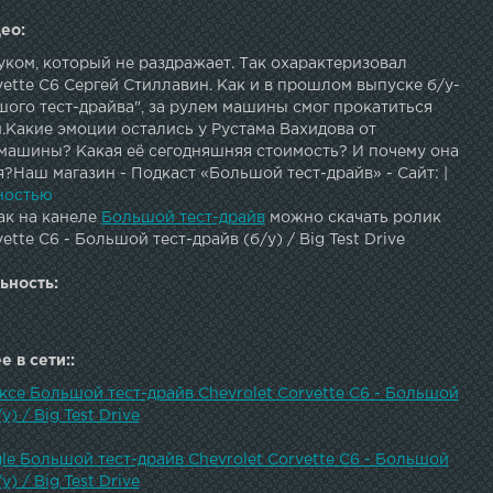
ео:
ком, который не раздражает. Так охарактеризовал
vette C6 Сергей Стиллавин. Как и в прошлом выпуске б/у-
ого тест-драйва", за рулем машины смог прокатиться
.Какие эмоции остались у Рустама Вахидова от
машины? Какая её сегодняшняя стоимость? И почему она
?Наш магазин - Подкаст «Большой тест-драйв» - Сайт: |
 | Instagram: | Facebook: | Vkontakte: | LJ: JOIN QUIZGROUP
ностью
OGRAM:
ак на канеле
Большой тест-драйв
можно скачать ролик
ette C6 - Большой тест-драйв (б/у) / Big Test Drive
ьность:
 в сети::
ксе Большой тест-драйв Chevrolet Corvette C6 - Большой
у) / Big Test Drive
le Большой тест-драйв Chevrolet Corvette C6 - Большой
у) / Big Test Drive