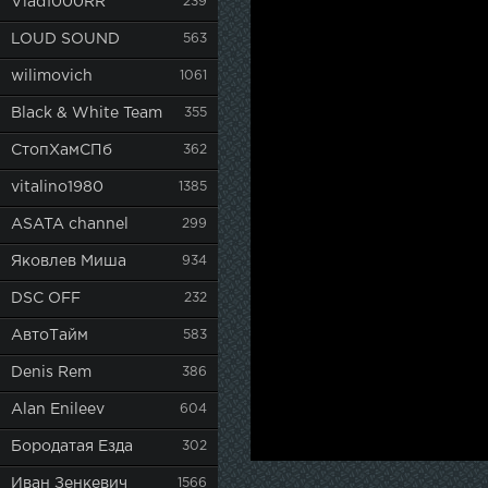
Vlad1000RR
239
LOUD SOUND
563
wilimovich
1061
Black & White Team
355
СтопХамСПб
362
vitalino1980
1385
ASATA channel
299
Яковлев Миша
934
DSC OFF
232
АвтоТайм
583
Denis Rem
386
Alan Enileev
604
Бородатая Езда
302
Иван Зенкевич
1566