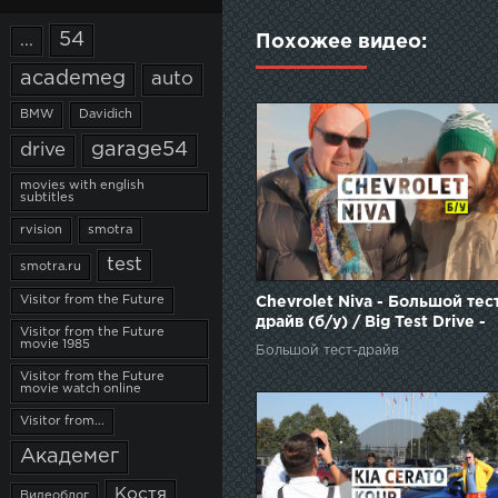
54
...
Похожее видео:
academeg
auto
BMW
Davidich
garage54
drive
movies with english
subtitles
rvision
smotra
test
smotra.ru
Visitor from the Future
Chevrolet Niva - Большой тес
драйв (б/у) / Big Test Drive -
Visitor from the Future
Шевроле Нива
movie 1985
Большой тест-драйв
Visitor from the Future
movie watch online
Visitor from...
Академег
Костя
Видеоблог