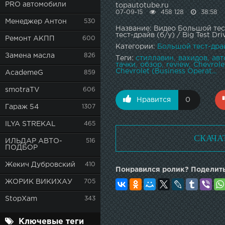
PRO автомобили
topautotube.ru
07-09-15
458 128
38:58
Менеджер Антон
530
Название: Видео Большой тес
тест-драйв (б/у) / Big Test Dri
Ремонт АКПП
600
Категории:
Большой тест-дра
Замена масла
826
Теги:
стиллавин
вахидов
авт
тачки
обзор
review
Chevrole
Chevrolet (Business Operat...
AcademeG
859
smotraTV
606
Нравится
0
Гараж 54
1307
ILYA STREKAL
465
СКАЧА
ИЛЬДАР АВТО-
516
ПОДБОР
Жекич Дубровский
410
Понравился ролик? Поделить
ЖОРИК ВИКИХАУ
705
StopXam
343
Ключевые теги