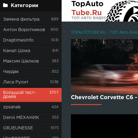
Категории
Замена фильтра
889
Антон Воротников
900
TOPAUTOTUBE.RU - ТОП Авто Блоге
DragtimesInfo
1031
Канал Шока
841
Максим Шелков
383
Чердак
302
Лиса Рулит
1038
Большой тест-
3707
драйв
Chevrolet Corvette C6 
zpsanek
424
Denis МЕХАНИК
553
ORJEUNESSE
1975