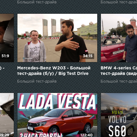
Большой тест-драйв
Большой тест-дра
51:9
34:15
 -
Mercedes-Benz W203 - Большой
BMW 4-series C
тест-драйв (б/у) / Big Test Drive
тест-драйв (вид
e
Test Drive
Большой тест-драйв
Большой тест-дра
39:29
122:40