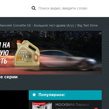
hevrolet Corvette C6 - Большой тест-драйв (б/у) / Big Test Drive
ые серии
Популярное:
МОСКВИЧ! Первый