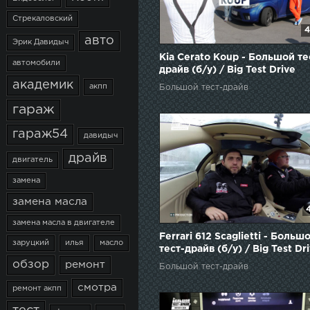
Стрекаловский
4
авто
Эрик Давидыч
Kia Cerato Koup - Большой те
автомобили
драйв (б/у) / Big Test Drive
академик
акпп
Большой тест-драйв
гараж
гараж54
давидыч
драйв
двигатель
замена
замена масла
замена масла в двигателе
Ferrari 612 Scaglietti - Больш
заруцкий
илья
масло
тест-драйв (б/у) / Big Test Dr
обзор
ремонт
Большой тест-драйв
смотра
ремонт акпп