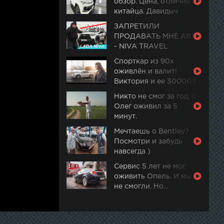
обзор. Цена, отличие от
китайца. Давидыч
ЗАПРЕТИЛИ
ПРОДАВАТЬ МНЕ АВТО
- NIVA TRAVEL
Спорткар из 90х
оживлён и валит!
Виктория и ее 3000GT.
Часть 2
Никто не смог за год, а
Олег оживил за 5
минут.
Мечтаешь о Bentley?
Посмотри и забудь
навсегда )
Сервис 5 лет не мог
оживить Опель. И мы
не смогли. Но…