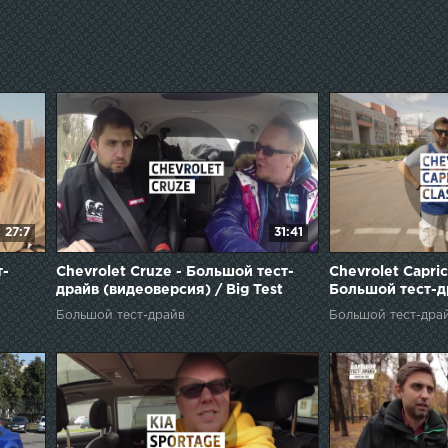
27:7
31:41
т-
Chevrolet Cruze - Большой тест-
Chevrolet Capric
драйв (видеоверсия) / Big Test
Большой тест-др
Drive - Шевроле Круз
Test Drive
Большой тест-драйв
Большой тест-дра