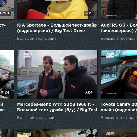
0:50
28:1
ст-
KIA Sportage - Большой тест-драйв
Audi RS Q3 - Б
(видеоверсия) / Big Test Drive
(видеоверсия) / 
Большой тест-драйв
Большой тест-дра
40:24
33:4
ой
Mercedes-Benz W111 230S 1966 г. -
Toyota Camry 20
ive
Большой тест-драйв (б/у) / Big Test
драйв (видеовер
Drive
Drive
Большой тест-драйв
Большой тест-дра