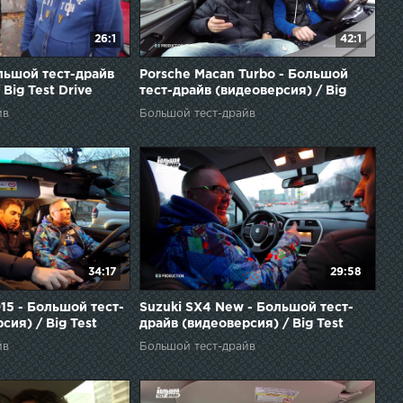
26:1
42:1
ольшой тест-драйв
Porsche Macan Turbo - Большой
Big Test Drive
тест-драйв (видеоверсия) / Big
Test Drive
йв
Большой тест-драйв
34:17
29:58
15 - Большой тест-
Suzuki SX4 New - Большой тест-
сия) / Big Test
драйв (видеоверсия) / Big Test
Drive
йв
Большой тест-драйв