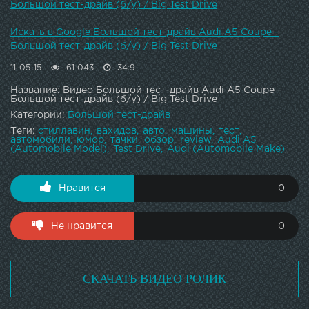
Большой тест-драйв (б/у) / Big Test Drive
Искать в Google Большой тест-драйв Audi A5 Coupe -
Большой тест-драйв (б/у) / Big Test Drive
11-05-15
61 043
34:9
Название: Видео Большой тест-драйв Audi A5 Coupe -
Большой тест-драйв (б/у) / Big Test Drive
Категории:
Большой тест-драйв
Теги:
стиллавин
вахидов
авто
машины
тест
автомобили
юмор
тачки
обзор
review
Audi A5
(Automobile Model)
Test Drive
Audi (Automobile Make)
Нравится
0
Не нравится
0
СКАЧАТЬ ВИДЕО РОЛИК