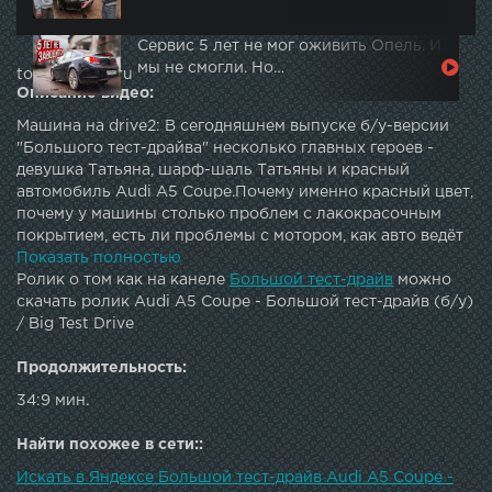
Сервис 5 лет не мог оживить Опель. И
мы не смогли. Но…
topautotube.ru
Описание видео:
Машина на drive2: В сегодняшнем выпуске б/у-версии
"Большого тест-драйва" несколько главных героев -
девушка Татьяна, шарф-шаль Татьяны и красный
автомобиль Audi A5 Coupe.Почему именно красный цвет,
почему у машины столько проблем с лакокрасочным
покрытием, есть ли проблемы с мотором, как авто ведёт
себя на дороге и главный вопрос: откуда у безработной
Показать полностью
Татьяны такая машина?Подкаст «Большой тест-драйв» -
Ролик о том как на канеле
Большой тест-драйв
можно
Сайт: | Twitter: | G+: | Instagram: | Facebook: | Vkontakte: |
скачать ролик Audi A5 Coupe - Большой тест-драйв (б/у)
LJ: JOIN QUIZGROUP PARTNER PROGRAM:
/ Big Test Drive
Продолжительность:
34:9 мин.
Найти похожее в сети::
Искать в Яндексе Большой тест-драйв Audi A5 Coupe -