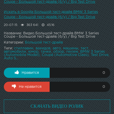
Coupe - Большой тест-драйв (б/у) / Big Test Drive
Искать в Google Большой тест-драйв BMW 3 Series
Coupe - Большой тест-драйв (б/у) / Big Test Drive
20-07-15
363 641
45:16
Название: Видео Большой тест-драйв BMW 3 Series
Coupe - Большой тест-драйв (б/у) / Big Test Drive
Категории:
Большой тест-драйв
Теги:
стиллавин
вахидов
авто
машины
тест
автомобили
юмор
тачки
обзор
review
BMW 3 Series
(Automobile Model)
Coupé (Automotive Class)
Test Drive
Auto S...
Нравится
0
Не нравится
0
СКАЧАТЬ ВИДЕО РОЛИК