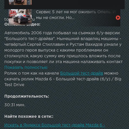
Сервис 5 лет не мог оживить Опель. И
мы не смогли. Но…
topautotube.ru
Описание видео:
Автомобиль 2006 года побывал на съемках б/у-версии
"Большого тест-драйва". Нынешний владелец машины -
четвёртый.Сергей Стиллавин и Рустам Вахидов узнали у
молодого героя выпуска с какими проблемами он
столкнулся, какую сумму ему пришлось вложить после
покупки и позволяет ли эта машина налаживать контакт
с противоположным полом.Подкаст «Большой тест-
Показать полностью
драйв» - Сайт: | Twitter: | G+: | Instagram: | Facebook: |
Ролик о том как на канеле
Большой тест-драйв
можно
Vkontakte: | LJ: JOIN QUIZGROUP PARTNER PROGRAM:
скачать ролик Mazda 6 - Большой тест-драйв (б/у) / Big
Test Drive
Продолжительность:
30:31 мин.
Найти похожее в сети::
Искать в Яндексе Большой тест-драйв Mazda 6 -