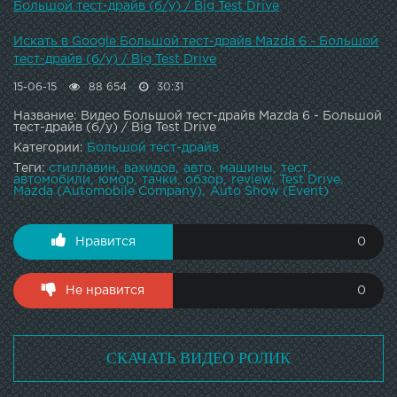
Большой тест-драйв (б/у) / Big Test Drive
Искать в Google Большой тест-драйв Mazda 6 - Большой
тест-драйв (б/у) / Big Test Drive
15-06-15
88 654
30:31
Название: Видео Большой тест-драйв Mazda 6 - Большой
тест-драйв (б/у) / Big Test Drive
Категории:
Большой тест-драйв
Теги:
стиллавин
вахидов
авто
машины
тест
автомобили
юмор
тачки
обзор
review
Test Drive
Mazda (Automobile Company)
Auto Show (Event)
Нравится
0
Не нравится
0
СКАЧАТЬ ВИДЕО РОЛИК