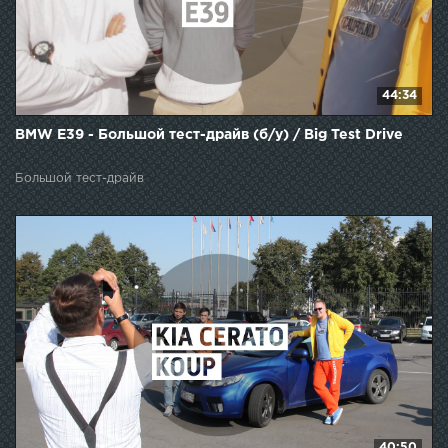
44:34
BMW E39 - Большой тест-драйв (б/у) / Big Test Drive
Большой тест-драйв
40:50