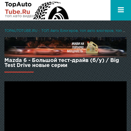
TOPAUTOTUBE.RU - ТОП Авто Блогеров, топ авто влогеров, топ авто ютуберов
Mazda 6 - Большой тест-драйв (б/у) / Big
Test Drive новые серии