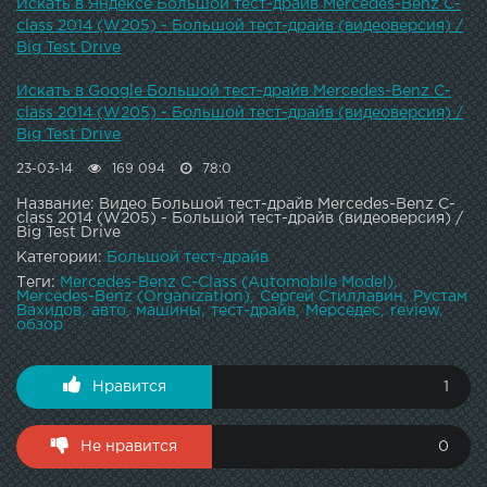
Искать в Яндексе Большой тест-драйв Mercedes-Benz C-
class 2014 (W205) - Большой тест-драйв (видеоверсия) /
Big Test Drive
Искать в Google Большой тест-драйв Mercedes-Benz C-
class 2014 (W205) - Большой тест-драйв (видеоверсия) /
Big Test Drive
23-03-14
169 094
78:0
Название: Видео Большой тест-драйв Mercedes-Benz C-
class 2014 (W205) - Большой тест-драйв (видеоверсия) /
Big Test Drive
Категории:
Большой тест-драйв
Теги:
Mercedes-Benz C-Class (Automobile Model)
Mercedes-Benz (Organization)
Сергей Стиллавин
Рустам
Вахидов
авто
машины
тест-драйв
Мерседес
review
обзор
Нравится
1
Не нравится
0