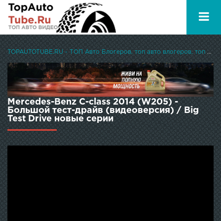
TOPAUTOTUBE.RU - ТОП Авто Блогеров, топ авто влогеров, топ авто ютуберов
Mercedes-Benz C-class 2014 (W205) -
Большой тест-драйв (видеоверсия) / Big
Test Drive новые серии