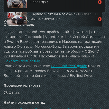
навсегда )
Сервис 5 лет не мог оживить Опель. И
мы не смогли. Но…
topautotube.ru
Описание видео:
Подкаст «Большой тест-драйв» - Сайт: | Twitter: | G+: |
Instagram: | Facebook: | Vkontakte: | LJ: Сергей Стиллавин
и Рустам Вахидов отправились в Марсель на тест-драйв
нового C-class от Mercedes-Benz. За время поездки им
удалось попробовать сразу три автомобиля - C 250, C
220 дизель и С 400. Насколько изменилась машина,
можно ли однозначно сказать, что сегодня Мерседес -
Показать полностью
это лучшие автомобили?
Ролик о том как на канеле
Большой тест-драйв
можно
скачать ролик Mercedes-Benz C-class 2014 (W205) -
Большой тест-драйв (видеоверсия) / Big Test Drive
Продолжительность:
78:0 мин.
Найти похожее в сети::