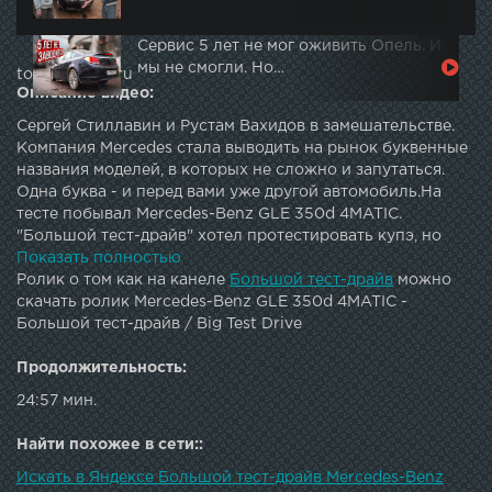
Сервис 5 лет не мог оживить Опель. И
мы не смогли. Но…
topautotube.ru
Описание видео:
Сергей Стиллавин и Рустам Вахидов в замешательстве.
Компания Mercedes стала выводить на рынок буквенные
названия моделей, в которых не сложно и запутаться.
Одна буква - и перед вами уже другой автомобиль.На
тесте побывал Mercedes-Benz GLE 350d 4MATIC.
"Большой тест-драйв" хотел протестировать купэ, но
выдали пятидверную машину. Она понравилась
Показать полностью
Стиллавину и Вахидову, но есть пара моментов, которые
Ролик о том как на канеле
Большой тест-драйв
можно
оставили двойственное впечатление.Наш магазин -
скачать ролик Mercedes-Benz GLE 350d 4MATIC -
Подкаст «Большой тест-драйв» - Сайт: | Twitter: | G+: |
Большой тест-драйв / Big Test Drive
Instagram: | Facebook: | Vkontakte: | LJ: JOIN QUIZGROUP
PARTNER PROGRAM:
Продолжительность:
24:57 мин.
Найти похожее в сети::
Искать в Яндексе Большой тест-драйв Mercedes-Benz