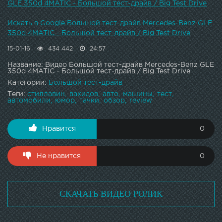
GLE 350d 4MATIC - Большой тест-драйв / Big Test Drive
Искать в Google Большой тест-драйв Mercedes-Benz GLE
350d 4MATIC - Большой тест-драйв / Big Test Drive
15-01-16
434 442
24:57
Название: Видео Большой тест-драйв Mercedes-Benz GLE
350d 4MATIC - Большой тест-драйв / Big Test Drive
Категории:
Большой тест-драйв
Теги:
стиллавин
вахидов
авто
машины
тест
автомобили
юмор
тачки
обзор
review
Нравится
0
Не нравится
0
СКАЧАТЬ ВИДЕО РОЛИК