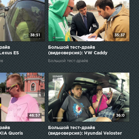
38:51
35:37
райв
Большой тест-драйв
Lexus ES
(видеоверсия): VW Caddy
йв
Большой тест-драйв
46:57
36:0
райв
Большой тест-драйв
KIA Quoris
(видеоверсия): Hyundai Veloster