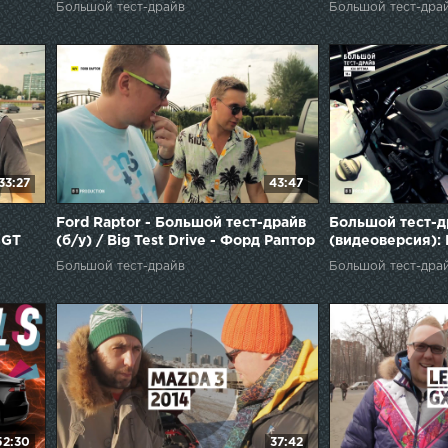
Большой тест-драйв
Большой тест-дра
33:27
43:47
Ford Raptor - Большой тест-драйв
Большой тест-д
 GT
(б/у) / Big Test Drive - Форд Раптор
(видеоверсия): 
Большой тест-драйв
Большой тест-дра
52:30
37:42