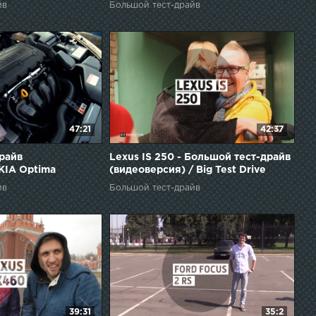
йв
Большой тест-драйв
47:21
42:37
райв
Lexus IS 250 - Большой тест-драйв
KIA Optima
(видеоверсия) / Big Test Drive
(videoversion)
йв
Большой тест-драйв
39:31
35:2