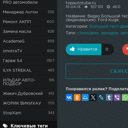
PRO автомобили
topautotube.ru
10-04-13
557 513
46:0
Менеджер Антон
530
Название: Видео Большой тес
(видеоверсия): Ford Kuga
Ремонт АКПП
600
Категории:
Большой тест-дра
Замена масла
826
Теги:
стиллавин
вахидов
авт
AcademeG
859
Нравится
0
smotraTV
606
Гараж 54
1307
СКАЧА
ILYA STREKAL
465
ИЛЬДАР АВТО-
516
ПОДБОР
Понравился ролик? Поделить
Жекич Дубровский
410
ЖОРИК ВИКИХАУ
705
StopXam
343
Ключевые теги