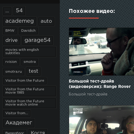
54
...
Похожее видео:
academeg
auto
BMW
Davidich
garage54
drive
movies with english
subtitles
rvision
smotra
test
smotra.ru
Visitor from the Future
Большой тест-драйв
(видеоверсия): Range Rover
Visitor from the Future
Evoque
movie 1985
Большой тест-драйв
Visitor from the Future
movie watch online
Visitor from...
Академег
Костя
Видеоблог