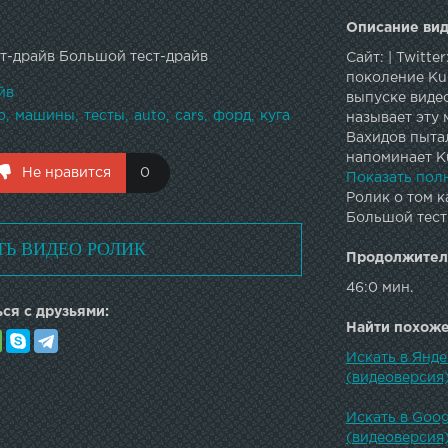
Описание вид
т-драйв Большой тест-драйв
Сайт: | Twitter
поколение Ku
йв
выпуске виде
о
машины
тесты
auto
cars
форд
куга
называет эту
Вахидов пытал
напоминает K
Не нравится
0
цену назнача
Показать пол
Ролик о том к
Большой тест-
ТЬ ВИДЕО РОЛИК
Продолжител
46:0 мин.
ся с друзьями:
Найти похожее
Искать в Янд
(видеоверсия)
Искать в Goo
(видеоверсия)