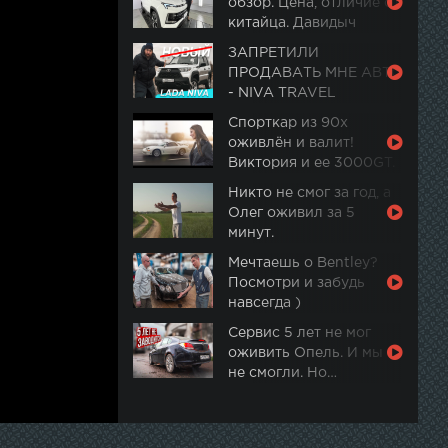
обзор. Цена, отличие от
китайца. Давидыч
ЗАПРЕТИЛИ
ПРОДАВАТЬ МНЕ АВТО
- NIVA TRAVEL
Спорткар из 90х
оживлён и валит!
Виктория и ее 3000GT.
Часть 2
Никто не смог за год, а
Олег оживил за 5
минут.
Мечтаешь о Bentley?
Посмотри и забудь
навсегда )
Сервис 5 лет не мог
оживить Опель. И мы
не смогли. Но…