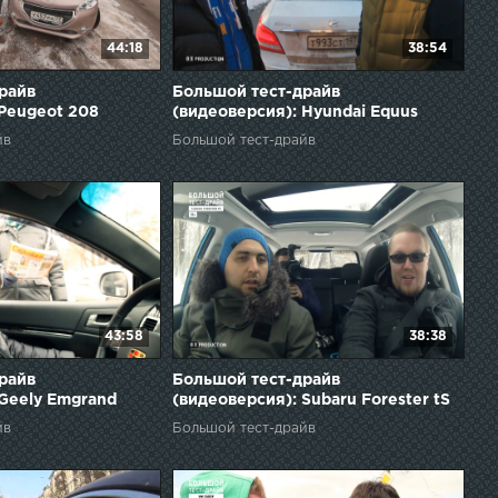
44:18
38:54
райв
Большой тест-драйв
 Peugeot 208
(видеоверсия): Hyundai Equus
йв
Большой тест-драйв
43:58
38:38
райв
Большой тест-драйв
 Geely Emgrand
(видеоверсия): Subaru Forester tS
йв
Большой тест-драйв