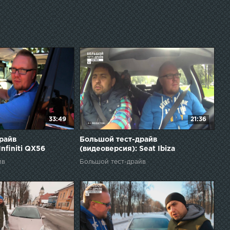
33:49
21:36
райв
Большой тест-драйв
nfiniti QX56
(видеоверсия): Seat Ibiza
йв
Большой тест-драйв