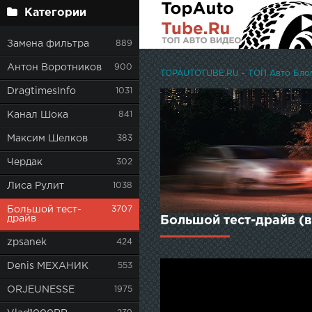
Категории
Замена фильтра
889
Антон Воротников
900
TOPAUTOTUBE.RU - ТОП Авто Блоге
DragtimesInfo
1031
Канал Шока
841
Максим Шелков
383
Чердак
302
Лиса Рулит
1038
Большой тест-
3707
драйв
Большой тест-драйв (в
zpsanek
424
Denis МЕХАНИК
553
ORJEUNESSE
1975