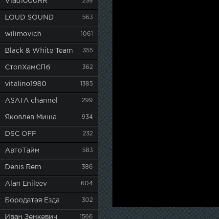
Vlad1000RR
239
LOUD SOUND
563
wilimovich
1061
Black & White Team
355
СтопХамСПб
362
vitalino1980
1385
ASATA channel
299
Яковлев Миша
934
DSC OFF
232
АвтоТайм
583
Denis Rem
386
Alan Enileev
604
Бородатая Езда
302
Иван Зенкевич
1566