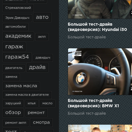
Стрекаловский
авто
Эрик Давидыч
Большой тест-драйв
автомобили
(видеоверсия): Hyundai i30
академик
акпп
Большой тест-драйв
гараж
гараж54
давидыч
драйв
двигатель
замена
замена масла
замена масла в двигателе
Большой тест-драйв
заруцкий
илья
масло
(видеоверсия): BMW X1
обзор
ремонт
Большой тест-драйв
смотра
ремонт акпп