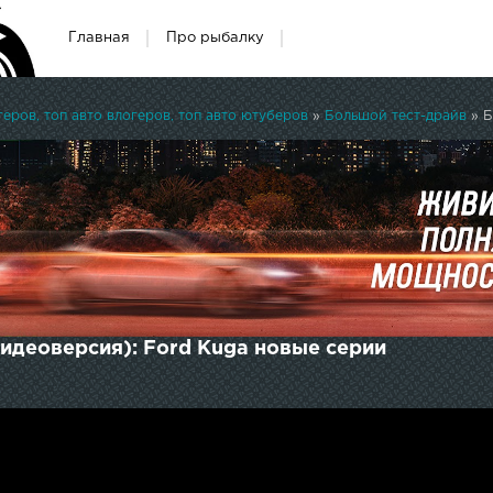
Главная
Про рыбалку
ров, топ авто влогеров, топ авто ютуберов
»
Большой тест-драйв
» Б
идеоверсия): Ford Kuga новые серии