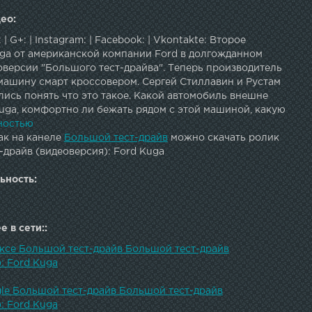
ео:
: | G+: | Instagram: | Facebook: | Vkontakte: Второе
ga от американской компании Ford в долгожданном
оверсии "Большого тест-драйва". Теперь производитель
 машину смарт кроссовером. Сергей Стиллавин и Рустам
ись понять что это такое. Какой автомобиль внешне
uga, комфортно ли бежать рядом с этой машиной, какую
ют Куге обычные московские прохожие.
ностью
ак на канеле
Большой тест-драйв
можно скачать ролик
драйв (видеоверсия): Ford Kuga
ьность:
 в сети::
ексе Большой тест-драйв Большой тест-драйв
: Ford Kuga
gle Большой тест-драйв Большой тест-драйв
: Ford Kuga