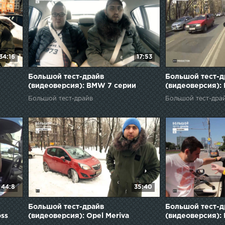
34:16
17:53
Большой тест-драйв
Большой тест-д
(видеоверсия): BMW 7 серии
(видеоверсия): 
(продолжение)
Большой тест-драйв
Большой тест-дра
44:8
35:40
Большой тест-драйв
Большой тест-д
oss
(видеоверсия): Opel Meriva
(видеоверсия): 