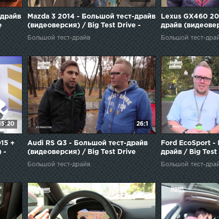
-драйв
Mazda 3 2014 - Большой тест-драйв
Lexus GX460 20
e
(видеоверсия) / Big Test Drive -
драйв (видеовер
ь Эс
Мазда 3 2014
Drive
Большой тест-драйв
Большой тест-дра
15:20
26:1
15 +
Audi RS Q3 - Большой тест-драйв
Ford EcoSport -
 -
(видеоверсия) / Big Test Drive
драйв / Big Test
ки
Большой тест-драйв
Большой тест-дра