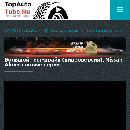
TOPAUTOTUBE.RU - ТОП Авто Блогеров, топ авто влогеров, топ авто ютуберов
Большой тест-драйв (видеоверсия): Nissan
Almera новые серии