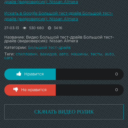
драйв (видеоверсия): Nissan Almera
Искать в Google Большой тест-драйв Большой тест-
драйв (видеоверсия): Nissan Almera
27-03-13
530 680
34:16
Название: Видео Большой тест-драйв Большой тест-
драйв (видеоверсия): Nissan Almera
Категории:
Большой тест-драйв
Теги:
стиллавин
вахидов
авто
машины
тесты
auto
cars
Нравится
0
Не нравится
0
СКАЧАТЬ ВИДЕО РОЛИК