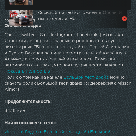
Сервис 5 лет не мог оживить Опель. И
мы не смогли. Но…
topautotube.ru
Описание видео:
Сайт: | Twitter: | G+: | Instagram: | Facebook: | Vkontakte:
Японский автопром - главный герой нового выпуска
видеоверсии "Большого тест-драйва". Сергей Стиллавин
и Рустам Вахидов решили посмотреть на обновлённую
Альмеру и понять что в ней изменилось. Помог ли
автомобилю тот факт, что все внутренности теперь от
Рено, что думают о машине владельцы предыдущей
Показать полностью
версии и какое прозвище Стиллавин дал Вахидову.
Ролик о том как на канеле
Большой тест-драйв
можно
скачать ролик Большой тест-драйв (видеоверсия): Nissan
Almera
Продолжительность:
34:16 мин.
Найти похожее в сети::
Искать в Яндексе Большой тест-драйв Большой тест-