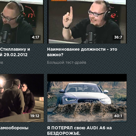
4:17
36:7
Стиллавину и
Наименование должности - это
й 29.02.2012
важно?
йв
Большой тест-драйв
19:12
40:1
 самообороны
Я ПОТЕРЯЛ свою AUDI A6 на
БЕЗДОРОЖЬЕ.