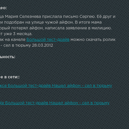
ео:
а Мария Селезнева прислала письмо Сергею. Её друг и
и подобран на улице чужой айфон. В итоге мама
торый потерял айфон, написала заявление в милицию.
т уже 3 месяца.
ак на канеле
Большой тест-драйв
можно скачать ролик
 сел в тюрьму 28.03.2012
ьность:
 в сети::
ексе Большой тест-драйв Нашел айфон - сел в тюрьму
gle Большой тест-драйв Нашел айфон - сел в тюрьму