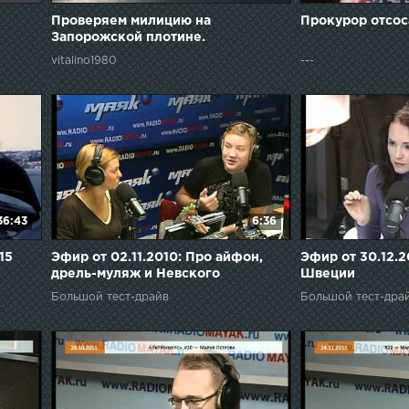
Проверяем милицию на
Прокурор отсос
Запорожской плотине.
vitalino1980
---
36:43
6:36
15
Эфир от 02.11.2010: Про айфон,
Эфир от 30.12.2
дрель-муляж и Невского
Швеции
Большой тест-драйв
Большой тест-дра