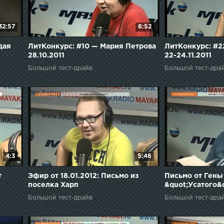
32:57
6:52
дая
ЛитКонкурс: #10 — Мария Петрова
ЛитКонкурс: #2
28.10.2011
22-24.11.2011
Большой тест-драйв
Большой тест-дра
4:3
5:48
т
Эфир от 18.01.2012: Письмо из
Письмо от Гены
поселка Харп
&quot;Усатого&q
Большой тест-драйв
Большой тест-дра