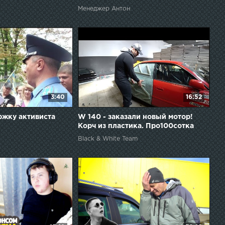
Менеджер Антон
3:40
16:52
ржку активиста
W 140 - заказали новый мотор!
Корч из пластика. Про100сотка
оживление.
Black & White Team