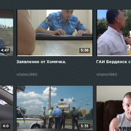
4:47
5:36
Заявление от Хомячка.
ГАИ Бердянск с
vitalino1980
vitalino1980
4:0
5:35