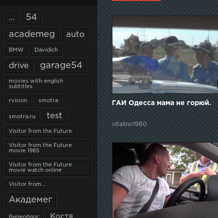
54
...
academeg
auto
BMW
Davidich
garage54
drive
movies with english
subtitles
rvision
smotra
ГАИ Одесса мама не горюй.
test
smotra.ru
vitalino1980
Visitor from the Future
Visitor from the Future
movie 1985
Visitor from the Future
movie watch online
Visitor from...
Академег
Костя
Видеоблог