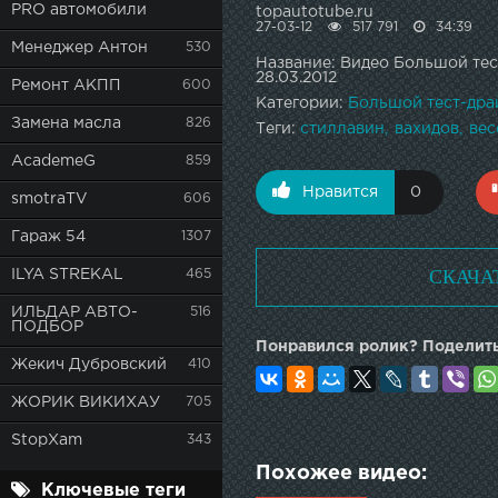
PRO автомобили
topautotube.ru
27-03-12
517 791
34:39
Менеджер Антон
530
Название: Видео Большой тес
28.03.2012
Ремонт АКПП
600
Категории:
Большой тест-дра
Замена масла
826
Теги:
стиллавин
вахидов
вес
AcademeG
859
Нравится
0
smotraTV
606
Гараж 54
1307
СКАЧА
ILYA STREKAL
465
ИЛЬДАР АВТО-
516
ПОДБОР
Понравился ролик? Поделить
Жекич Дубровский
410
ЖОРИК ВИКИХАУ
705
StopXam
343
Похожее видео:
Ключевые теги