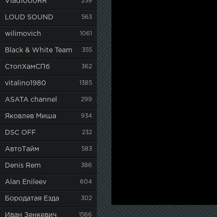
Vlad1000RR
239
LOUD SOUND
563
wilimovich
1061
Black & White Team
355
СтопХамСПб
362
vitalino1980
1385
ASATA channel
299
Яковлев Миша
934
DSC OFF
232
АвтоТайм
583
Denis Rem
386
Alan Enileev
604
Бородатая Езда
302
Иван Зенкевич
1566