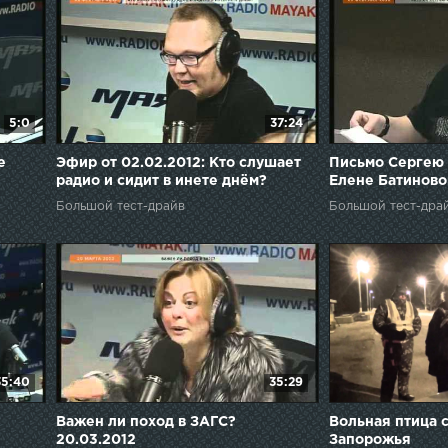
5:0
37:24
е
Эфир от 02.02.2012: Кто слушает
Письмо Сергею 
радио и сидит в инете днём?
Елене Батиново
Большой тест-драйв
Большой тест-дра
35:40
35:29
Важен ли поход в ЗАГС?
Вольная птица
20.03.2012
Запорожья