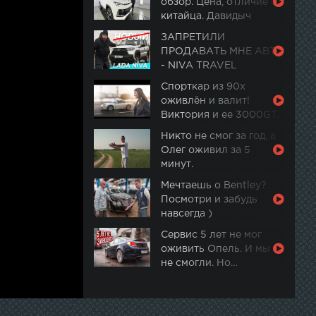
обзор. Цена, отличие от
китайца. Давидыч
ЗАПРЕТИЛИ
ПРОДАВАТЬ МНЕ АВТО
- NIVA TRAVEL
Спорткар из 90х
оживлён и валит!
Виктория и ее 3000GT.
Часть 2
Никто не смог за год, а
Олег оживил за 5
минут.
Мечтаешь о Bentley?
Посмотри и забудь
навсегда )
Сервис 5 лет не мог
оживить Опель. И мы
не смогли. Но…