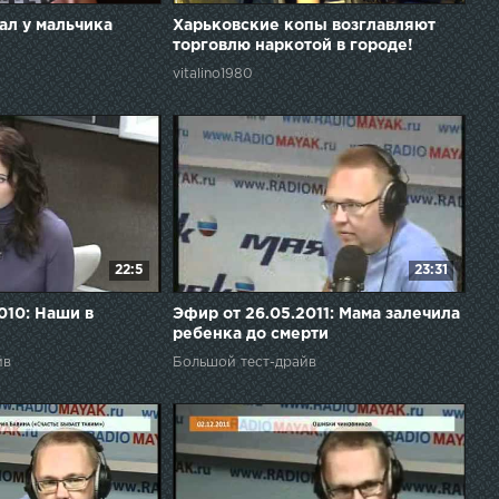
ал у мальчика
Харьковские копы возглавляют
торговлю наркотой в городе!
vitalino1980
22:5
23:31
010: Наши в
Эфир от 26.05.2011: Мама залечила
ребенка до смерти
йв
Большой тест-драйв