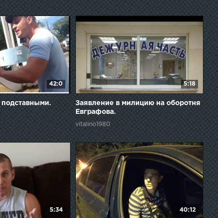
42:0
5:18
 подставными.
Заявление в милицию на оборотня
Евграфова.
vitalino1980
5:34
40:12