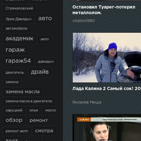
Остановил Туарег-потерял
Стрекаловский
металлолом.
авто
Эрик Давидыч
vitalino1980
автомобили
академик
акпп
гараж
гараж54
давидыч
драйв
двигатель
замена
Лада Калина 2 Самый сок! 20
замена масла
замена масла в двигателе
Яковлев Миша
заруцкий
илья
масло
обзор
ремонт
смотра
ремонт акпп