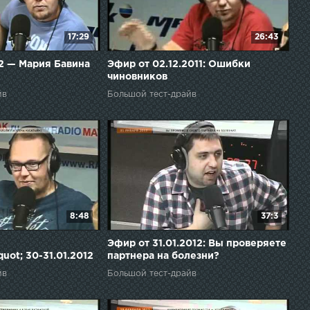
17:29
26:43
2 — Мария Бавина
Эфир от 02.12.2011: Ошибки
чиновников
йв
Большой тест-драйв
8:48
37:3
Эфир от 31.01.2012: Вы проверяете
uot; 30-31.01.2012
партнера на болезни?
йв
Большой тест-драйв