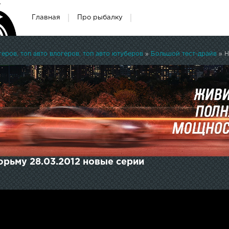
Главная
Про рыбалку
ров, топ авто влогеров, топ авто ютуберов
»
Большой тест-драйв
» Н
юрьму 28.03.2012 новые серии