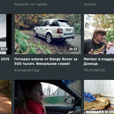
Большой тест-драйв
zpsanek
30:6
29:23
 2015
Потерял ключи от Range Rover за
Митинг в подде
500 тысяч. Финальная серия!
Донецк
Бородатая Езда
ORJEUNESSE