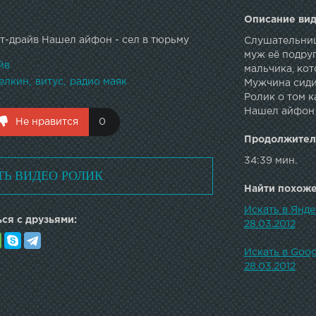
Описание вид
т-драйв Нашел айфон - сел в тюрьму
Слушательниц
муж её подруг
йв
мальчика, ко
елкин
витус
радио маяк
Мужчина сиди
Ролик о том к
Нашел айфон -
Не нравится
0
Продолжител
34:39 мин.
ТЬ ВИДЕО РОЛИК
Найти похожее
Искать в Янд
ся с друзьями:
28.03.2012
Искать в Goo
28.03.2012