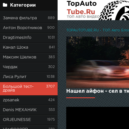
Категории
Замена фильтра
889
Антон Воротников
900
TOPAUTOTUBE.RU - ТОП Авто Блоге
DragtimesInfo
1031
Канал Шока
841
Максим Шелков
383
Чердак
302
Лиса Рулит
1038
Большой тест-
3707
драйв
Нашел айфон - сел в т
zpsanek
424
Denis МЕХАНИК
553
ORJEUNESSE
1975