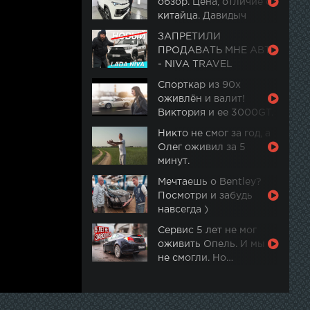
обзор. Цена, отличие от
китайца. Давидыч
ЗАПРЕТИЛИ
ПРОДАВАТЬ МНЕ АВТО
- NIVA TRAVEL
Спорткар из 90х
оживлён и валит!
Виктория и ее 3000GT.
Часть 2
Никто не смог за год, а
Олег оживил за 5
минут.
Мечтаешь о Bentley?
Посмотри и забудь
навсегда )
Сервис 5 лет не мог
оживить Опель. И мы
не смогли. Но…