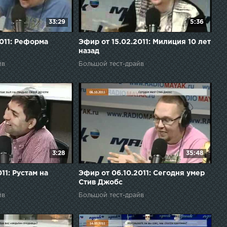
33:29
5:36
011: Реформа
Эфир от 15.02.2011: Милиция 10 лет
назад
йв
Большой тест-драйв
3:28
35:48
11: Рустам на
Эфир от 06.10.2011: Сегодня умер
Стив Джобс
йв
Большой тест-драйв