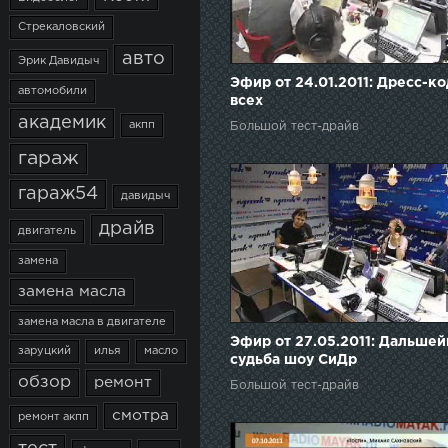
Стрекаловский
авто
Эрик Давидыч
Эфир от 24.01.2011: Дресс-ко
автомобили
всех
академик
акпп
Большой тест-драйв
гараж
гараж54
давидыч
драйв
двигатель
замена
замена масла
замена масла в двигателе
Эфир от 27.05.2011: Дальше
заруцкий
илья
масло
судьба шоу СиДр
обзор
ремонт
Большой тест-драйв
смотра
ремонт акпп