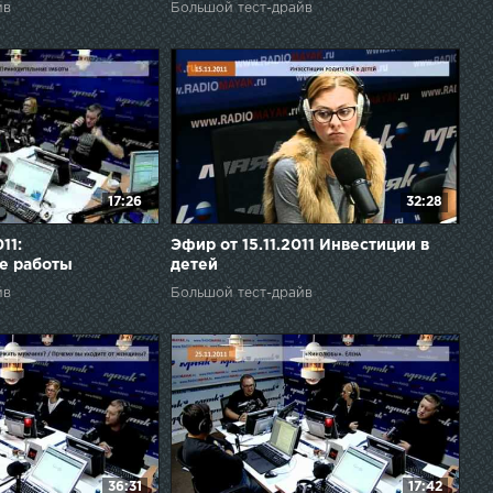
йв
Большой тест-драйв
17:26
32:28
11:
Эфир от 15.11.2011 Инвестиции в
е работы
детей
йв
Большой тест-драйв
36:31
17:42