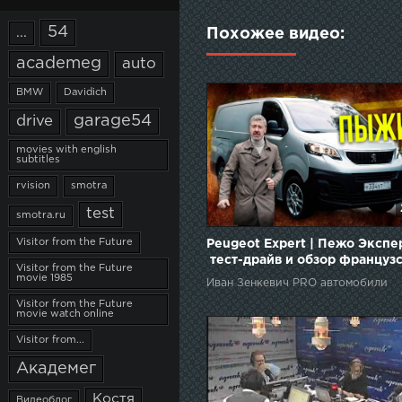
54
...
Похожее видео:
academeg
auto
BMW
Davidich
garage54
drive
movies with english
subtitles
rvision
smotra
test
smotra.ru
Visitor from the Future
Peugeot Expert | Пежо Экспер
тест-драйв и обзор француз
Visitor from the Future
фургона | Зенкевич Про
movie 1985
Иван Зенкевич PRO автомобили
автомобили
Visitor from the Future
movie watch online
Visitor from...
Академег
Костя
Видеоблог