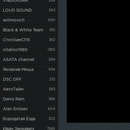
Vlad1000RR
239
LOUD SOUND
563
wilimovich
1061
Black & White Team
355
СтопХамСПб
362
vitalino1980
1385
ASATA channel
299
Яковлев Миша
934
DSC OFF
232
АвтоТайм
583
Denis Rem
386
Alan Enileev
604
Бородатая Езда
302
Иван Зенкевич
1566