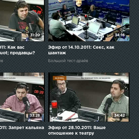
31:20
34:16
11: Как вас
Эфир от 14.10.2011: Секс, как
uot; продавцы?
шантаж
йв
Большой тест-драйв
33:28
34:42
011: Запрет кальяна
Эфир от 28.10.2011: Ваше
отношение к театру