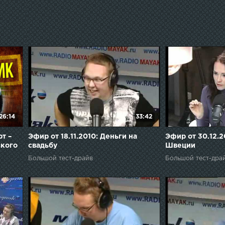
26:14
33:42
т –
Эфир от 18.11.2010: Деньги на
Эфир от 30.12.2
ского
свадьбу
Швеции
Большой тест-драйв
Большой тест-дра