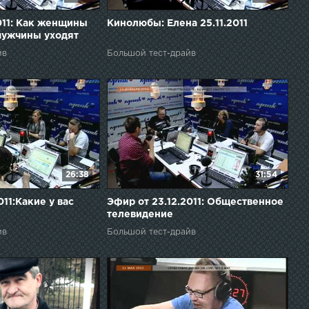
2011: Как женщины
Кинолюбы: Елена 25.11.2011
мужчины уходят
йв
Большой тест-драйв
26:38
31:54
011:Какие у вас
Эфир от 23.12.2011: Общественное
телевидение
йв
Большой тест-драйв