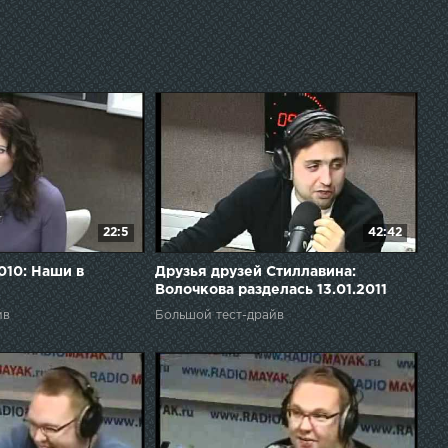
22:5
42:42
010: Наши в
Друзья друзей Стиллавина:
Волочкова разделась 13.01.2011
йв
Большой тест-драйв