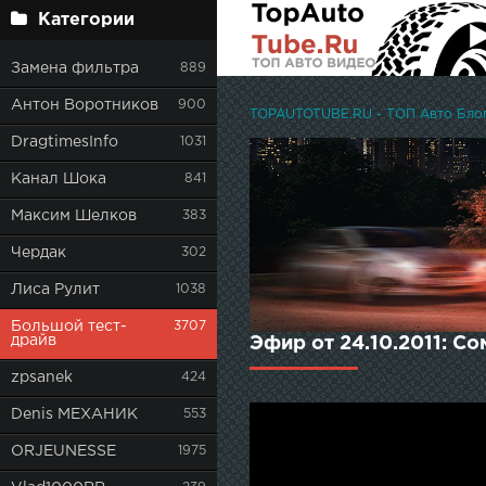
Категории
Замена фильтра
889
Антон Воротников
900
TOPAUTOTUBE.RU - ТОП Авто Блоге
DragtimesInfo
1031
Канал Шока
841
Максим Шелков
383
Чердак
302
Лиса Рулит
1038
Большой тест-
3707
драйв
Эфир от 24.10.2011: С
zpsanek
424
Denis МЕХАНИК
553
ORJEUNESSE
1975