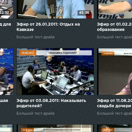
32:32
45:36
д для
Эфир от 26.01.2011: Отдых на
Эфир от 01.02.2
Кавказе
образования
Большой тест-драйв
Большой тест-дра
36:5
30:28
йшая
Эфир от 03.08.2011: Наказывать
Эфир от 11.08.20
родителей?
свадьбе дочери
Большой тест-драйв
Большой тест-дра