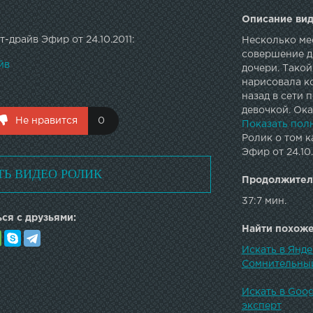
Описание вид
-драйв Эфир от 24.10.2011:
Несколько мес
совершение д
йв
дочери. Такой
нарисовала к
назад в сети
девочкой. Ока
Не нравится
0
движения и я
Показать пол
ли эксперт с
Ролик о том к
Эфир от 24.10
ТЬ ВИДЕО РОЛИК
Продолжител
37:7 мин.
ся с друзьями:
Найти похожее
Искать в Янде
Сомнительный
Искать в Goog
эксперт