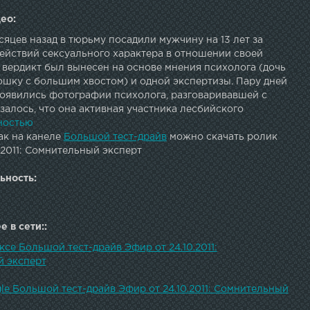
ео:
яцев назад в тюрьму посадили мужчину на 13 лет за
ействий сексуального характера в отношении своей
 вердикт был вынесен на основе мнения психолога (дочь
ошку с большим хвостом) и одной экспертизы. Пару дней
 появились фотографии психолога, разговаривавшей с
залось, что она активная участника лесбийского
ркая сторонница садо-мазо. Вопрос слушателям: «Может
ностью
 сомнительными увлечениями, решать судьбу человека?»
ак на канеле
Большой тест-драйв
можно скачать ролик
.2011: Сомнительный эксперт
ьность:
 в сети::
ксе Большой тест-драйв Эфир от 24.10.2011:
 эксперт
le Большой тест-драйв Эфир от 24.10.2011: Сомнительный