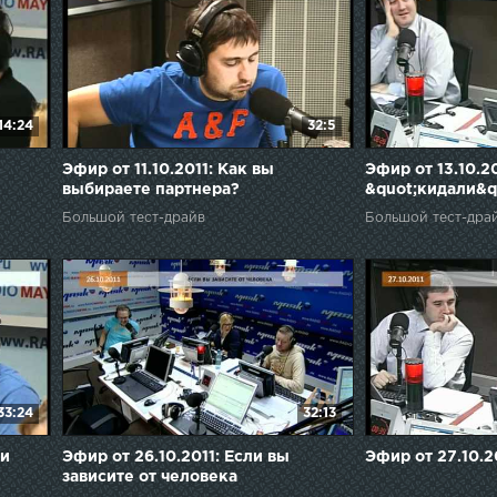
14:24
32:5
Эфир от 11.10.2011: Как вы
Эфир от 13.10.20
выбираете партнера?
&quot;кидали&q
Большой тест-драйв
Большой тест-дра
33:24
32:13
ли
Эфир от 26.10.2011: Если вы
Эфир от 27.10.2
зависите от человека