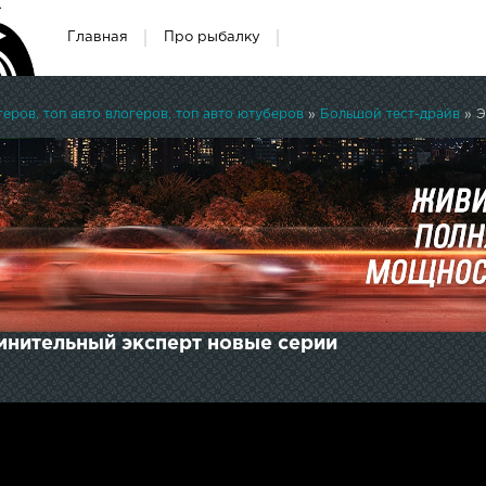
Главная
Про рыбалку
ров, топ авто влогеров, топ авто ютуберов
»
Большой тест-драйв
» Э
омнительный эксперт новые серии