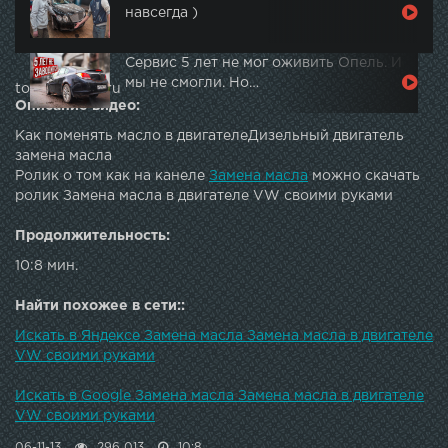
навсегда )
Сервис 5 лет не мог оживить Опель. И
мы не смогли. Но…
topautotube.ru
Описание видео:
Как поменять масло в двигателеДизельный двигатель
замена масла
Ролик о том как на канеле
Замена масла
можно скачать
ролик Замена масла в двигателе VW своими руками
Продолжительность:
10:8 мин.
Найти похожее в сети::
Искать в Яндексе Замена масла Замена масла в двигателе
VW своими руками
Искать в Google Замена масла Замена масла в двигателе
VW своими руками
06-11-13
296 013
10:8