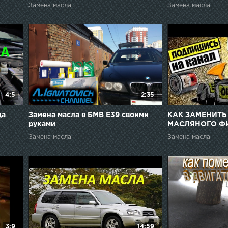
подъемника.
Замена масла
Замена масла
4:5
2:35
да
Замена масла в БМВ Е39 своими
КАК ЗАМЕНИТЬ
руками
МАСЛЯНОГО ФИ
ДВИГАТЕЛЕ АВ
Замена масла
Замена масла
2115,2114,2113,2
3:9
14:59