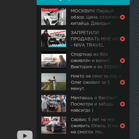
МОСКВИЧ! Первый
обзор. Цена, отличие от
китайца. Давидыч
ЗАПРЕТИЛИ
ПРОДАВАТЬ МНЕ АВТО
- NIVA TRAVEL
Спорткар из 90х
оживлён и валит!
Виктория и ее 3000GT.
Часть 2
Никто не смог за год, а
Олег оживил за 5
минут.
Мечтаешь о Bentley?
Посмотри и забудь
навсегда )
Сервис 5 лет не мог
оживить Опель. И мы
не смогли. Но…