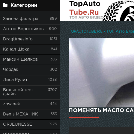
Категории
Замена фильтра
889
Антон Воротников
900
TOPAUTOTUBE.RU - ТОП Авто Блоге
DragtimesInfo
1031
Канал Шока
841
Максим Шелков
383
Чердак
302
Лиса Рулит
1038
Большой тест-
3707
драйв
zpsanek
424
ПОМЕНЯТЬ МАСЛО САМ
Denis МЕХАНИК
553
ORJEUNESSE
1975