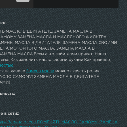
ео:
ТЬ МАСЛО В ДВИГАТЕЛЕ, ЗАМЕНА МАСЛА В
САМОМУ,ЗАМЕНА МАСЛА И МАСЛЯНОГО ФИЛЬТРА,
АМЕНЫ МАСЛА В ДВИГАТЕЛЕ, ЗАМЕНА МАСЛА СВОИМИ
МЕНА МОТОРНОГО МАСЛА, ЗАМЕНА МАСЛА В
ЗАМЕНА МАСЛА.Всем автолюбителям привет! Наша
ема: Как заменить масло своими руками.Как правило,
 масла в двигателе и масляного фильтра проводят после
ностью
 км. В дальнейшем замену производят после пробега
ак на канеле
Замена масла
можно скачать ролик
 10000 км. Конечно, это общие данные, у конкретного
АСЛО САМОМУ! ЗАМЕНА МАСЛА В ДВИГАТЕЛЕ
роки замены моторного масла могут отличаться. Лучше
АМИ!
 ними у производителя железного коня.
ьность:
 в сети::
дексе Замена масла ПОМЕНЯТЬ МАСЛО САМОМУ! ЗАМЕНА