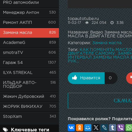
PRO автомобили
Менеджер Антон
530
topautotube.ru
Ремонт АКПП
600
11-02-17
224 054
3:36
Название: Видео Замена м
Замена масла
826
МАСЛА В ДВИГАТЕЛЕ СВОИМ
AcademeG
859
Категории:
Замена масла
Теги:
КАК ПОМЕНЯТЬ МАСЛО
smotraTV
606
ДВИГАТЕЛЕ САМОМУ
ЗАМЕ
ИНТЕРВАЛ ЗАМЕНЫ МАСЛА 
РУК...
Гараж 54
1307
ILYA STREKAL
465
Нравится
0
ИЛЬДАР АВТО-
516
ПОДБОР
Жекич Дубровский
410
СКАЧА
ЖОРИК ВИКИХАУ
705
StopXam
343
Понравился ролик? Поделить
Ключевые теги