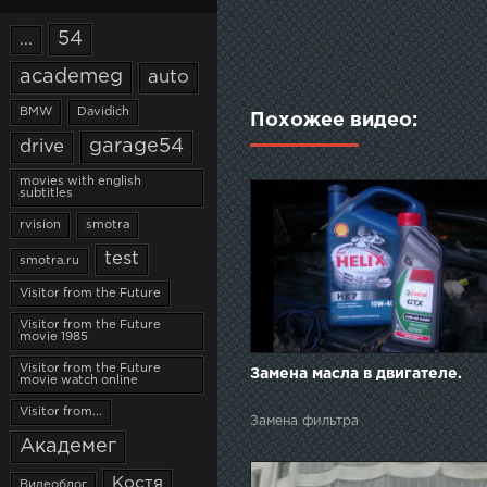
54
...
academeg
auto
BMW
Davidich
Похожее видео:
garage54
drive
movies with english
subtitles
rvision
smotra
test
smotra.ru
Visitor from the Future
Visitor from the Future
movie 1985
Visitor from the Future
Замена масла в двигателе.
movie watch online
Visitor from...
Замена фильтра
Академег
Костя
Видеоблог