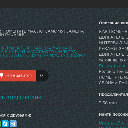
Описание вид
асла ПОМЕНЯТЬ МАСЛО САМОМУ! ЗАМЕНА
КАК ПОМЕНЯ
И РУКАМИ!
ДВИГАТЕЛЕ 
ИНТЕРВАЛ З
 В ДВИГАТЕЛЕ
ЗАМЕНА МАСЛА В
РУКАМИ, ЗА
НА МАСЛА И МАСЛЯНОГО ФИЛЬТРА
ДВИГАТЕЛЕ, 
В ДВИГАТЕЛЕ
ЗАМЕНА МАСЛА СВОИМИ
сегодняшняя т
первую замену
Показать пол
пробега 2000
Ролик о том к
Не нравится
0
каждых 5000 –
ПОМЕНЯТЬ М
автомобиля с
СВОИМИ РУК
ознакомится с
Продолжител
ТЬ ВИДЕО РОЛИК
3:36 мин.
Найти похожее
ся с друзьями:
Искать в Ян