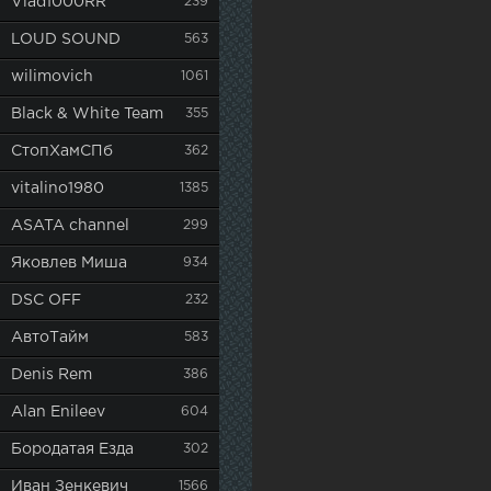
Vlad1000RR
239
LOUD SOUND
563
wilimovich
1061
Black & White Team
355
СтопХамСПб
362
vitalino1980
1385
ASATA channel
299
Яковлев Миша
934
DSC OFF
232
АвтоТайм
583
Denis Rem
386
Alan Enileev
604
Бородатая Езда
302
Иван Зенкевич
1566