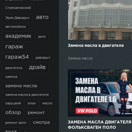
Стрекаловский
авто
Эрик Давидыч
автомобили
академик
акпп
Замена масла в двигателе
гараж
гараж54
давидыч
Замена масла
драйв
двигатель
замена
замена масла
замена масла в двигателе
заруцкий
илья
масло
обзор
ремонт
ЗАМЕНА МАСЛА ДВИГАТЕЛЯ
смотра
ремонт акпп
ФОЛЬКСВАГЕН ПОЛО