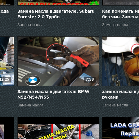
кода
Замена масла в двигателе. Subaru
Как поменять м
Forester 2.0 Турбо
без ямы.Замена
двигателе авто
Замена масла
Замена масла
12:25
7:58
Замена масла в двигателе BMW
замена масла в
N52/N54/N55
руками
Замена масла
Замена масла