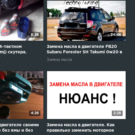
8:28
34:46
 4-тактном
Замена масла в двигателе FB20
mj) скутера.
Subaru Forester SH Takumi 0w20 в
ы масла
FB20
Замена масла
4:26
2:28
 двигателе своими
Замена масла в двигателе. Как
 без ямы и без
правильно заменить моторное