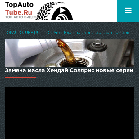
TOPAUTOTUBE.RU - ТОП Авто Блогеров, топ авто влогеров, топ авто ютуберов
Замена масла Хендай Солярис новые серии