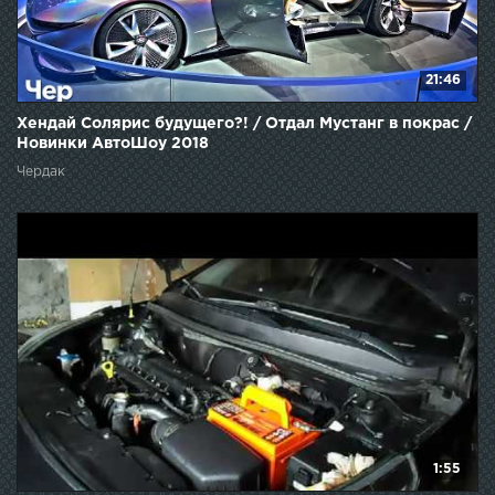
21:46
Хендай Солярис будущего?! / Отдал Мустанг в покрас /
Новинки АвтоШоу 2018
Чердак
1:55