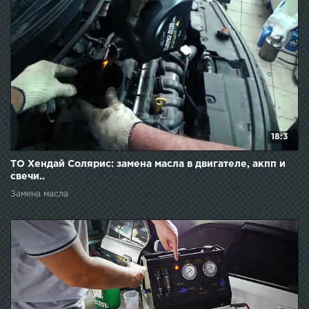
18:3
ТО Хендай Солярис: замена масла в двигателе, акпп и
свечи..
Замена масла