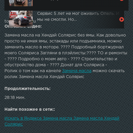
Сервис 5 лет не мог оживить Опель. И
мы не смогли. Но…
topautotube.ru
Описание видео:
Замена масла на Хендай Солярис без ямы. Как довольно
просто не имея ямы, эстакады или подъемника, можно
заменить масло в моторе. ???? Подробный бортжурнал
моего Соляриса Загляни в плэйлисты:???? ТО и ремонты
- ???? Подробно о моем авто - ???? Строительство и
обустройство дома - ???? Донат для Соляриса -
Ролик о том как на канеле
Замена масла
можно скачать
ролик Замена масла Хендай Солярис
Продолжительность:
28:18 мин.
Найти похожее в сети::
Искать в Яндексе Замена масла Замена масла Хендай
Солярис