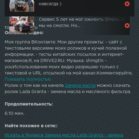
навсегда )
Сервис 5 лет не мог оживить Опель. И
мы не смогли. Но…
topautotube.ru
Описание видео:
Моя группа ВКонтакте: Мои другие проекты: - сайт с
текстовыми версиями моих роликов и кучей полезной
информации. - тесты китайских посылок и интернет-
магазинов.Я, на DRIVE2.RU: Музыка: shmgtln -
youИспользование моих видео разрешаю только с
текстовой и URL отсылкой на мой канал.Комментируйте,
подписывайтесь, задавайте вопросы и будьте аккуратны
Показать полностью
на дороге!
Ролик о том как на канеле
Замена масла
можно скачать
ролик Lada Granta - замена масла и масляного фильтра.
Продолжительность:
6:10 мин.
Найти похожее в сети::
Искать в Яндексе Замена масла Lada Granta - замена