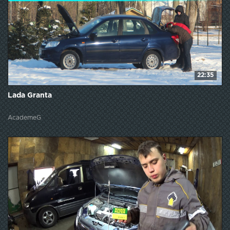
22:35
Lada Granta
AcademeG