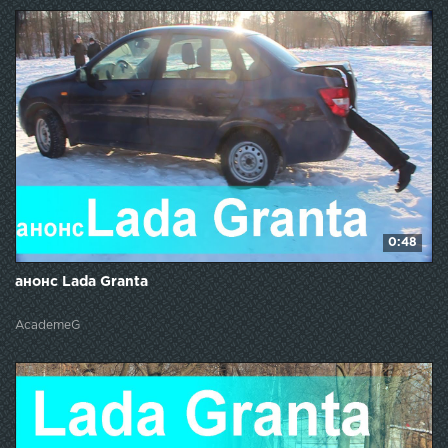
0:48
анонс Lada Granta
AcademeG