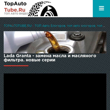
TOPAUTOTUBE.RU - ТОП Авто Блогеров, топ авто влогеров, топ авто ютуберов
Lada Granta - замена масла и масляного
фильтра. новые серии