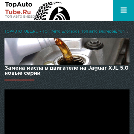
TOPAUTOTUBE.RU - ТОП Авто Блогеров, топ авто влогеров, топ авто ютуберов
Замена масла в двигателе на Jaguar XJL 5.0
новые серии