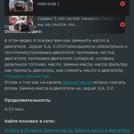
навсегда )
Сервис 5 лет не мог оживить Опель. И
мы не смогли. Но…
topautotube.ru
Описание видео:
в этом видео я покажу вам как заменить масло в
двигателе Jaguar XJL 5.0Оптимизация(не обязательно к
прочтению)промывка двигателя, промывка, чистка
двигателя, промывка двигателя соляркой, солярка,
дизельное топливо, масло, замена масла, масла фильтра,
как промыть двигатель, как сменить масло в двигателе,
уход за двигателем, обслуживание автомобиля,
Показать полностью
mitsubishi, galant, legnum, 4g93, промывка системы
Ролик о том как на канеле
Замена масла
можно скачать
смазки, girl power, ходос авто, 70000км без масла., мотор
ролик Замена масла в двигателе на Jaguar XJL 5.0
мазда, продажа контрактных двигателей, капитальный
ремонт двс, замена масла дилер, недобросовестные
Продолжительность:
дилеры, hodos auto, если не менять масло, т, ремонт
4:33 мин.
двигателя, hodosauto, academeg, секреты перекупа, лиса
рулит, мерседес бенс 212, переборка двигателя, замена
Найти похожее в сети::
масла по регламенту, лонг лайф, масло лонг лайф, авто
обзор, авто обзор мерседес 212, контрактные двигатели,
Искать в Яндексе Замена масла Замена масла в двигателе