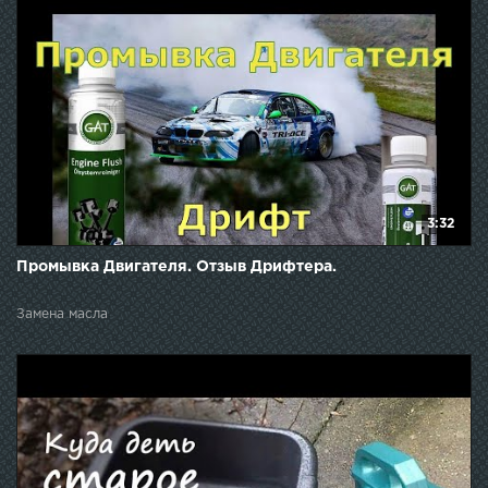
замена масла citroen, 1.6 tu5jp4, liqui moly oil-schlamm-
spulung, total quartz ineo ecs, citroen, замена масла
citroen c4, peugeot, citroen c4 repair and maintenance,
автохимия, автокосметика, lavr, лавр, промывать ли
двигатель, нужно промывать двигатель, промывка при
замене масла, 5-минутная промывка, мягкая промывка
двигателя, промывка масляной системы, hi-gear, liqui
moly
3:32
Промывка Двигателя. Отзыв Дрифтера.
Замена масла