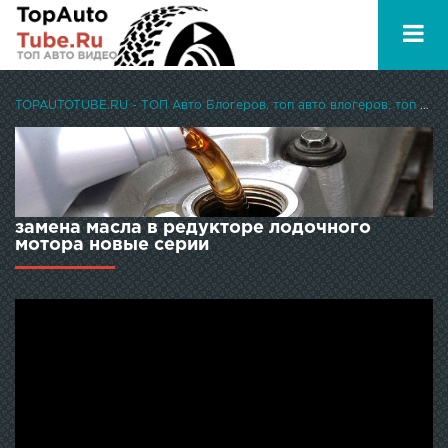
TOPAUTOTUBE.RU - ТОП Авто Блогеров, топ авто влогеров, топ авто ютуберов
замена масла в редукторе лодочного
мотора новые серии